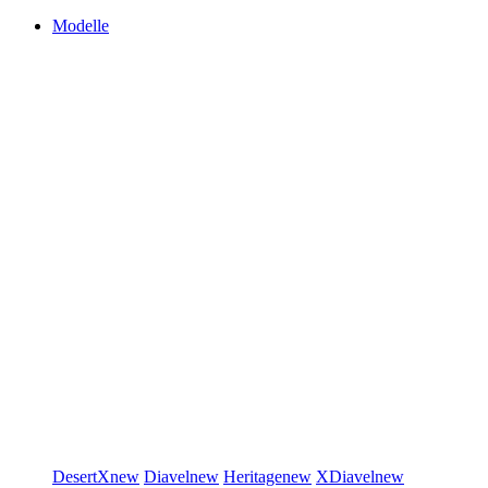
Modelle
DesertX
new
Diavel
new
Heritage
new
XDiavel
new