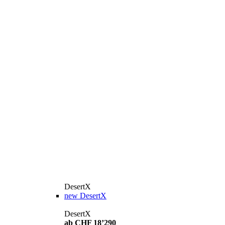
DesertX
new
DesertX
DesertX
ab CHF 18’290