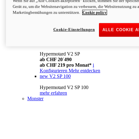
Wenn Sie auf „Alle Cookies akzeptieren“ klicken, stimmen Sie der Speich
Konfigurieren
Mehr entdecken
Gerät zu, um die Websitenavigation zu verbessern, die Websitenutzung zu 
new
V2
Marketingbemühungen zu unterstützen.
Cookie policy
Hypermotard V2
ab CHF 15´990
Cookie-Einstellungen
ALLE COOKIE 
ab CHF 169 pro Monat*
i
Konfigurieren
Mehr entdecken
new
V2 SP
Hypermotard V2 SP
ab CHF 20´490
ab CHF 219 pro Monat*
i
Konfigurieren
Mehr entdecken
new
V2 SP 100
Hypermotard V2 SP 100
mehr erfahren
Monster