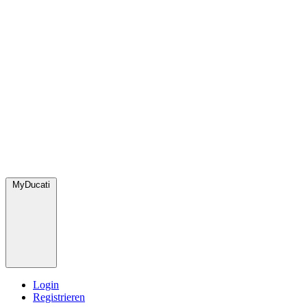
MyDucati
Login
Registrieren