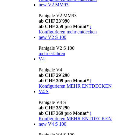
new
V2 MM93
Panigale V2 MM93
ab CHF 23´990
ab CHF 259 pro Monat*
i
Konfigurieren
mehr entdecken
new
V2 S 100
Panigale V2 S 100
mehr erfahren
V4
Panigale V4
ab CHF 29´290
ab CHF 309 pro Monat*
i
Konfigurieren
MEHR ENTDECKEN
V4 S
Panigale V4 S
ab CHF 35´290
ab CHF 369 pro Monat*
i
Konfigurieren
MEHR ENTDECKEN
new
V4 S 100
Panigale V4 S 100