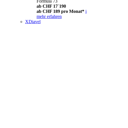
Formula 73
ab CHF 17´190
ab CHF 189 pro Monat*
i
mehr erfahren
XDiavel