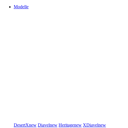
Modelle
DesertX
new
Diavel
new
Heritage
new
XDiavel
new