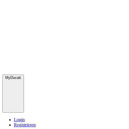
MyDucati
Login
Registrieren