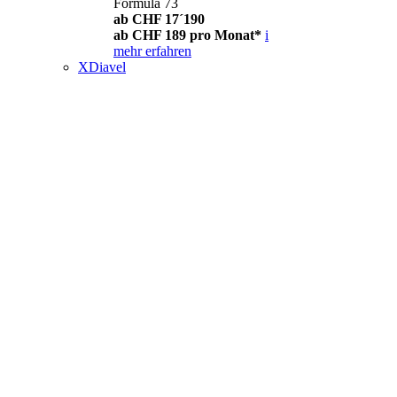
Formula 73
ab CHF 17´190
ab CHF 189 pro Monat*
i
mehr erfahren
XDiavel