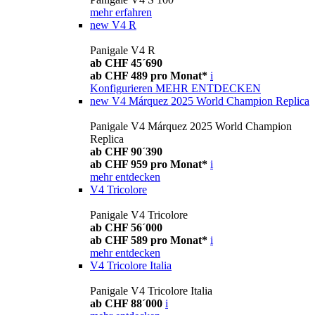
mehr erfahren
new
V4 R
Panigale V4 R
ab CHF 45´690
ab CHF 489 pro Monat*
i
Konfigurieren
MEHR ENTDECKEN
new
V4 Márquez 2025 World Champion Replica
Panigale V4 Márquez 2025 World Champion
Replica
ab CHF 90´390
ab CHF 959 pro Monat*
i
mehr entdecken
V4 Tricolore
Panigale V4 Tricolore
ab CHF 56´000
ab CHF 589 pro Monat*
i
mehr entdecken
V4 Tricolore Italia
Panigale V4 Tricolore Italia
ab CHF 88´000
i