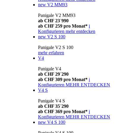
new
V2 MM93
Panigale V2 MM93
ab CHF 23´990
ab CHF 259 pro Monat*
i
Konfigurieren
mehr entdecken
new
V2 S 100
Panigale V2 S 100
mehr erfahren
V4
Panigale V4
ab CHF 29´290
ab CHF 309 pro Monat*
i
Konfigurieren
MEHR ENTDECKEN
V4 S
Panigale V4 S
ab CHF 35´290
ab CHF 369 pro Monat*
i
Konfigurieren
MEHR ENTDECKEN
new
V4 S 100
Panigale V4 S 100