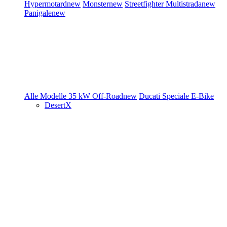
Hypermotard
new
Monster
new
Streetfighter
Multistrada
new
Panigale
new
Alle Modelle
35 kW
Off-Road
new
Ducati Speciale
E-Bike
DesertX