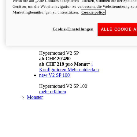
Wenn Sie auf „Alle Cookies akzeptieren“ klicken, stimmen Sie der Speich
Konfigurieren
Mehr entdecken
Gerät zu, um die Websitenavigation zu verbessern, die Websitenutzung zu 
new
V2
Marketingbemühungen zu unterstützen.
Cookie policy
Hypermotard V2
ab CHF 15´990
Cookie-Einstellungen
ALLE COOKIE 
ab CHF 169 pro Monat*
i
Konfigurieren
Mehr entdecken
new
V2 SP
Hypermotard V2 SP
ab CHF 20´490
ab CHF 219 pro Monat*
i
Konfigurieren
Mehr entdecken
new
V2 SP 100
Hypermotard V2 SP 100
mehr erfahren
Monster