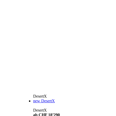
DesertX
new
DesertX
DesertX
ab CHF 18’290