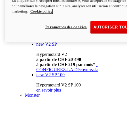
En cliquant sur « Accepter tous les cookies », vous acceptez le stockage de 
à partir de CHF 13´990
i
pour améliorer la navigation sur le site, analyser son utilisation et contribue
CONFIGUREZ-LA
Décovurez-la
marketing.
Cookie policy
new
V2
Hypermotard V2
Paramètres des cookies
AUTORISER TO
à partir de CHF 15´990
à partir de CHF 169 par mois*
i
CONFIGUREZ-LA
Décovurez-la
new
V2 SP
Hypermotard V2
à partir de CHF 20´490
à partir de CHF 219 par mois*
i
CONFIGUREZ-LA
Décovurez-la
new
V2 SP 100
Hypermotard V2 SP 100
en savoir plus
Monster