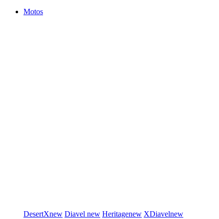
Motos
DesertX
new
Diavel
new
Heritage
new
XDiavel
new