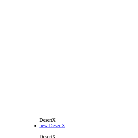
DesertX
new
DesertX
DesertX