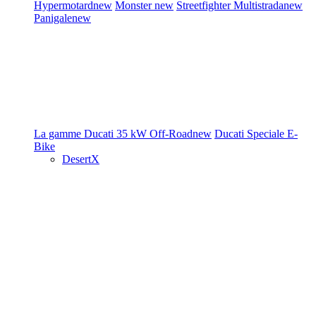
Hypermotard
new
Monster
new
Streetfighter
Multistrada
new
Panigale
new
La gamme Ducati
35 kW
Off-Road
new
Ducati Speciale
E-
Bike
DesertX