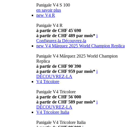
Panigale V4 S 100
en savoir plus
new
V4 R
Panigale V4 R
à partir de CHF 45´690
à partir de CHF 489 par mois*
i
Configurez-la
Découvrez-la
new
V4 Márquez 2025 World Champion Replica
Panigale V4 Márquez 2025 World Champion
Replica
à partir de CHF 90´390
à partir de CHF 959 par mois*
i
DÉCOUVREZ-LA
V4 Tricolore
Panigale V4 Tricolore
à partir de CHF 56´000
à partir de CHF 589 par mois*
i
DÉCOUVREZ-LA
V4 Tricolore Italia
Panigale V4 Tricolore Italia