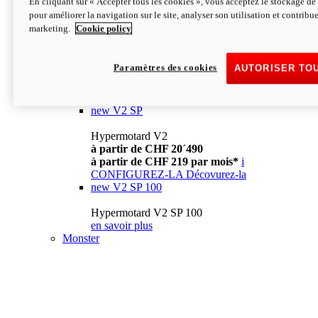
En cliquant sur « Accepter tous les cookies », vous acceptez le stockage de 
à partir de CHF 13´990
i
pour améliorer la navigation sur le site, analyser son utilisation et contribue
CONFIGUREZ-LA
Décovurez-la
marketing.
Cookie policy
new
V2
Hypermotard V2
Paramètres des cookies
AUTORISER TO
à partir de CHF 15´990
à partir de CHF 169 par mois*
i
CONFIGUREZ-LA
Décovurez-la
new
V2 SP
Hypermotard V2
à partir de CHF 20´490
à partir de CHF 219 par mois*
i
CONFIGUREZ-LA
Décovurez-la
new
V2 SP 100
Hypermotard V2 SP 100
en savoir plus
Monster