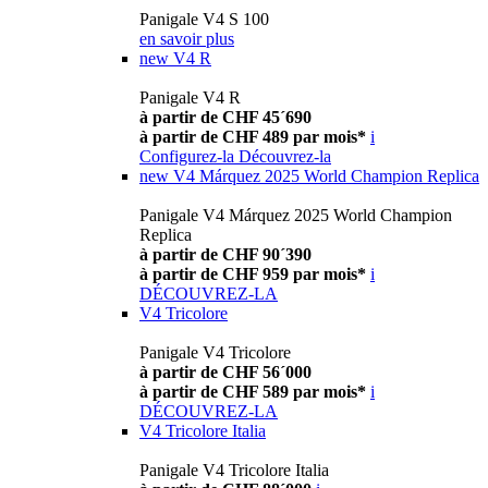
Panigale V4 S 100
en savoir plus
new
V4 R
Panigale V4 R
à partir de CHF 45´690
à partir de CHF 489 par mois*
i
Configurez-la
Découvrez-la
new
V4 Márquez 2025 World Champion Replica
Panigale V4 Márquez 2025 World Champion
Replica
à partir de CHF 90´390
à partir de CHF 959 par mois*
i
DÉCOUVREZ-LA
V4 Tricolore
Panigale V4 Tricolore
à partir de CHF 56´000
à partir de CHF 589 par mois*
i
DÉCOUVREZ-LA
V4 Tricolore Italia
Panigale V4 Tricolore Italia