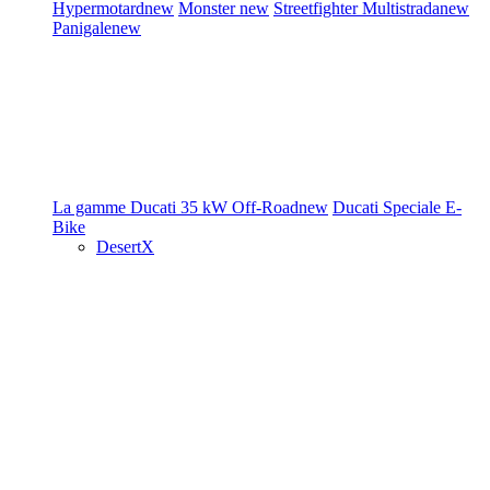
Hypermotard
new
Monster
new
Streetfighter
Multistrada
new
Panigale
new
La gamme Ducati
35 kW
Off-Road
new
Ducati Speciale
E-
Bike
DesertX