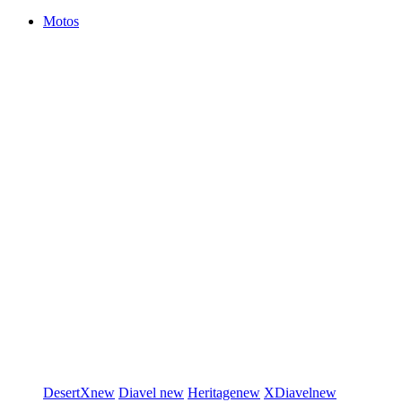
Motos
DesertX
new
Diavel
new
Heritage
new
XDiavel
new