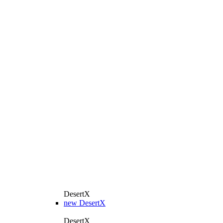
DesertX
new
DesertX
DesertX