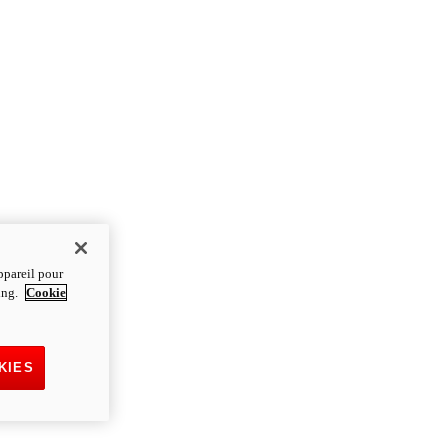
ppareil pour
ting.
Cookie
KIES