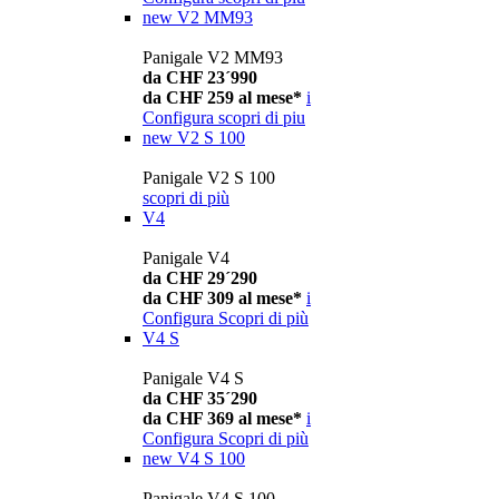
new
V2 MM93
Panigale V2 MM93
da CHF 23´990
da CHF 259 al mese*
i
Configura
scopri di piu
new
V2 S 100
Panigale V2 S 100
scopri di più
V4
Panigale V4
da CHF 29´290
da CHF 309 al mese*
i
Configura
Scopri di più
V4 S
Panigale V4 S
da CHF 35´290
da CHF 369 al mese*
i
Configura
Scopri di più
new
V4 S 100
Panigale V4 S 100