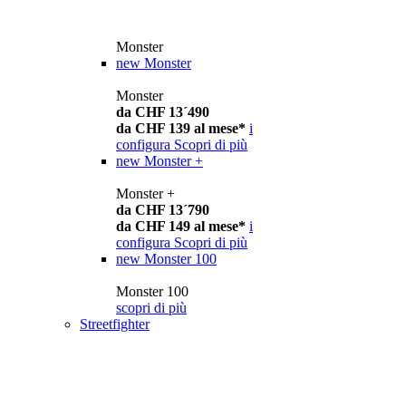
Monster
new
Monster
Monster
da CHF 13´490
da CHF 139 al mese*
i
configura
Scopri di più
new
Monster +
Monster +
da CHF 13´790
da CHF 149 al mese*
i
configura
Scopri di più
new
Monster 100
Monster 100
scopri di più
Streetfighter