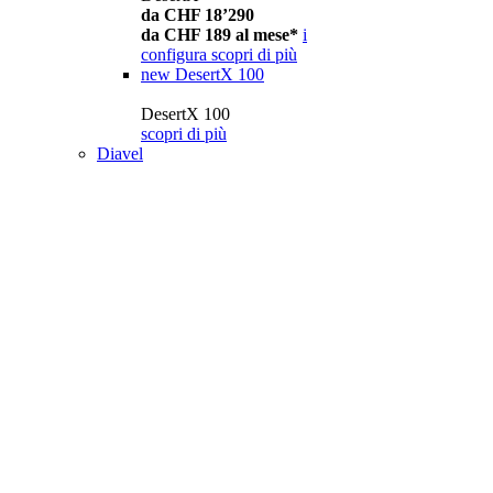
da CHF 18’290
da CHF 189 al mese*
i
configura
scopri di più
new
DesertX 100
DesertX 100
scopri di più
Diavel