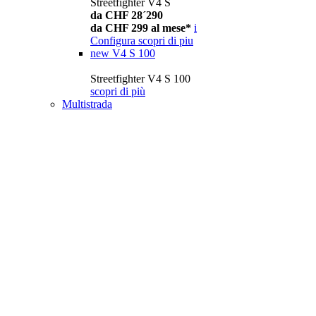
Streetfighter V4 S
da CHF 28´290
da CHF 299 al mese*
i
Configura
scopri di piu
new
V4 S 100
Streetfighter V4 S 100
scopri di più
Multistrada