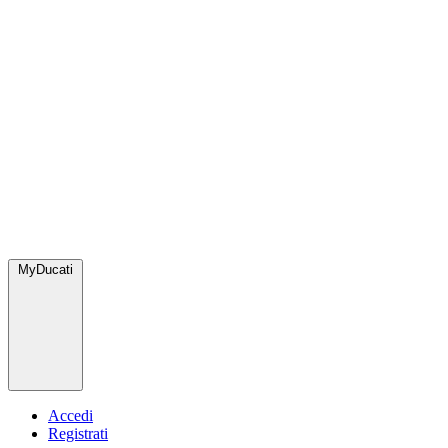
MyDucati
Accedi
Registrati