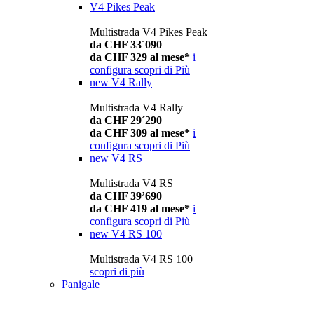
V4 Pikes Peak
Multistrada V4 Pikes Peak
da CHF 33´090
da CHF 329 al mese*
i
configura
scopri di Più
new
V4 Rally
Multistrada V4 Rally
da CHF 29´290
da CHF 309 al mese*
i
configura
scopri di Più
new
V4 RS
Multistrada V4 RS
da CHF 39’690
da CHF 419 al mese*
i
configura
scopri di Più
new
V4 RS 100
Multistrada V4 RS 100
scopri di più
Panigale