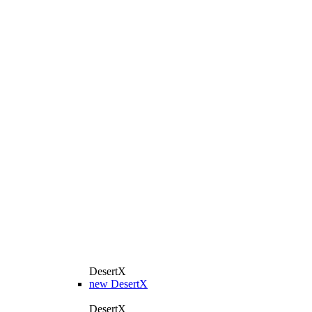
DesertX
new
DesertX
DesertX