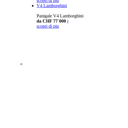
scopri di piu
V4 Lamborghini
Panigale V4 Lamborghini
da CHF 77´000
i
scopri di piu