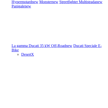
Hypermotard
new
Monster
new
Streetfighter
Multistrada
new
Panigale
new
La gamma Ducati
35 kW
Off-Road
new
Ducati Speciale
E-
Bike
DesertX