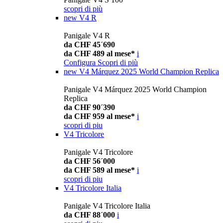
scopri di più
new
V4 R
Panigale V4 R
da CHF 45´690
da CHF 489 al mese*
i
Configura
Scopri di più
new
V4 Márquez 2025 World Champion Replica
Panigale V4 Márquez 2025 World Champion
Replica
da CHF 90´390
da CHF 959 al mese*
i
scopri di piu
V4 Tricolore
Panigale V4 Tricolore
da CHF 56´000
da CHF 589 al mese*
i
scopri di piu
V4 Tricolore Italia
Panigale V4 Tricolore Italia
da CHF 88´000
i