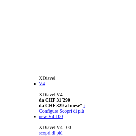
XDiavel
V4
XDiavel V4
da CHF 31´290
da CHF 329 al mese*
i
Configura
Scopri di più
new
V4 100
XDiavel V4 100
scopri di più