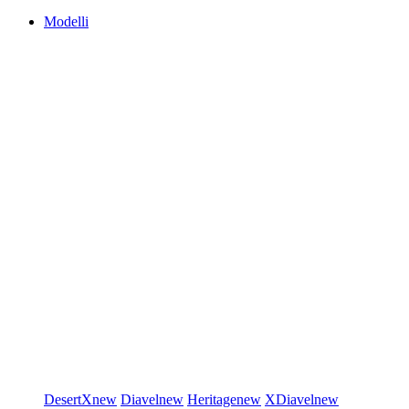
Modelli
DesertX
new
Diavel
new
Heritage
new
XDiavel
new