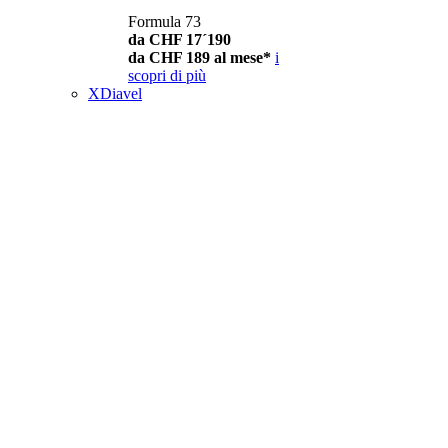
Formula 73
da CHF 17´190
da CHF 189 al mese*
i
scopri di più
XDiavel