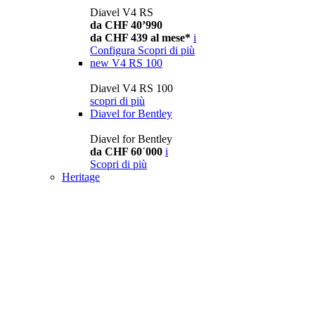
Diavel V4 RS
da CHF 40’990
da CHF 439 al mese*
i
Configura
Scopri di più
new
V4 RS 100
Diavel V4 RS 100
scopri di più
Diavel for Bentley
Diavel for Bentley
da CHF 60´000
i
Scopri di più
Heritage