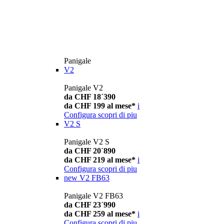
Panigale
V2
Panigale V2
da CHF 18´390
da CHF 199 al mese*
i
Configura
scopri di piu
V2 S
Panigale V2 S
da CHF 20´890
da CHF 219 al mese*
i
Configura
scopri di piu
new
V2 FB63
Panigale V2 FB63
da CHF 23´990
da CHF 259 al mese*
i
Configura
scopri di piu