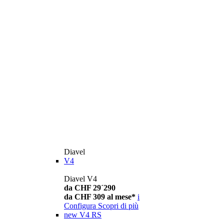
Diavel
V4
Diavel V4
da CHF 29´290
da CHF 309 al mese*
i
Configura
Scopri di più
new
V4 RS