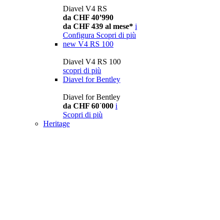
Diavel V4 RS
da CHF 40’990
da CHF 439 al mese*
i
Configura
Scopri di più
new
V4 RS 100
Diavel V4 RS 100
scopri di più
Diavel for Bentley
Diavel for Bentley
da CHF 60´000
i
Scopri di più
Heritage