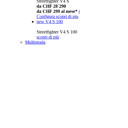
Streetfighter V4 S
da CHF 28´290
da CHF 299 al mese*
i
Configura
scopri di piu
new
V4 S 100
Streetfighter V4 S 100
scopri di più
Multistrada