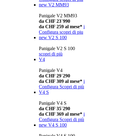
new
V2 MM93
Panigale V2 MM93
da CHF 23´990
da CHF 259 al mese*
i
Configura
scopri di piu
new
V2 S 100
Panigale V2 S 100
scopri di più
V4
Panigale V4
da CHF 29´290
da CHF 309 al mese*
i
Configura
Scopri di più
V4 S
Panigale V4 S
da CHF 35´290
da CHF 369 al mese*
i
Configura
Scopri di più
new
V4 S 100
Panigale V4 S 100