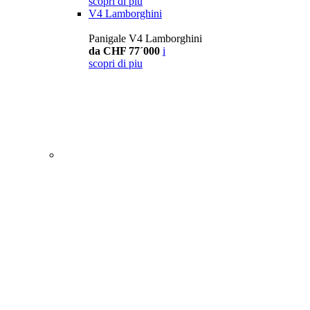
scopri di piu
V4 Lamborghini
Panigale V4 Lamborghini
da CHF 77´000
i
scopri di piu