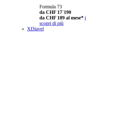
Formula 73
da CHF 17´190
da CHF 189 al mese*
i
scopri di più
XDiavel