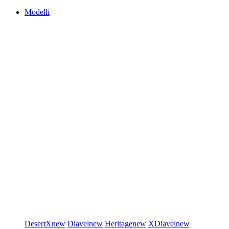
Modelli
DesertX
new
Diavel
new
Heritage
new
XDiavel
new