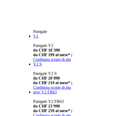
Panigale
V2
Panigale V2
da CHF 18´390
da CHF 199 al mese*
i
Configura
scopri di piu
V2 S
Panigale V2 S
da CHF 20´890
da CHF 219 al mese*
i
Configura
scopri di piu
new
V2 FB63
Panigale V2 FB63
da CHF 23´990
da CHF 259 al mese*
i
Configura
scopri di piu