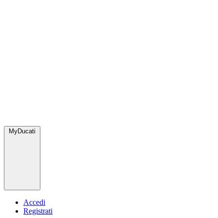
MyDucati
Accedi
Registrati