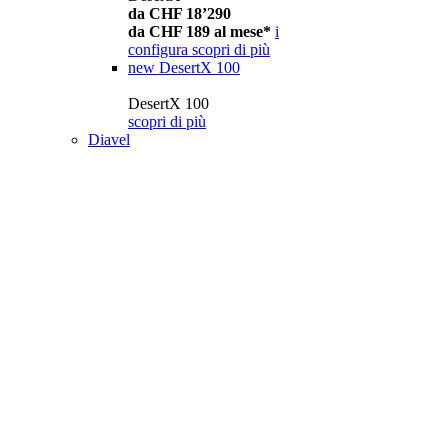
da CHF 18’290
da CHF 189 al mese*
i
configura
scopri di più
new
DesertX 100
DesertX 100
scopri di più
Diavel