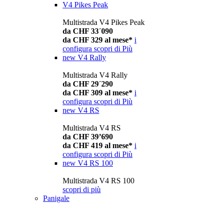
V4 Pikes Peak
Multistrada V4 Pikes Peak
da CHF 33´090
da CHF 329 al mese*
i
configura
scopri di Più
new
V4 Rally
Multistrada V4 Rally
da CHF 29´290
da CHF 309 al mese*
i
configura
scopri di Più
new
V4 RS
Multistrada V4 RS
da CHF 39’690
da CHF 419 al mese*
i
configura
scopri di Più
new
V4 RS 100
Multistrada V4 RS 100
scopri di più
Panigale