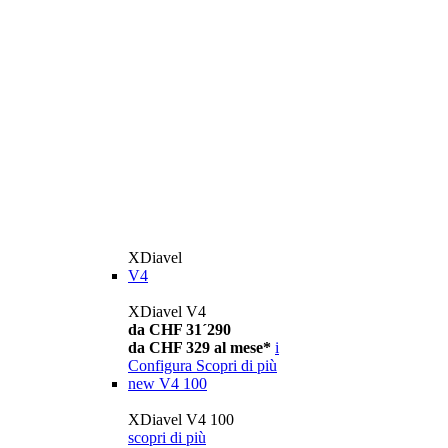
XDiavel
V4
XDiavel V4
da CHF 31´290
da CHF 329 al mese*
i
Configura
Scopri di più
new
V4 100
XDiavel V4 100
scopri di più