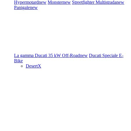
Hypermotard
new
Monster
new
Streetfighter
Multistrada
new
Panigale
new
La gamma Ducati
35 kW
Off-Road
new
Ducati Speciale
E-
Bike
DesertX