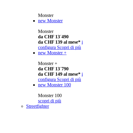
Monster
new
Monster
Monster
da CHF 13´490
da CHF 139 al mese*
i
configura
Scopri di più
new
Monster +
Monster +
da CHF 13´790
da CHF 149 al mese*
i
configura
Scopri di più
new
Monster 100
Monster 100
scopri di più
Streetfighter