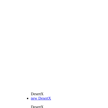
DesertX
new
DesertX
DesertX