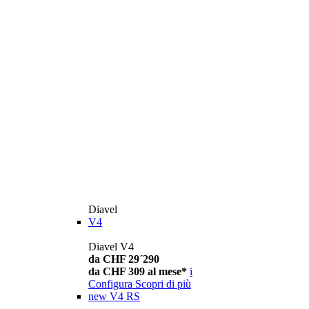
Diavel
V4
Diavel V4
da CHF 29´290
da CHF 309 al mese*
i
Configura
Scopri di più
new
V4 RS