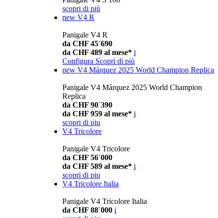
scopri di più
new
V4 R
Panigale V4 R
da CHF 45´690
da CHF 489 al mese*
i
Configura
Scopri di più
new
V4 Márquez 2025 World Champion Replica
Panigale V4 Márquez 2025 World Champion
Replica
da CHF 90´390
da CHF 959 al mese*
i
scopri di piu
V4 Tricolore
Panigale V4 Tricolore
da CHF 56´000
da CHF 589 al mese*
i
scopri di piu
V4 Tricolore Italia
Panigale V4 Tricolore Italia
da CHF 88´000
i