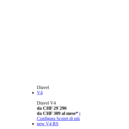
Diavel
V4
Diavel V4
da CHF 29´290
da CHF 309 al mese*
i
Configura
Scopri di più
new
V4 RS