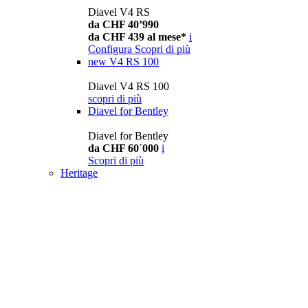
Diavel V4 RS
da CHF 40’990
da CHF 439 al mese*
i
Configura
Scopri di più
new
V4 RS 100
Diavel V4 RS 100
scopri di più
Diavel for Bentley
Diavel for Bentley
da CHF 60´000
i
Scopri di più
Heritage