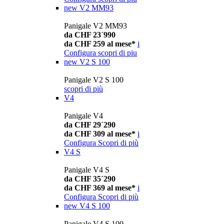
new
V2 MM93
Panigale V2 MM93
da CHF 23´990
da CHF 259 al mese*
i
Configura
scopri di piu
new
V2 S 100
Panigale V2 S 100
scopri di più
V4
Panigale V4
da CHF 29´290
da CHF 309 al mese*
i
Configura
Scopri di più
V4 S
Panigale V4 S
da CHF 35´290
da CHF 369 al mese*
i
Configura
Scopri di più
new
V4 S 100
Panigale V4 S 100