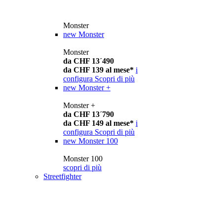
Monster
new
Monster
Monster
da CHF 13´490
da CHF 139 al mese*
i
configura
Scopri di più
new
Monster +
Monster +
da CHF 13´790
da CHF 149 al mese*
i
configura
Scopri di più
new
Monster 100
Monster 100
scopri di più
Streetfighter