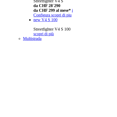
Streetfighter V4 S
da CHF 28´290
da CHF 299 al mese*
i
Configura
scopri di piu
new
V4 S 100
Streetfighter V4 S 100
scopri di più
Multistrada