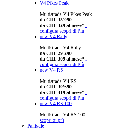
V4 Pikes Peak
Multistrada V4 Pikes Peak
da CHF 33´090
da CHF 329 al mese*
i
configura
scopri di Più
new
V4 Rally
Multistrada V4 Rally
da CHF 29´290
da CHF 309 al mese*
i
configura
scopri di Più
new
V4 RS
Multistrada V4 RS
da CHF 39’690
da CHF 419 al mese*
i
configura
scopri di Più
new
V4 RS 100
Multistrada V4 RS 100
scopri di più
Panigale