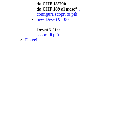
da CHF 18’290
da CHF 189 al mese*
i
configura
scopri di più
new
DesertX 100
DesertX 100
scopri di più
Diavel