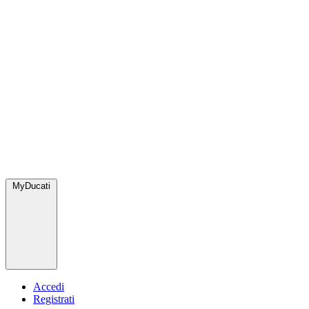
MyDucati
Accedi
Registrati