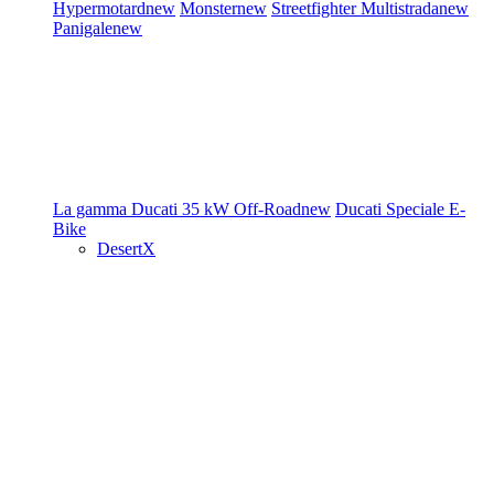
Hypermotard
new
Monster
new
Streetfighter
Multistrada
new
Panigale
new
La gamma Ducati
35 kW
Off-Road
new
Ducati Speciale
E-
Bike
DesertX