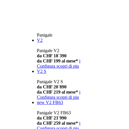
Panigale
V2
Panigale V2
da CHF 18´390
da CHF 199 al mese*
i
Configura
scopri di piu
V2 S
Panigale V2 S
da CHF 20´890
da CHF 219 al mese*
i
Configura
scopri di piu
new
V2 FB63
Panigale V2 FB63
da CHF 23´990
da CHF 259 al mese*
i
Configura
scopri di piu