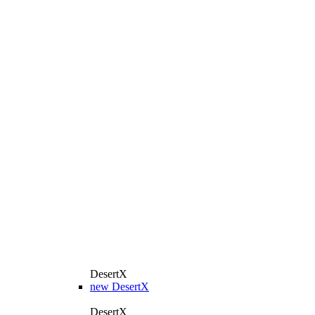
DesertX
new
DesertX
DesertX