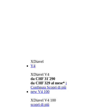
XDiavel
V4
XDiavel V4
da CHF 31´290
da CHF 329 al mese*
i
Configura
Scopri di più
new
V4 100
XDiavel V4 100
scopri di più