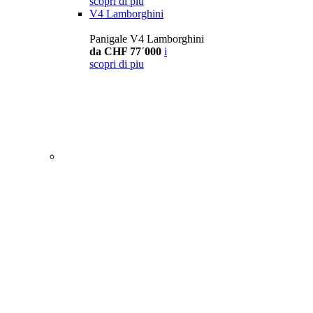
scopri di piu
V4 Lamborghini
Panigale V4 Lamborghini
da CHF 77´000
i
scopri di piu