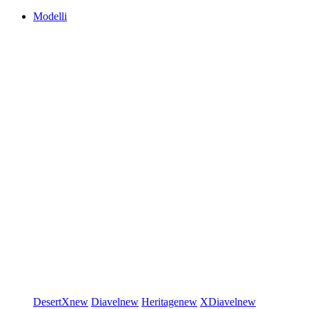
Modelli
DesertX
new
Diavel
new
Heritage
new
XDiavel
new