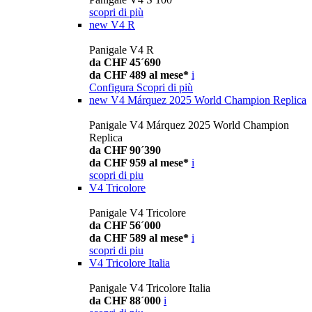
scopri di più
new
V4 R
Panigale V4 R
da CHF 45´690
da CHF 489 al mese*
i
Configura
Scopri di più
new
V4 Márquez 2025 World Champion Replica
Panigale V4 Márquez 2025 World Champion
Replica
da CHF 90´390
da CHF 959 al mese*
i
scopri di piu
V4 Tricolore
Panigale V4 Tricolore
da CHF 56´000
da CHF 589 al mese*
i
scopri di piu
V4 Tricolore Italia
Panigale V4 Tricolore Italia
da CHF 88´000
i