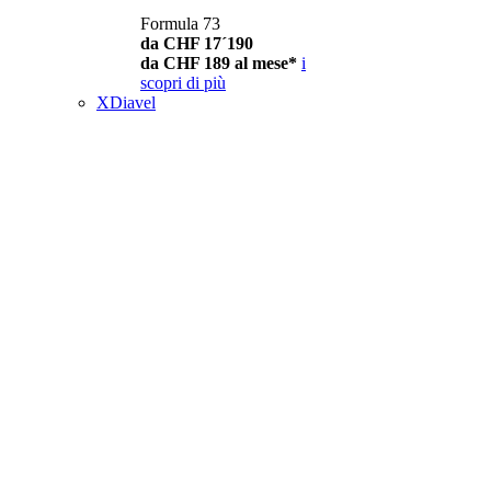
Formula 73
da CHF 17´190
da CHF 189 al mese*
i
scopri di più
XDiavel