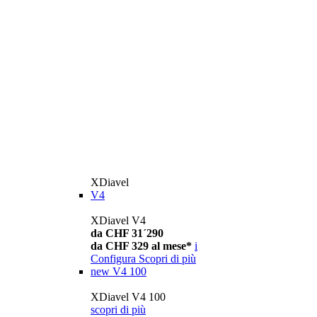
XDiavel
V4
XDiavel V4
da CHF 31´290
da CHF 329 al mese*
i
Configura
Scopri di più
new
V4 100
XDiavel V4 100
scopri di più