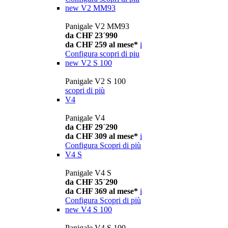
new
V2 MM93
Panigale V2 MM93
da CHF 23´990
da CHF 259 al mese*
i
Configura
scopri di piu
new
V2 S 100
Panigale V2 S 100
scopri di più
V4
Panigale V4
da CHF 29´290
da CHF 309 al mese*
i
Configura
Scopri di più
V4 S
Panigale V4 S
da CHF 35´290
da CHF 369 al mese*
i
Configura
Scopri di più
new
V4 S 100
Panigale V4 S 100