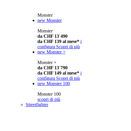
Monster
new
Monster
Monster
da CHF 13´490
da CHF 139 al mese*
i
configura
Scopri di più
new
Monster +
Monster +
da CHF 13´790
da CHF 149 al mese*
i
configura
Scopri di più
new
Monster 100
Monster 100
scopri di più
Streetfighter