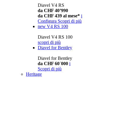
Diavel V4 RS
da CHF 40’990
da CHF 439 al mese*
i
Configura
Scopri di più
new
V4 RS 100
Diavel V4 RS 100
scopri di più
Diavel for Bentley
Diavel for Bentley
da CHF 60´000
i
Scopri di più
Heritage