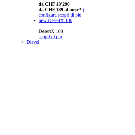
da CHF 18’290
da CHF 189 al mese*
i
configura
scopri di più
new
DesertX 100
DesertX 100
scopri di più
Diavel