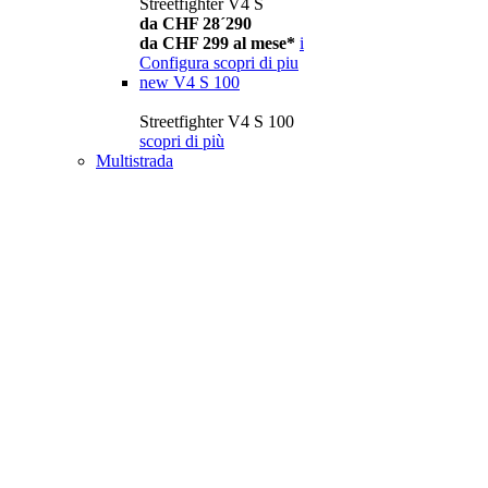
Streetfighter V4 S
da CHF 28´290
da CHF 299 al mese*
i
Configura
scopri di piu
new
V4 S 100
Streetfighter V4 S 100
scopri di più
Multistrada