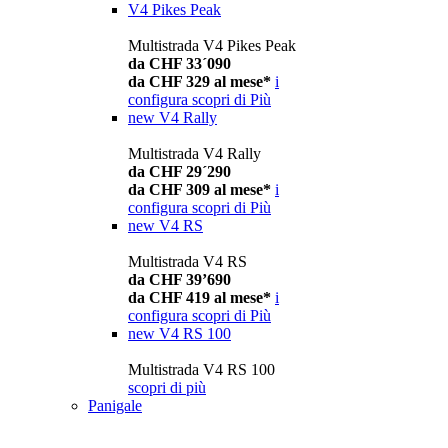
V4 Pikes Peak
Multistrada V4 Pikes Peak
da CHF 33´090
da CHF 329 al mese*
i
configura
scopri di Più
new
V4 Rally
Multistrada V4 Rally
da CHF 29´290
da CHF 309 al mese*
i
configura
scopri di Più
new
V4 RS
Multistrada V4 RS
da CHF 39’690
da CHF 419 al mese*
i
configura
scopri di Più
new
V4 RS 100
Multistrada V4 RS 100
scopri di più
Panigale