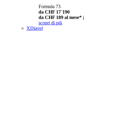
Formula 73
da CHF 17´190
da CHF 189 al mese*
i
scopri di più
XDiavel