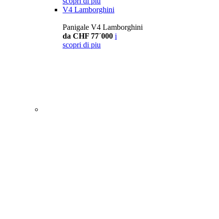
scopri di piu
V4 Lamborghini
Panigale V4 Lamborghini
da CHF 77´000
i
scopri di piu