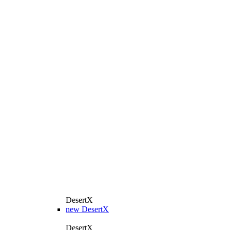
DesertX
new
DesertX
DesertX