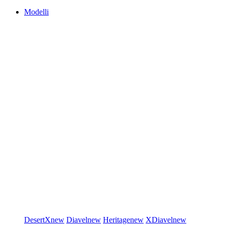
Modelli
DesertX
new
Diavel
new
Heritage
new
XDiavel
new