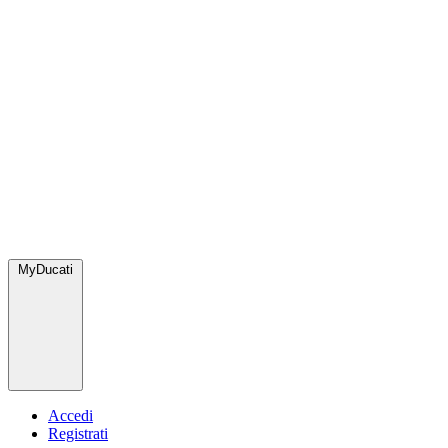
MyDucati
Accedi
Registrati