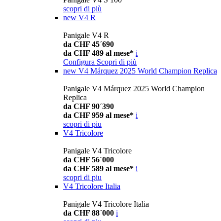
scopri di più
new
V4 R
Panigale V4 R
da CHF 45´690
da CHF 489 al mese*
i
Configura
Scopri di più
new
V4 Márquez 2025 World Champion Replica
Panigale V4 Márquez 2025 World Champion
Replica
da CHF 90´390
da CHF 959 al mese*
i
scopri di piu
V4 Tricolore
Panigale V4 Tricolore
da CHF 56´000
da CHF 589 al mese*
i
scopri di piu
V4 Tricolore Italia
Panigale V4 Tricolore Italia
da CHF 88´000
i