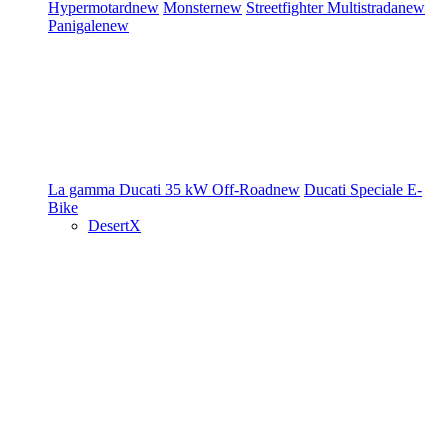
Hypermotard
new
Monster
new
Streetfighter
Multistrada
new
Panigale
new
La gamma Ducati
35 kW
Off-Road
new
Ducati Speciale
E-
Bike
DesertX