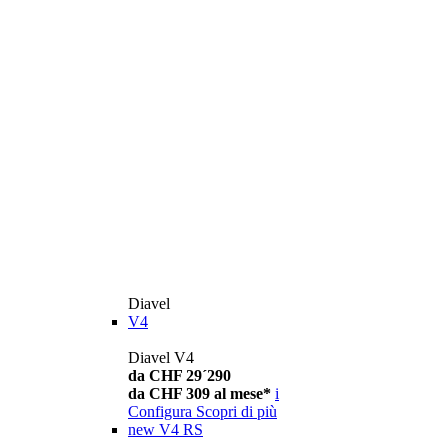
Diavel
V4
Diavel V4
da CHF 29´290
da CHF 309 al mese*
i
Configura
Scopri di più
new
V4 RS