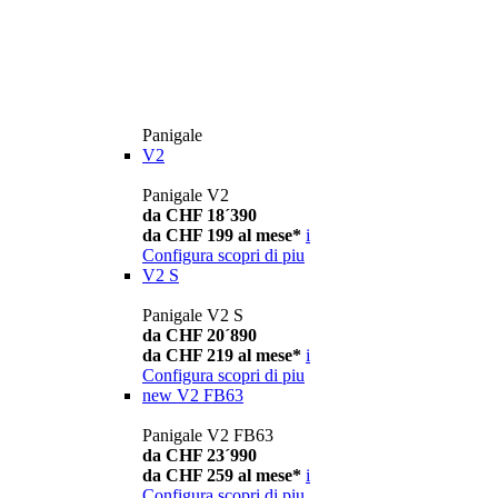
Panigale
V2
Panigale V2
da CHF 18´390
da CHF 199 al mese*
i
Configura
scopri di piu
V2 S
Panigale V2 S
da CHF 20´890
da CHF 219 al mese*
i
Configura
scopri di piu
new
V2 FB63
Panigale V2 FB63
da CHF 23´990
da CHF 259 al mese*
i
Configura
scopri di piu