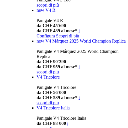
scopri di più
new
V4 R
Panigale V4 R
da CHF 45´690
da CHF 489 al mese*
i
Configura
Scopri di più
new
V4 Márquez 2025 World Champion Replica
Panigale V4 Márquez 2025 World Champion
Replica
da CHF 90´390
da CHF 959 al mese*
i
scopri di piu
V4 Tricolore
Panigale V4 Tricolore
da CHF 56´000
da CHF 589 al mese*
i
scopri di piu
V4 Tricolore Italia
Panigale V4 Tricolore Italia
da CHF 88´000
i