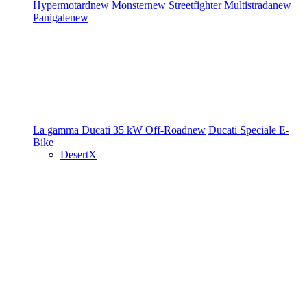
Hypermotard
new
Monster
new
Streetfighter
Multistrada
new
Panigale
new
La gamma Ducati
35 kW
Off-Road
new
Ducati Speciale
E-
Bike
DesertX