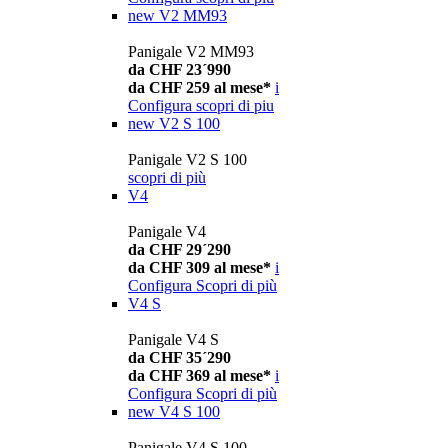
new
V2 MM93
Panigale V2 MM93
da CHF 23´990
da CHF 259 al mese*
i
Configura
scopri di piu
new
V2 S 100
Panigale V2 S 100
scopri di più
V4
Panigale V4
da CHF 29´290
da CHF 309 al mese*
i
Configura
Scopri di più
V4 S
Panigale V4 S
da CHF 35´290
da CHF 369 al mese*
i
Configura
Scopri di più
new
V4 S 100
Panigale V4 S 100