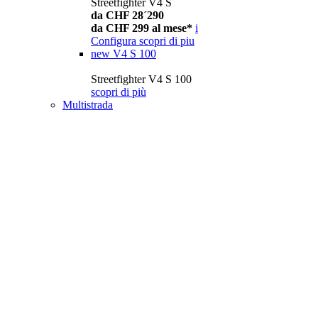
Streetfighter V4 S
da CHF 28´290
da CHF 299 al mese*
i
Configura
scopri di piu
new
V4 S 100
Streetfighter V4 S 100
scopri di più
Multistrada