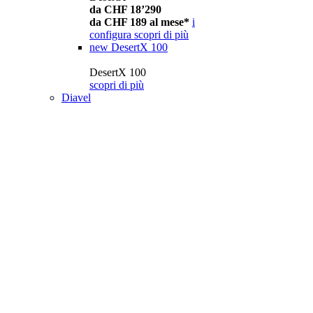
da CHF 18’290
da CHF 189 al mese*
i
configura
scopri di più
new
DesertX 100
DesertX 100
scopri di più
Diavel