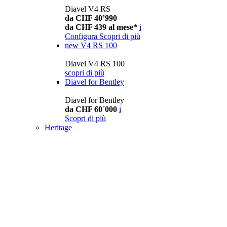
Diavel V4 RS
da CHF 40’990
da CHF 439 al mese*
i
Configura
Scopri di più
new
V4 RS 100
Diavel V4 RS 100
scopri di più
Diavel for Bentley
Diavel for Bentley
da CHF 60´000
i
Scopri di più
Heritage