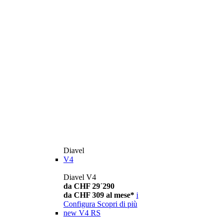
Diavel
V4
Diavel V4
da CHF 29´290
da CHF 309 al mese*
i
Configura
Scopri di più
new
V4 RS