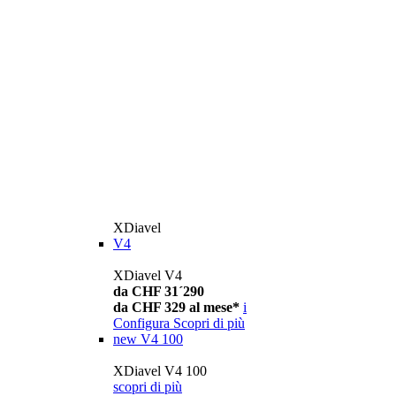
XDiavel
V4
XDiavel V4
da CHF 31´290
da CHF 329 al mese*
i
Configura
Scopri di più
new
V4 100
XDiavel V4 100
scopri di più