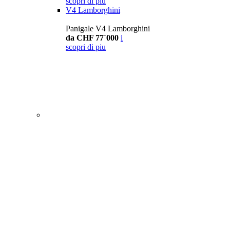
scopri di piu
V4 Lamborghini
Panigale V4 Lamborghini
da CHF 77´000
i
scopri di piu