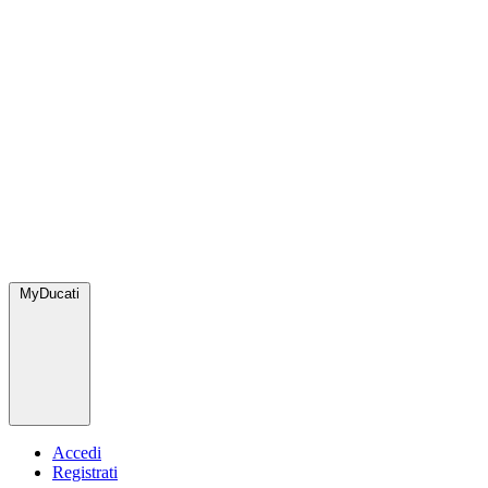
MyDucati
Accedi
Registrati