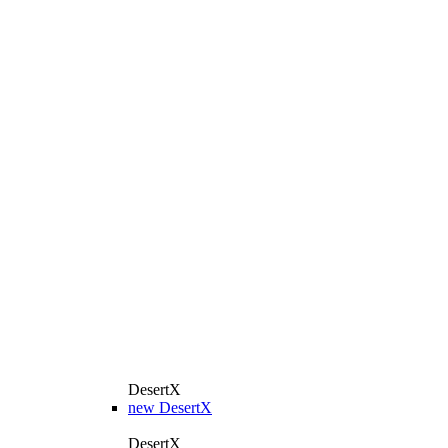
DesertX
new
DesertX
DesertX