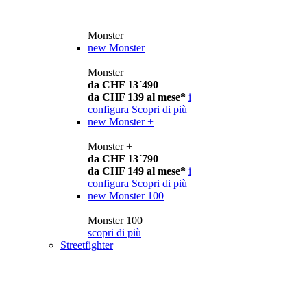
Monster
new
Monster
Monster
da CHF 13´490
da CHF 139 al mese*
i
configura
Scopri di più
new
Monster +
Monster +
da CHF 13´790
da CHF 149 al mese*
i
configura
Scopri di più
new
Monster 100
Monster 100
scopri di più
Streetfighter