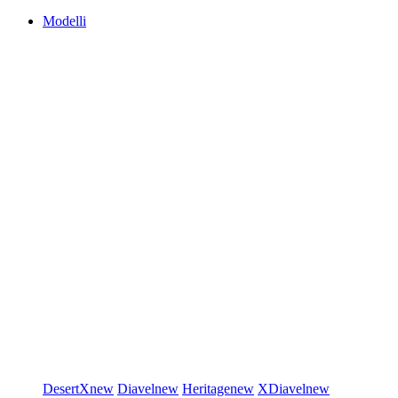
Modelli
DesertX
new
Diavel
new
Heritage
new
XDiavel
new