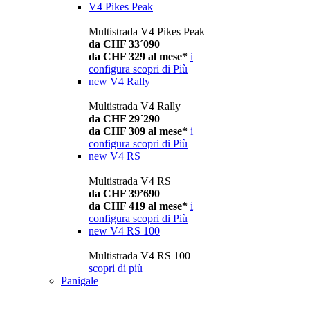
V4 Pikes Peak
Multistrada V4 Pikes Peak
da CHF 33´090
da CHF 329 al mese*
i
configura
scopri di Più
new
V4 Rally
Multistrada V4 Rally
da CHF 29´290
da CHF 309 al mese*
i
configura
scopri di Più
new
V4 RS
Multistrada V4 RS
da CHF 39’690
da CHF 419 al mese*
i
configura
scopri di Più
new
V4 RS 100
Multistrada V4 RS 100
scopri di più
Panigale