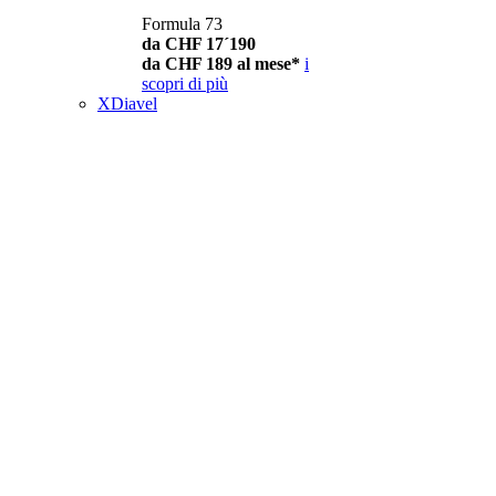
Formula 73
da CHF 17´190
da CHF 189 al mese*
i
scopri di più
XDiavel