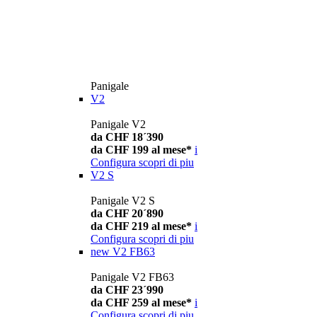
Panigale
V2
Panigale V2
da CHF 18´390
da CHF 199 al mese*
i
Configura
scopri di piu
V2 S
Panigale V2 S
da CHF 20´890
da CHF 219 al mese*
i
Configura
scopri di piu
new
V2 FB63
Panigale V2 FB63
da CHF 23´990
da CHF 259 al mese*
i
Configura
scopri di piu