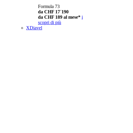
Formula 73
da CHF 17´190
da CHF 189 al mese*
i
scopri di più
XDiavel