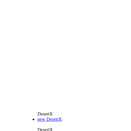
DesertX
new
DesertX
DesertX