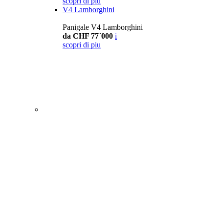
scopri di piu
V4 Lamborghini
Panigale V4 Lamborghini
da CHF 77´000
i
scopri di piu