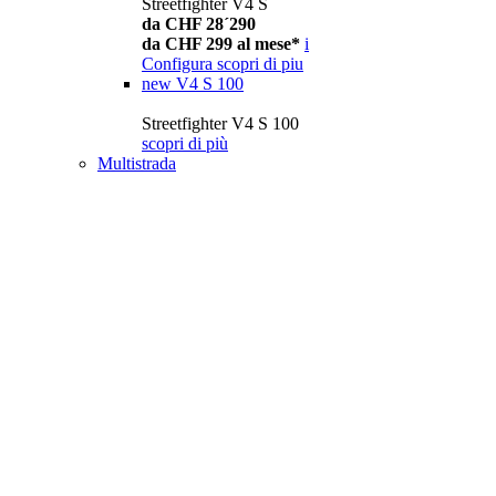
Streetfighter V4 S
da CHF 28´290
da CHF 299 al mese*
i
Configura
scopri di piu
new
V4 S 100
Streetfighter V4 S 100
scopri di più
Multistrada