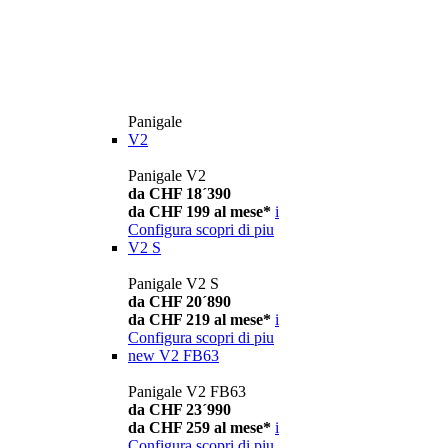
Panigale
V2
Panigale V2
da CHF 18´390
da CHF 199 al mese*
i
Configura
scopri di piu
V2 S
Panigale V2 S
da CHF 20´890
da CHF 219 al mese*
i
Configura
scopri di piu
new
V2 FB63
Panigale V2 FB63
da CHF 23´990
da CHF 259 al mese*
i
Configura
scopri di piu