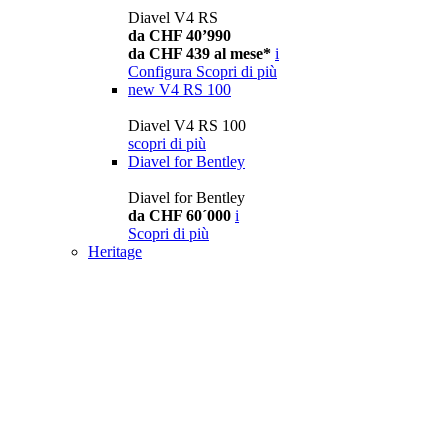
Diavel V4 RS
da CHF 40’990
da CHF 439 al mese*
i
Configura
Scopri di più
new
V4 RS 100
Diavel V4 RS 100
scopri di più
Diavel for Bentley
Diavel for Bentley
da CHF 60´000
i
Scopri di più
Heritage