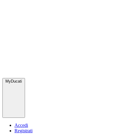
MyDucati
Accedi
Registrati