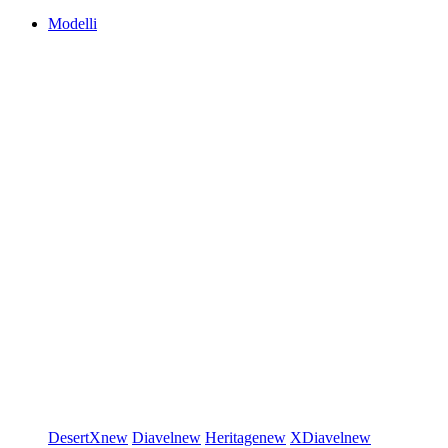
Modelli
DesertX
new
Diavel
new
Heritage
new
XDiavel
new