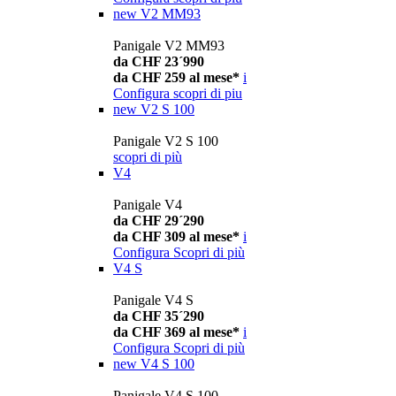
new
V2 MM93
Panigale V2 MM93
da CHF 23´990
da CHF 259 al mese*
i
Configura
scopri di piu
new
V2 S 100
Panigale V2 S 100
scopri di più
V4
Panigale V4
da CHF 29´290
da CHF 309 al mese*
i
Configura
Scopri di più
V4 S
Panigale V4 S
da CHF 35´290
da CHF 369 al mese*
i
Configura
Scopri di più
new
V4 S 100
Panigale V4 S 100