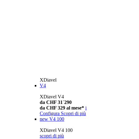
XDiavel
V4
XDiavel V4
da CHF 31´290
da CHF 329 al mese*
i
Configura
Scopri di più
new
V4 100
XDiavel V4 100
scopri di più