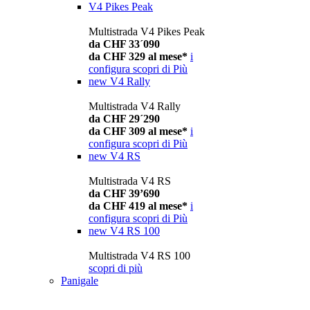
V4 Pikes Peak
Multistrada V4 Pikes Peak
da CHF 33´090
da CHF 329 al mese*
i
configura
scopri di Più
new
V4 Rally
Multistrada V4 Rally
da CHF 29´290
da CHF 309 al mese*
i
configura
scopri di Più
new
V4 RS
Multistrada V4 RS
da CHF 39’690
da CHF 419 al mese*
i
configura
scopri di Più
new
V4 RS 100
Multistrada V4 RS 100
scopri di più
Panigale