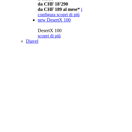
da CHF 18’290
da CHF 189 al mese*
i
configura
scopri di più
new
DesertX 100
DesertX 100
scopri di più
Diavel