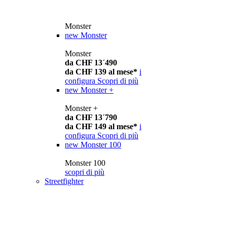
Monster
new
Monster
Monster
da CHF 13´490
da CHF 139 al mese*
i
configura
Scopri di più
new
Monster +
Monster +
da CHF 13´790
da CHF 149 al mese*
i
configura
Scopri di più
new
Monster 100
Monster 100
scopri di più
Streetfighter