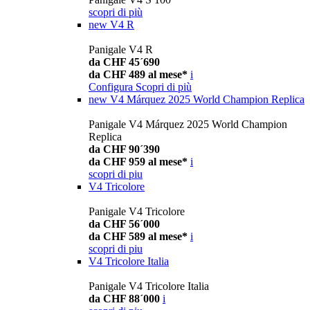
scopri di più
new
V4 R
Panigale V4 R
da CHF 45´690
da CHF 489 al mese*
i
Configura
Scopri di più
new
V4 Márquez 2025 World Champion Replica
Panigale V4 Márquez 2025 World Champion
Replica
da CHF 90´390
da CHF 959 al mese*
i
scopri di piu
V4 Tricolore
Panigale V4 Tricolore
da CHF 56´000
da CHF 589 al mese*
i
scopri di piu
V4 Tricolore Italia
Panigale V4 Tricolore Italia
da CHF 88´000
i