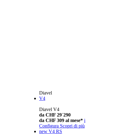
Diavel
V4
Diavel V4
da CHF 29´290
da CHF 309 al mese*
i
Configura
Scopri di più
new
V4 RS