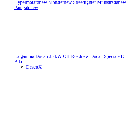
Hypermotard
new
Monster
new
Streetfighter
Multistrada
new
Panigale
new
La gamma Ducati
35 kW
Off-Road
new
Ducati Speciale
E-
Bike
DesertX