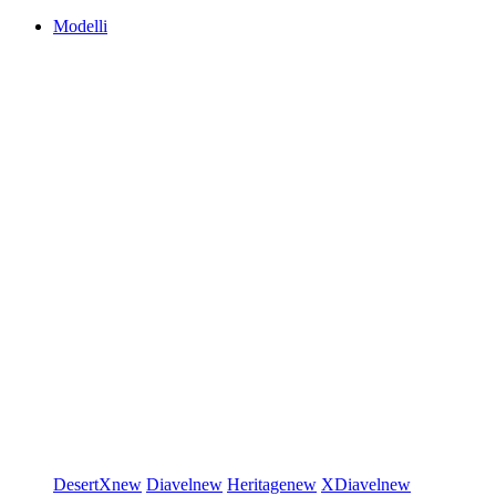
Modelli
DesertX
new
Diavel
new
Heritage
new
XDiavel
new