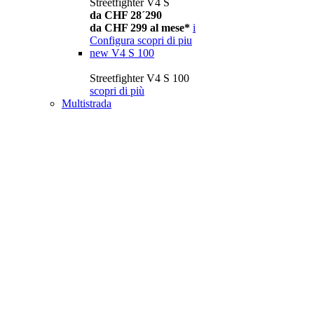
Streetfighter V4 S
da CHF 28´290
da CHF 299 al mese*
i
Configura
scopri di piu
new
V4 S 100
Streetfighter V4 S 100
scopri di più
Multistrada