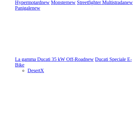
Hypermotard
new
Monster
new
Streetfighter
Multistrada
new
Panigale
new
La gamma Ducati
35 kW
Off-Road
new
Ducati Speciale
E-
Bike
DesertX