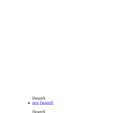
DesertX
new
DesertX
DesertX