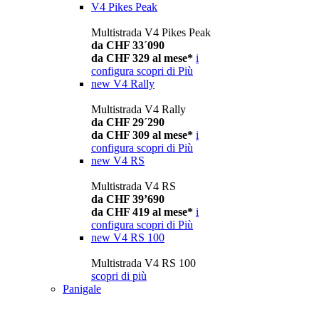
V4 Pikes Peak
Multistrada V4 Pikes Peak
da CHF 33´090
da CHF 329 al mese*
i
configura
scopri di Più
new
V4 Rally
Multistrada V4 Rally
da CHF 29´290
da CHF 309 al mese*
i
configura
scopri di Più
new
V4 RS
Multistrada V4 RS
da CHF 39’690
da CHF 419 al mese*
i
configura
scopri di Più
new
V4 RS 100
Multistrada V4 RS 100
scopri di più
Panigale