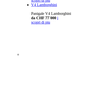
scopri di piu
V4 Lamborghini
Panigale V4 Lamborghini
da CHF 77´000
i
scopri di piu