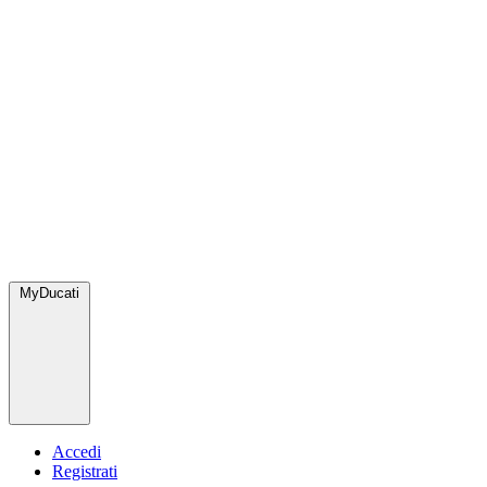
MyDucati
Accedi
Registrati