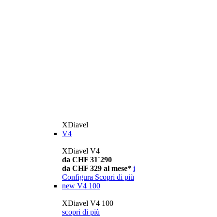
XDiavel
V4
XDiavel V4
da CHF 31´290
da CHF 329 al mese*
i
Configura
Scopri di più
new
V4 100
XDiavel V4 100
scopri di più