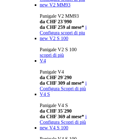
new
V2 MM93
Panigale V2 MM93
da CHF 23´990
da CHF 259 al mese*
i
Configura
scopri di piu
new
V2 S 100
Panigale V2 S 100
scopri di più
V4
Panigale V4
da CHF 29´290
da CHF 309 al mese*
i
Configura
Scopri di più
V4 S
Panigale V4 S
da CHF 35´290
da CHF 369 al mese*
i
Configura
Scopri di più
new
V4 S 100
Panigale V4 S 100