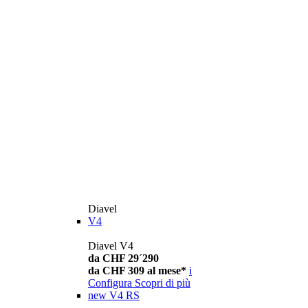
Diavel
V4
Diavel V4
da CHF 29´290
da CHF 309 al mese*
i
Configura
Scopri di più
new
V4 RS