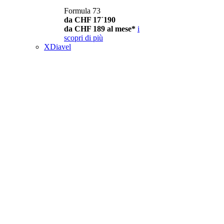
Formula 73
da CHF 17´190
da CHF 189 al mese*
i
scopri di più
XDiavel