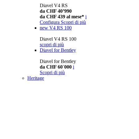
Diavel V4 RS
da CHF 40’990
da CHF 439 al mese*
i
Configura
Scopri di più
new
V4 RS 100
Diavel V4 RS 100
scopri di più
Diavel for Bentley
Diavel for Bentley
da CHF 60´000
i
Scopri di più
Heritage