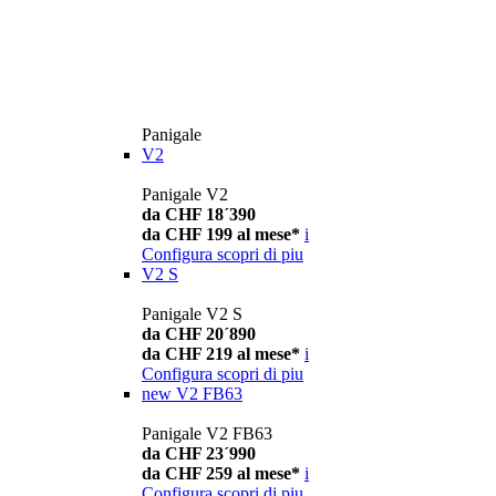
Panigale
V2
Panigale V2
da CHF 18´390
da CHF 199 al mese*
i
Configura
scopri di piu
V2 S
Panigale V2 S
da CHF 20´890
da CHF 219 al mese*
i
Configura
scopri di piu
new
V2 FB63
Panigale V2 FB63
da CHF 23´990
da CHF 259 al mese*
i
Configura
scopri di piu