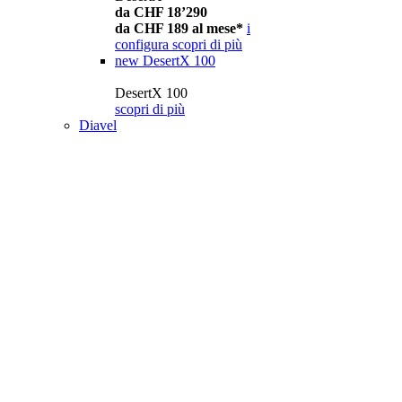
da CHF 18’290
da CHF 189 al mese*
i
configura
scopri di più
new
DesertX 100
DesertX 100
scopri di più
Diavel