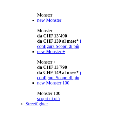
Monster
new
Monster
Monster
da CHF 13´490
da CHF 139 al mese*
i
configura
Scopri di più
new
Monster +
Monster +
da CHF 13´790
da CHF 149 al mese*
i
configura
Scopri di più
new
Monster 100
Monster 100
scopri di più
Streetfighter