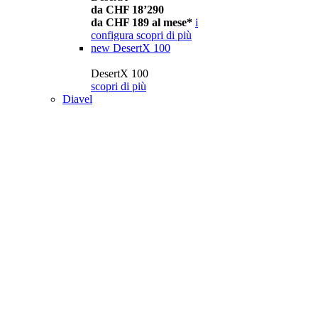
da CHF 18’290
da CHF 189 al mese*
i
configura
scopri di più
new
DesertX 100
DesertX 100
scopri di più
Diavel