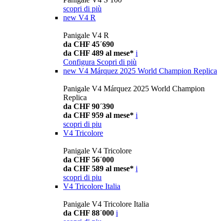
scopri di più
new
V4 R
Panigale V4 R
da CHF 45´690
da CHF 489 al mese*
i
Configura
Scopri di più
new
V4 Márquez 2025 World Champion Replica
Panigale V4 Márquez 2025 World Champion
Replica
da CHF 90´390
da CHF 959 al mese*
i
scopri di piu
V4 Tricolore
Panigale V4 Tricolore
da CHF 56´000
da CHF 589 al mese*
i
scopri di piu
V4 Tricolore Italia
Panigale V4 Tricolore Italia
da CHF 88´000
i