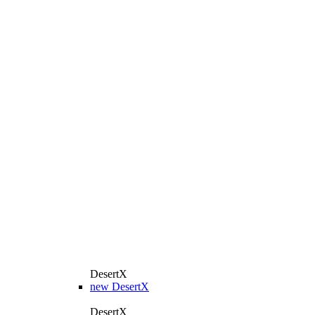
DesertX
new
DesertX
DesertX