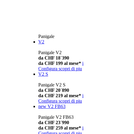
Panigale
V2
Panigale V2
da CHF 18´390
da CHF 199 al mese*
i
Configura
scopri di piu
V2 S
Panigale V2 S
da CHF 20´890
da CHF 219 al mese*
i
Configura
scopri di piu
new
V2 FB63
Panigale V2 FB63
da CHF 23´990
da CHF 259 al mese*
i
Configura
scopri di piu