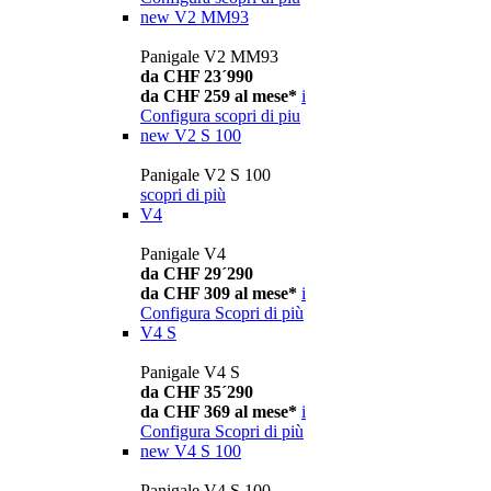
new
V2 MM93
Panigale V2 MM93
da CHF 23´990
da CHF 259 al mese*
i
Configura
scopri di piu
new
V2 S 100
Panigale V2 S 100
scopri di più
V4
Panigale V4
da CHF 29´290
da CHF 309 al mese*
i
Configura
Scopri di più
V4 S
Panigale V4 S
da CHF 35´290
da CHF 369 al mese*
i
Configura
Scopri di più
new
V4 S 100
Panigale V4 S 100