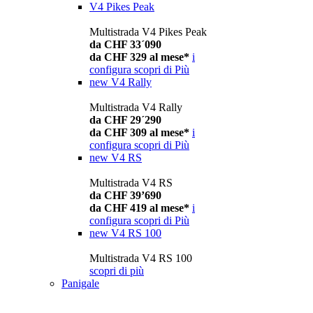
V4 Pikes Peak
Multistrada V4 Pikes Peak
da CHF 33´090
da CHF 329 al mese*
i
configura
scopri di Più
new
V4 Rally
Multistrada V4 Rally
da CHF 29´290
da CHF 309 al mese*
i
configura
scopri di Più
new
V4 RS
Multistrada V4 RS
da CHF 39’690
da CHF 419 al mese*
i
configura
scopri di Più
new
V4 RS 100
Multistrada V4 RS 100
scopri di più
Panigale