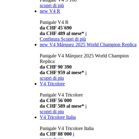
scopri di più
new
V4 R
Panigale V4 R
da CHF 45´690
da CHF 489 al mese*
i
Configura
Scopri di più
new
V4 Márquez 2025 World Champion Replica
Panigale V4 Márquez 2025 World Champion
Replica
da CHF 90´390
da CHF 959 al mese*
i
scopri di piu
V4 Tricolore
Panigale V4 Tricolore
da CHF 56´000
da CHF 589 al mese*
i
scopri di piu
V4 Tricolore Italia
Panigale V4 Tricolore Italia
da CHF 88´000
i