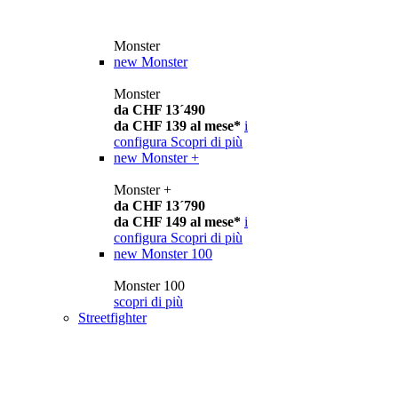
Monster
new
Monster
Monster
da CHF 13´490
da CHF 139 al mese*
i
configura
Scopri di più
new
Monster +
Monster +
da CHF 13´790
da CHF 149 al mese*
i
configura
Scopri di più
new
Monster 100
Monster 100
scopri di più
Streetfighter