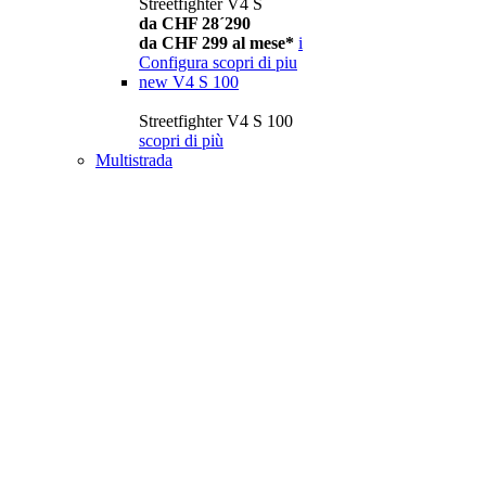
Streetfighter V4 S
da CHF 28´290
da CHF 299 al mese*
i
Configura
scopri di piu
new
V4 S 100
Streetfighter V4 S 100
scopri di più
Multistrada