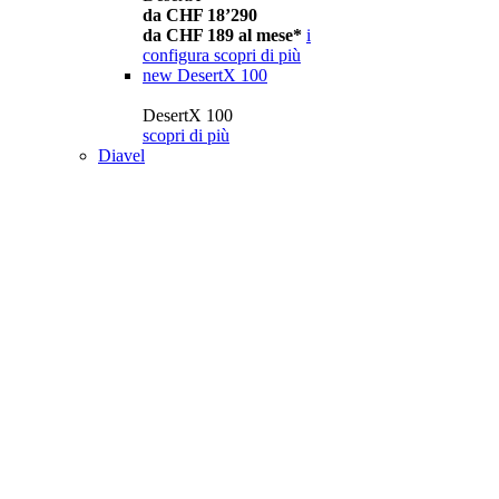
da CHF 18’290
da CHF 189 al mese*
i
configura
scopri di più
new
DesertX 100
DesertX 100
scopri di più
Diavel