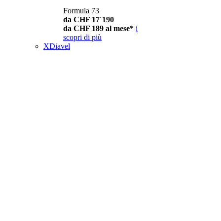
Formula 73
da CHF 17´190
da CHF 189 al mese*
i
scopri di più
XDiavel