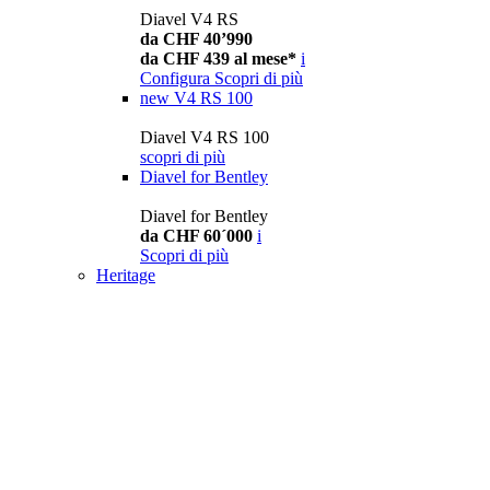
Diavel V4 RS
da CHF 40’990
da CHF 439 al mese*
i
Configura
Scopri di più
new
V4 RS 100
Diavel V4 RS 100
scopri di più
Diavel for Bentley
Diavel for Bentley
da CHF 60´000
i
Scopri di più
Heritage