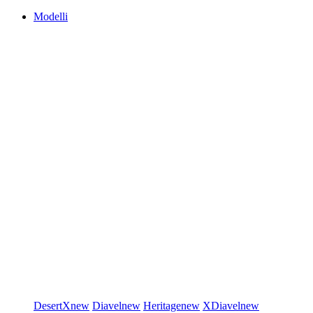
Modelli
DesertX
new
Diavel
new
Heritage
new
XDiavel
new