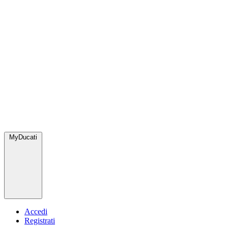
MyDucati
Accedi
Registrati