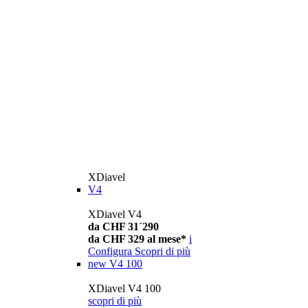
XDiavel
V4
XDiavel V4
da CHF 31´290
da CHF 329 al mese*
i
Configura
Scopri di più
new
V4 100
XDiavel V4 100
scopri di più