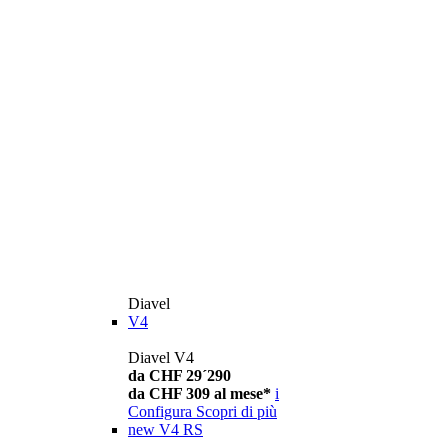
Diavel
V4
Diavel V4
da CHF 29´290
da CHF 309 al mese*
i
Configura
Scopri di più
new
V4 RS