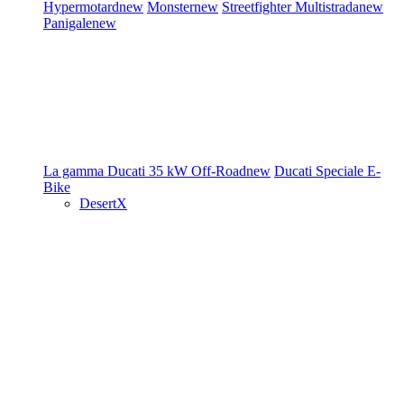
Hypermotard
new
Monster
new
Streetfighter
Multistrada
new
Panigale
new
La gamma Ducati
35 kW
Off-Road
new
Ducati Speciale
E-
Bike
DesertX