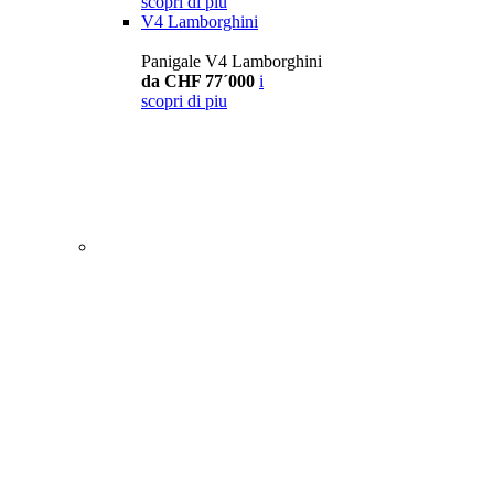
scopri di piu
V4 Lamborghini
Panigale V4 Lamborghini
da CHF 77´000
i
scopri di piu