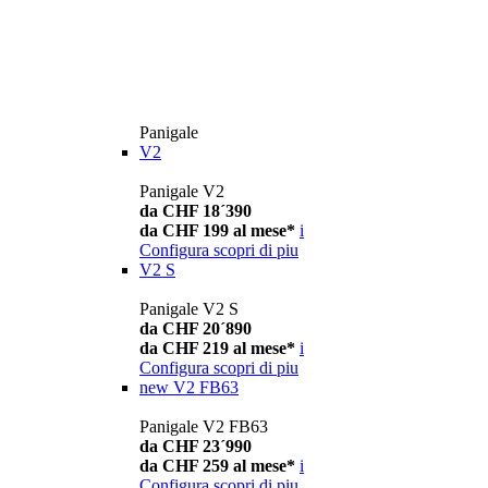
Panigale
V2
Panigale V2
da CHF 18´390
da CHF 199 al mese*
i
Configura
scopri di piu
V2 S
Panigale V2 S
da CHF 20´890
da CHF 219 al mese*
i
Configura
scopri di piu
new
V2 FB63
Panigale V2 FB63
da CHF 23´990
da CHF 259 al mese*
i
Configura
scopri di piu