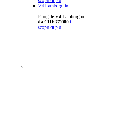
scopri di piu
V4 Lamborghini
Panigale V4 Lamborghini
da CHF 77´000
i
scopri di piu