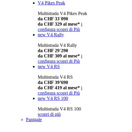
V4 Pikes Peak
Multistrada V4 Pikes Peak
da CHF 33´090
da CHF 329 al mese*
i
configura
scopri di Più
new
V4 Rally
Multistrada V4 Rally
da CHF 29´290
da CHF 309 al mese*
i
configura
scopri di Più
new
V4 RS
Multistrada V4 RS
da CHF 39’690
da CHF 419 al mese*
i
configura
scopri di Più
new
V4 RS 100
Multistrada V4 RS 100
scopri di più
Panigale