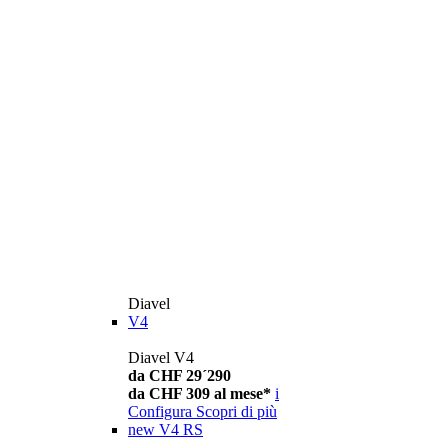
Diavel
V4
Diavel V4
da CHF 29´290
da CHF 309 al mese*
i
Configura
Scopri di più
new
V4 RS