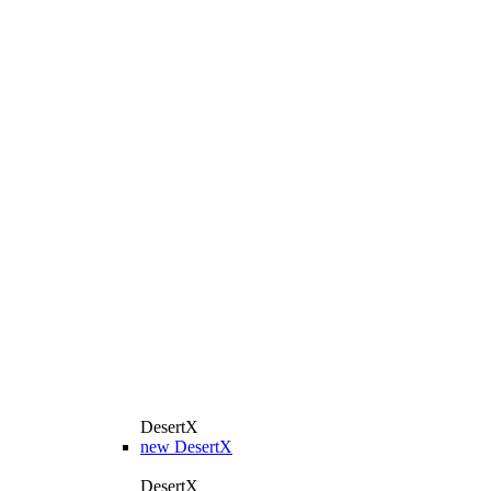
DesertX
new
DesertX
DesertX