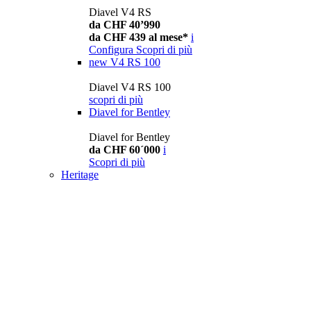
Diavel V4 RS
da CHF 40’990
da CHF 439 al mese*
i
Configura
Scopri di più
new
V4 RS 100
Diavel V4 RS 100
scopri di più
Diavel for Bentley
Diavel for Bentley
da CHF 60´000
i
Scopri di più
Heritage