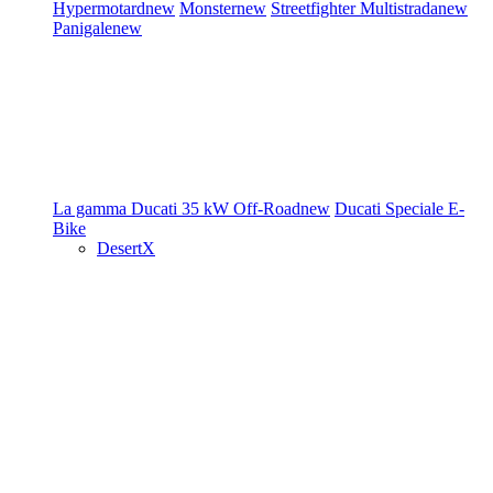
Hypermotard
new
Monster
new
Streetfighter
Multistrada
new
Panigale
new
La gamma Ducati
35 kW
Off-Road
new
Ducati Speciale
E-
Bike
DesertX