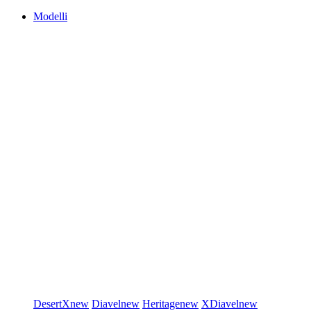
Modelli
DesertX
new
Diavel
new
Heritage
new
XDiavel
new