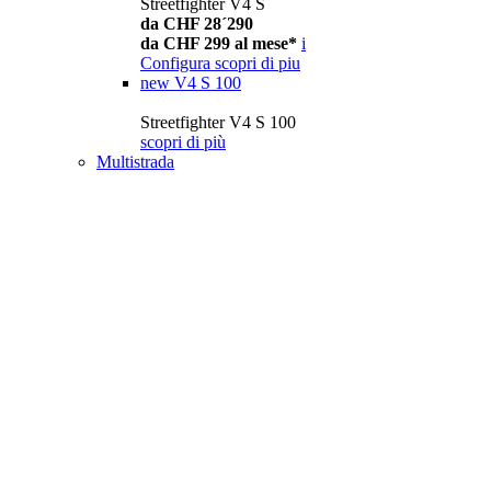
Streetfighter V4 S
da CHF 28´290
da CHF 299 al mese*
i
Configura
scopri di piu
new
V4 S 100
Streetfighter V4 S 100
scopri di più
Multistrada