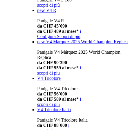
scopri di più
new
V4 R
Panigale V4 R
da CHF 45´690
da CHF 489 al mese*
i
Configura
Scopri di più
new
V4 Márquez 2025 World Champion Replica
Panigale V4 Márquez 2025 World Champion
Replica
da CHF 90´390
da CHF 959 al mese*
i
scopri di piu
V4 Tricolore
Panigale V4 Tricolore
da CHF 56´000
da CHF 589 al mese*
i
scopri di piu
V4 Tricolore Italia
Panigale V4 Tricolore Italia
da CHF 88´000
i