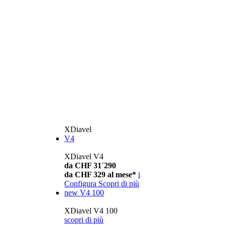
XDiavel
V4
XDiavel V4
da CHF 31´290
da CHF 329 al mese*
i
Configura
Scopri di più
new
V4 100
XDiavel V4 100
scopri di più