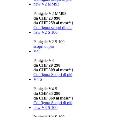
new
V2 MM93
Panigale V2 MM93
da CHF 23´990
da CHF 259 al mese*
i
Configura
scopri di piu
new
V2 S 100
Panigale V2 S 100
scopri di più
V4
Panigale V4
da CHF 29´290
da CHF 309 al mese*
i
Configura
Scopri di più
V4 S
Panigale V4 S
da CHF 35´290
da CHF 369 al mese*
i
Configura
Scopri di più
new
V4 S 100
Panigale V4 S 100