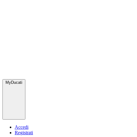
MyDucati
Accedi
Registrati