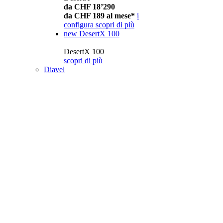
da CHF 18’290
da CHF 189 al mese*
i
configura
scopri di più
new
DesertX 100
DesertX 100
scopri di più
Diavel