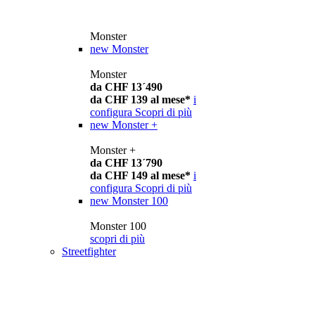
Monster
new
Monster
Monster
da CHF 13´490
da CHF 139 al mese*
i
configura
Scopri di più
new
Monster +
Monster +
da CHF 13´790
da CHF 149 al mese*
i
configura
Scopri di più
new
Monster 100
Monster 100
scopri di più
Streetfighter