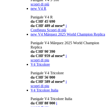
scopri di più
new
V4 R
Panigale V4 R
da CHF 45´690
da CHF 489 al mese*
i
Configura
Scopri di più
new
V4 Márquez 2025 World Champion Replica
Panigale V4 Márquez 2025 World Champion
Replica
da CHF 90´390
da CHF 959 al mese*
i
scopri di piu
V4 Tricolore
Panigale V4 Tricolore
da CHF 56´000
da CHF 589 al mese*
i
scopri di piu
V4 Tricolore Italia
Panigale V4 Tricolore Italia
da CHF 88´000
i