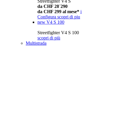
Streetfighter V4 S
da CHF 28´290
da CHF 299 al mese*
i
Configura
scopri di piu
new
V4 S 100
Streetfighter V4 S 100
scopri di più
Multistrada