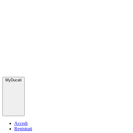
MyDucati
Accedi
Registrati