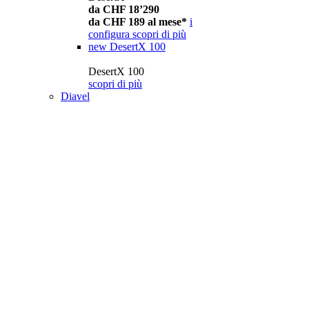
da CHF 18’290
da CHF 189 al mese*
i
configura
scopri di più
new
DesertX 100
DesertX 100
scopri di più
Diavel