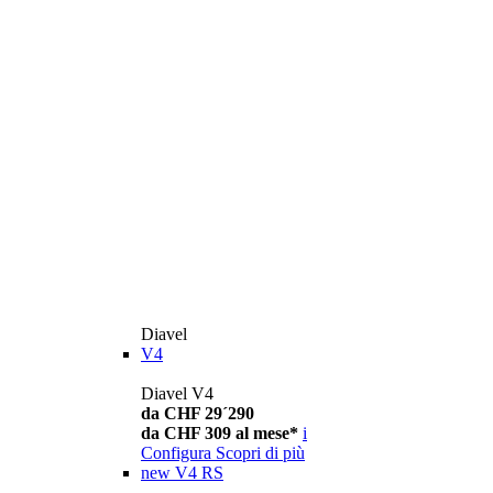
Diavel
V4
Diavel V4
da CHF 29´290
da CHF 309 al mese*
i
Configura
Scopri di più
new
V4 RS