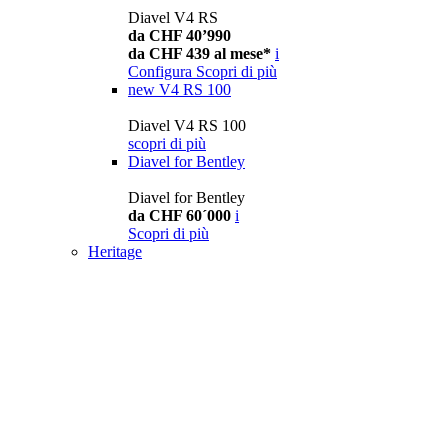
Diavel V4 RS
da CHF 40’990
da CHF 439 al mese*
i
Configura
Scopri di più
new
V4 RS 100
Diavel V4 RS 100
scopri di più
Diavel for Bentley
Diavel for Bentley
da CHF 60´000
i
Scopri di più
Heritage