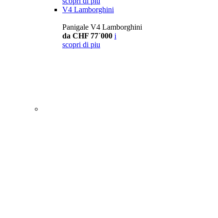
scopri di piu
V4 Lamborghini
Panigale V4 Lamborghini
da CHF 77´000
i
scopri di piu