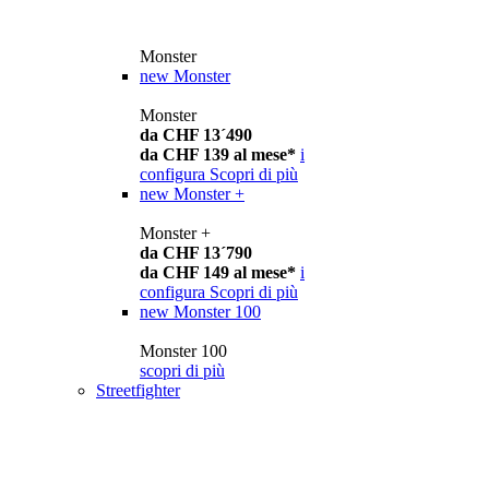
Monster
new
Monster
Monster
da CHF 13´490
da CHF 139 al mese*
i
configura
Scopri di più
new
Monster +
Monster +
da CHF 13´790
da CHF 149 al mese*
i
configura
Scopri di più
new
Monster 100
Monster 100
scopri di più
Streetfighter