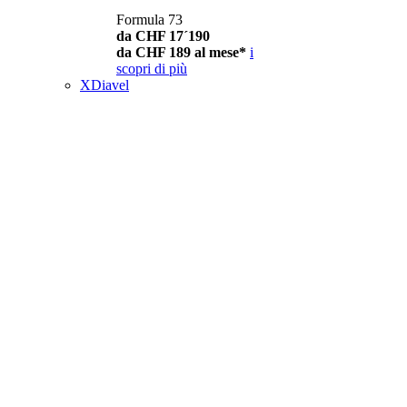
Formula 73
da CHF 17´190
da CHF 189 al mese*
i
scopri di più
XDiavel