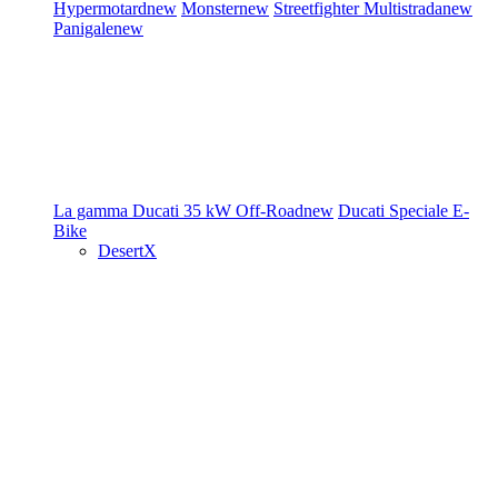
Hypermotard
new
Monster
new
Streetfighter
Multistrada
new
Panigale
new
La gamma Ducati
35 kW
Off-Road
new
Ducati Speciale
E-
Bike
DesertX