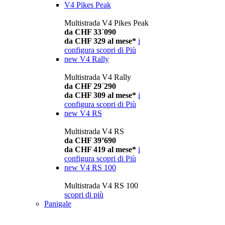
V4 Pikes Peak
Multistrada V4 Pikes Peak
da CHF 33´090
da CHF 329 al mese*
i
configura
scopri di Più
new
V4 Rally
Multistrada V4 Rally
da CHF 29´290
da CHF 309 al mese*
i
configura
scopri di Più
new
V4 RS
Multistrada V4 RS
da CHF 39’690
da CHF 419 al mese*
i
configura
scopri di Più
new
V4 RS 100
Multistrada V4 RS 100
scopri di più
Panigale