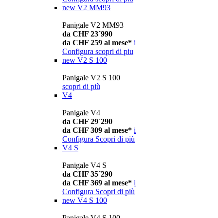
new
V2 MM93
Panigale V2 MM93
da CHF 23´990
da CHF 259 al mese*
i
Configura
scopri di piu
new
V2 S 100
Panigale V2 S 100
scopri di più
V4
Panigale V4
da CHF 29´290
da CHF 309 al mese*
i
Configura
Scopri di più
V4 S
Panigale V4 S
da CHF 35´290
da CHF 369 al mese*
i
Configura
Scopri di più
new
V4 S 100
Panigale V4 S 100