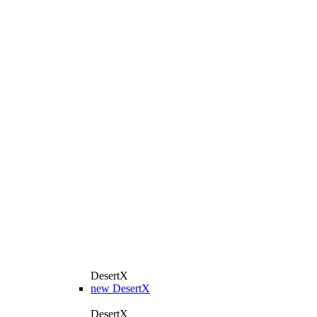
DesertX
new
DesertX
DesertX