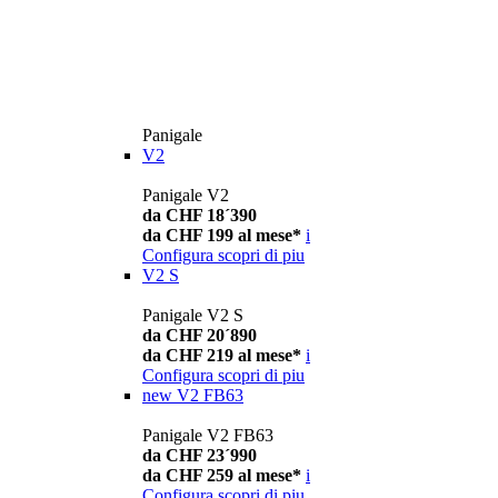
Panigale
V2
Panigale V2
da CHF 18´390
da CHF 199 al mese*
i
Configura
scopri di piu
V2 S
Panigale V2 S
da CHF 20´890
da CHF 219 al mese*
i
Configura
scopri di piu
new
V2 FB63
Panigale V2 FB63
da CHF 23´990
da CHF 259 al mese*
i
Configura
scopri di piu