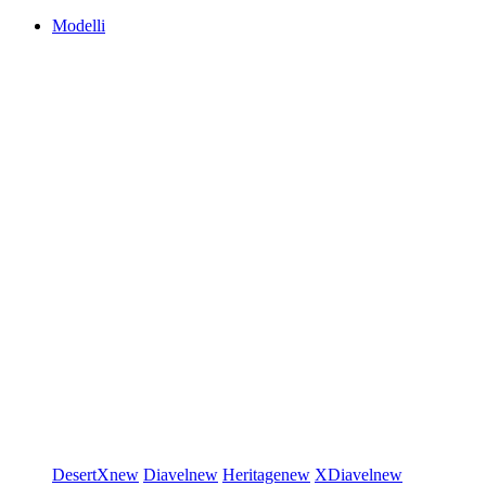
Modelli
DesertX
new
Diavel
new
Heritage
new
XDiavel
new