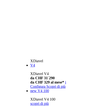
XDiavel
V4
XDiavel V4
da CHF 31´290
da CHF 329 al mese*
i
Configura
Scopri di più
new
V4 100
XDiavel V4 100
scopri di più