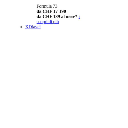
Formula 73
da CHF 17´190
da CHF 189 al mese*
i
scopri di più
XDiavel