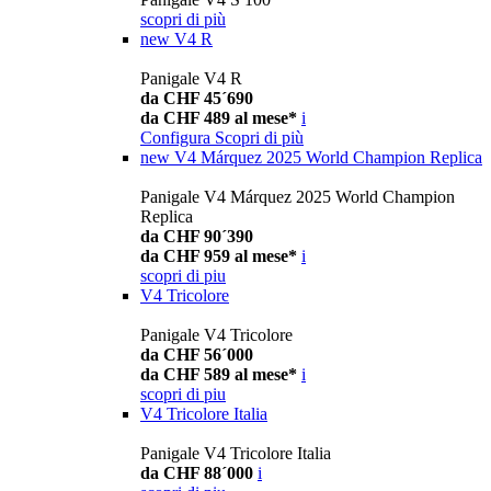
scopri di più
new
V4 R
Panigale V4 R
da CHF 45´690
da CHF 489 al mese*
i
Configura
Scopri di più
new
V4 Márquez 2025 World Champion Replica
Panigale V4 Márquez 2025 World Champion
Replica
da CHF 90´390
da CHF 959 al mese*
i
scopri di piu
V4 Tricolore
Panigale V4 Tricolore
da CHF 56´000
da CHF 589 al mese*
i
scopri di piu
V4 Tricolore Italia
Panigale V4 Tricolore Italia
da CHF 88´000
i