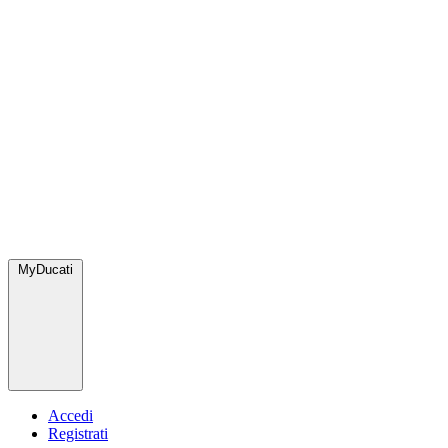
MyDucati
Accedi
Registrati