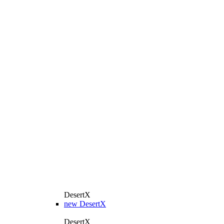
DesertX
new
DesertX
DesertX