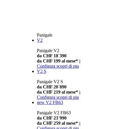
Panigale
V2
Panigale V2
da CHF 18´390
da CHF 199 al mese*
i
Configura
scopri di piu
V2 S
Panigale V2 S
da CHF 20´890
da CHF 219 al mese*
i
Configura
scopri di piu
new
V2 FB63
Panigale V2 FB63
da CHF 23´990
da CHF 259 al mese*
i
Configura
scopri di piu