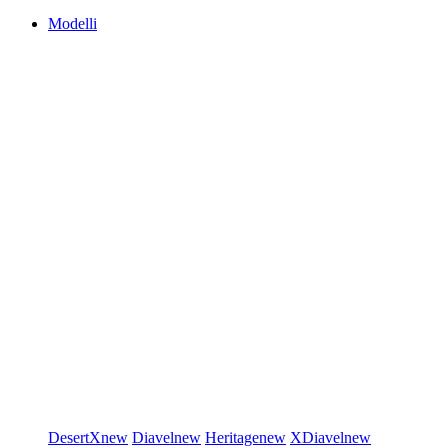
Modelli
DesertX
new
Diavel
new
Heritage
new
XDiavel
new