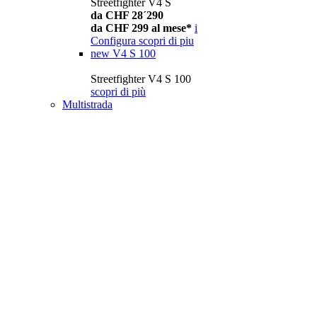
Streetfighter V4 S
da CHF 28´290
da CHF 299 al mese*
i
Configura
scopri di piu
new
V4 S 100
Streetfighter V4 S 100
scopri di più
Multistrada