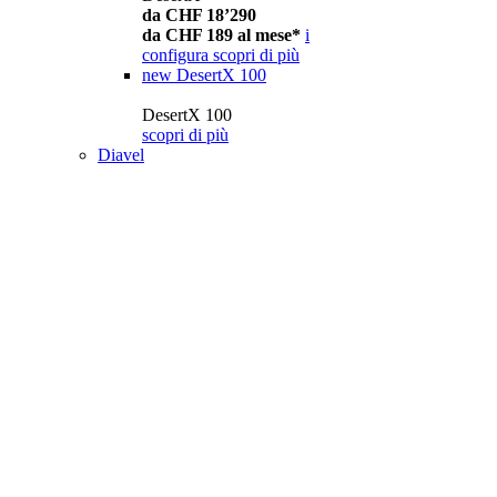
da CHF 18’290
da CHF 189 al mese*
i
configura
scopri di più
new
DesertX 100
DesertX 100
scopri di più
Diavel