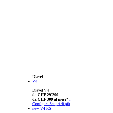
Diavel
V4
Diavel V4
da CHF 29´290
da CHF 309 al mese*
i
Configura
Scopri di più
new
V4 RS