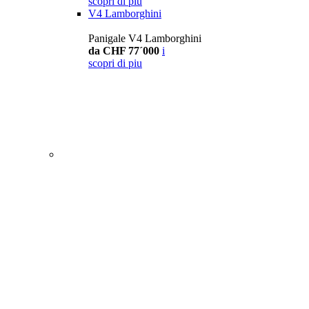
scopri di piu
V4 Lamborghini
Panigale V4 Lamborghini
da CHF 77´000
i
scopri di piu