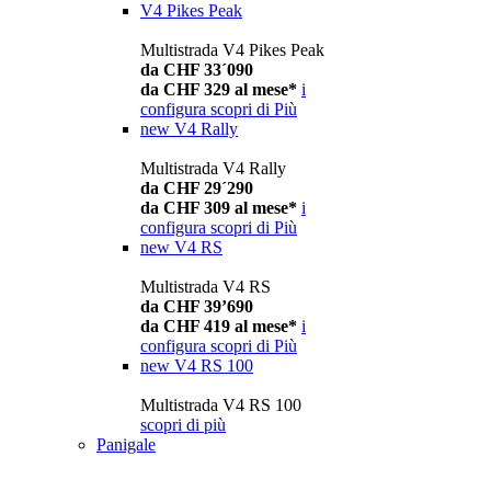
V4 Pikes Peak
Multistrada V4 Pikes Peak
da CHF 33´090
da CHF 329 al mese*
i
configura
scopri di Più
new
V4 Rally
Multistrada V4 Rally
da CHF 29´290
da CHF 309 al mese*
i
configura
scopri di Più
new
V4 RS
Multistrada V4 RS
da CHF 39’690
da CHF 419 al mese*
i
configura
scopri di Più
new
V4 RS 100
Multistrada V4 RS 100
scopri di più
Panigale