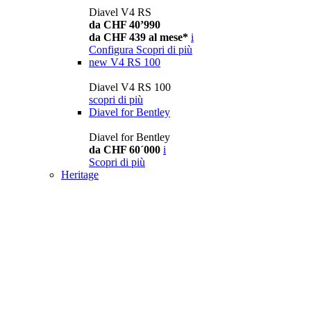
Diavel V4 RS
da CHF 40’990
da CHF 439 al mese*
i
Configura
Scopri di più
new
V4 RS 100
Diavel V4 RS 100
scopri di più
Diavel for Bentley
Diavel for Bentley
da CHF 60´000
i
Scopri di più
Heritage