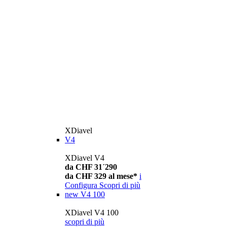
XDiavel
V4
XDiavel V4
da CHF 31´290
da CHF 329 al mese*
i
Configura
Scopri di più
new
V4 100
XDiavel V4 100
scopri di più