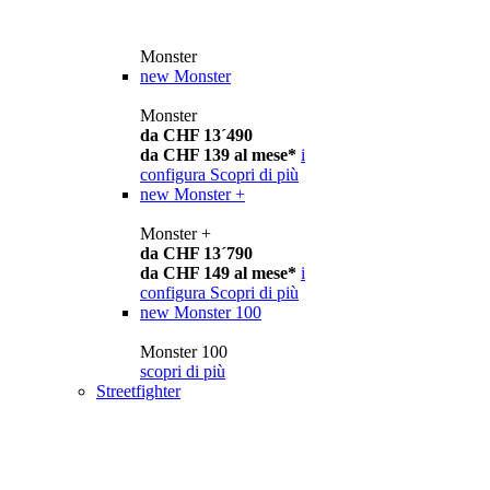
Monster
new
Monster
Monster
da CHF 13´490
da CHF 139 al mese*
i
configura
Scopri di più
new
Monster +
Monster +
da CHF 13´790
da CHF 149 al mese*
i
configura
Scopri di più
new
Monster 100
Monster 100
scopri di più
Streetfighter