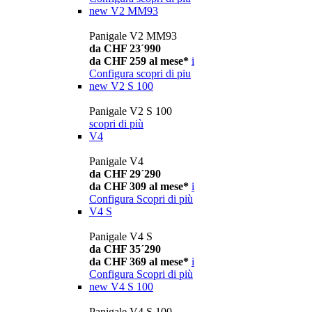
new
V2 MM93
Panigale V2 MM93
da CHF 23´990
da CHF 259 al mese*
i
Configura
scopri di piu
new
V2 S 100
Panigale V2 S 100
scopri di più
V4
Panigale V4
da CHF 29´290
da CHF 309 al mese*
i
Configura
Scopri di più
V4 S
Panigale V4 S
da CHF 35´290
da CHF 369 al mese*
i
Configura
Scopri di più
new
V4 S 100
Panigale V4 S 100