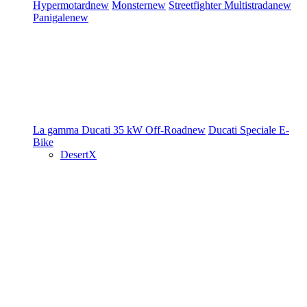
Hypermotard
new
Monster
new
Streetfighter
Multistrada
new
Panigale
new
La gamma Ducati
35 kW
Off-Road
new
Ducati Speciale
E-
Bike
DesertX