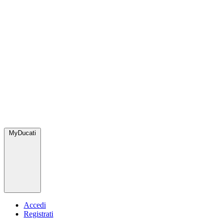
MyDucati
Accedi
Registrati