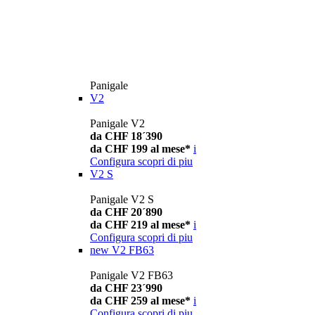
Panigale
V2
Panigale V2
da CHF 18´390
da CHF 199 al mese*
i
Configura
scopri di piu
V2 S
Panigale V2 S
da CHF 20´890
da CHF 219 al mese*
i
Configura
scopri di piu
new
V2 FB63
Panigale V2 FB63
da CHF 23´990
da CHF 259 al mese*
i
Configura
scopri di piu