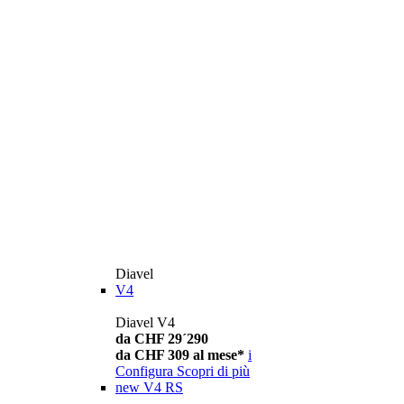
Diavel
V4
Diavel V4
da CHF 29´290
da CHF 309 al mese*
i
Configura
Scopri di più
new
V4 RS