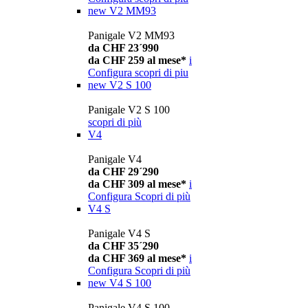
new
V2 MM93
Panigale V2 MM93
da CHF 23´990
da CHF 259 al mese*
i
Configura
scopri di piu
new
V2 S 100
Panigale V2 S 100
scopri di più
V4
Panigale V4
da CHF 29´290
da CHF 309 al mese*
i
Configura
Scopri di più
V4 S
Panigale V4 S
da CHF 35´290
da CHF 369 al mese*
i
Configura
Scopri di più
new
V4 S 100
Panigale V4 S 100