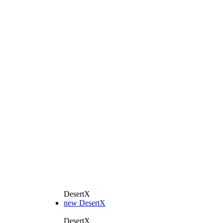
DesertX
new
DesertX
DesertX