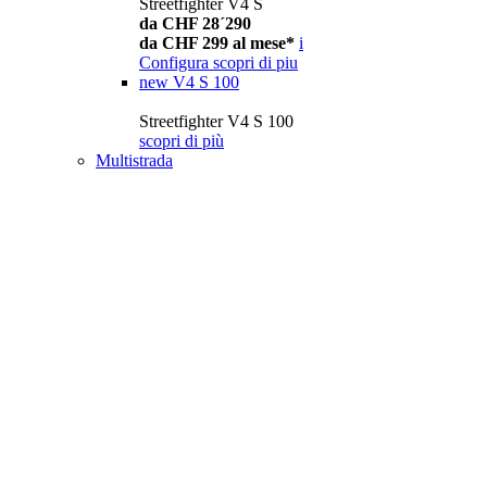
Streetfighter V4 S
da CHF 28´290
da CHF 299 al mese*
i
Configura
scopri di piu
new
V4 S 100
Streetfighter V4 S 100
scopri di più
Multistrada