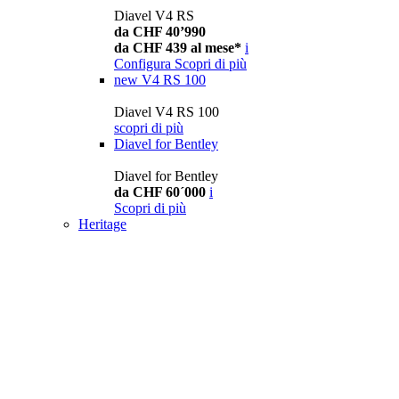
Diavel V4 RS
da CHF 40’990
da CHF 439 al mese*
i
Configura
Scopri di più
new
V4 RS 100
Diavel V4 RS 100
scopri di più
Diavel for Bentley
Diavel for Bentley
da CHF 60´000
i
Scopri di più
Heritage