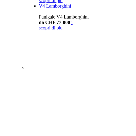
scopri di piu
V4 Lamborghini
Panigale V4 Lamborghini
da CHF 77´000
i
scopri di piu