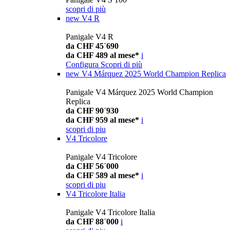
scopri di più
new
V4 R
Panigale V4 R
da CHF 45´690
da CHF 489 al mese*
i
Configura
Scopri di più
new
V4 Márquez 2025 World Champion Replica
Panigale V4 Márquez 2025 World Champion
Replica
da CHF 90´930
da CHF 959 al mese*
i
scopri di piu
V4 Tricolore
Panigale V4 Tricolore
da CHF 56´000
da CHF 589 al mese*
i
scopri di piu
V4 Tricolore Italia
Panigale V4 Tricolore Italia
da CHF 88´000
i