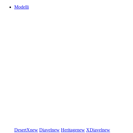
Modelli
DesertX
new
Diavel
new
Heritage
new
XDiavel
new