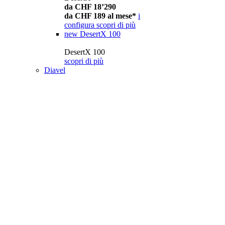
da CHF 18’290
da CHF 189 al mese*
i
configura
scopri di più
new
DesertX 100
DesertX 100
scopri di più
Diavel