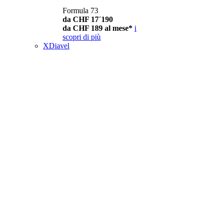
Formula 73
da CHF 17´190
da CHF 189 al mese*
i
scopri di più
XDiavel