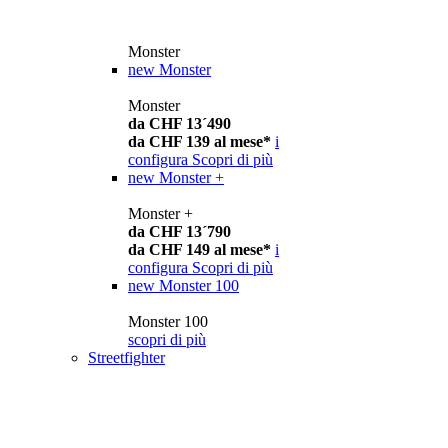
Monster
new
Monster
Monster
da CHF 13´490
da CHF 139 al mese*
i
configura
Scopri di più
new
Monster +
Monster +
da CHF 13´790
da CHF 149 al mese*
i
configura
Scopri di più
new
Monster 100
Monster 100
scopri di più
Streetfighter