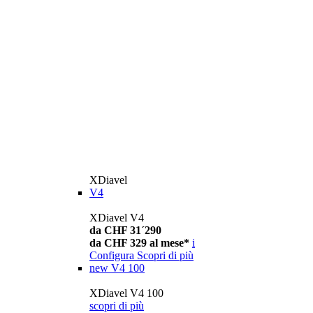
XDiavel
V4
XDiavel V4
da CHF 31´290
da CHF 329 al mese*
i
Configura
Scopri di più
new
V4 100
XDiavel V4 100
scopri di più