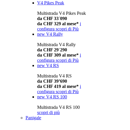
V4 Pikes Peak
Multistrada V4 Pikes Peak
da CHF 33´090
da CHF 329 al mese*
i
configura
scopri di Più
new
V4 Rally
Multistrada V4 Rally
da CHF 29´290
da CHF 309 al mese*
i
configura
scopri di Più
new
V4 RS
Multistrada V4 RS
da CHF 39’690
da CHF 419 al mese*
i
configura
scopri di Più
new
V4 RS 100
Multistrada V4 RS 100
scopri di più
Panigale