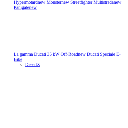
Hypermotard
new
Monster
new
Streetfighter
Multistrada
new
Panigale
new
La gamma Ducati
35 kW
Off-Road
new
Ducati Speciale
E-
Bike
DesertX