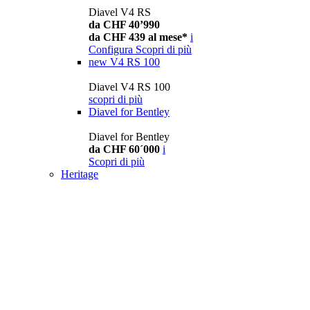
Diavel V4 RS
da CHF 40’990
da CHF 439 al mese*
i
Configura
Scopri di più
new
V4 RS 100
Diavel V4 RS 100
scopri di più
Diavel for Bentley
Diavel for Bentley
da CHF 60´000
i
Scopri di più
Heritage