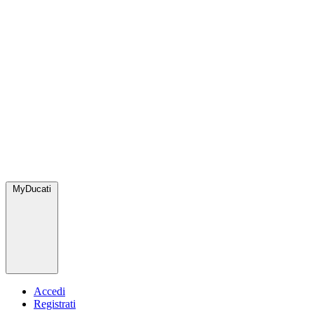
MyDucati
Accedi
Registrati