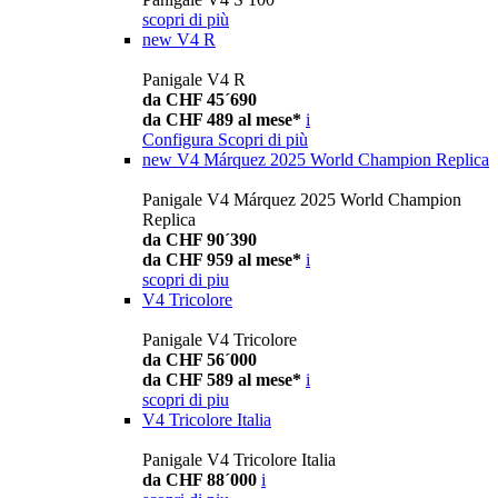
scopri di più
new
V4 R
Panigale V4 R
da CHF 45´690
da CHF 489 al mese*
i
Configura
Scopri di più
new
V4 Márquez 2025 World Champion Replica
Panigale V4 Márquez 2025 World Champion
Replica
da CHF 90´390
da CHF 959 al mese*
i
scopri di piu
V4 Tricolore
Panigale V4 Tricolore
da CHF 56´000
da CHF 589 al mese*
i
scopri di piu
V4 Tricolore Italia
Panigale V4 Tricolore Italia
da CHF 88´000
i