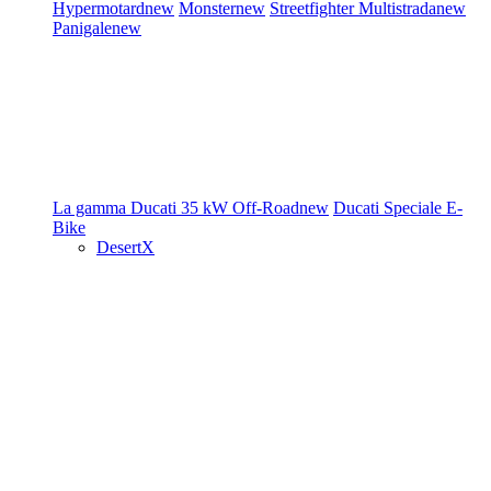
Hypermotard
new
Monster
new
Streetfighter
Multistrada
new
Panigale
new
La gamma Ducati
35 kW
Off-Road
new
Ducati Speciale
E-
Bike
DesertX