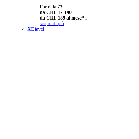
Formula 73
da CHF 17´190
da CHF 189 al mese*
i
scopri di più
XDiavel