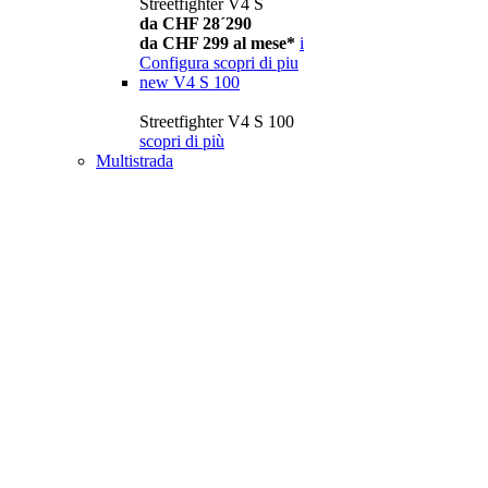
Streetfighter V4 S
da CHF 28´290
da CHF 299 al mese*
i
Configura
scopri di piu
new
V4 S 100
Streetfighter V4 S 100
scopri di più
Multistrada