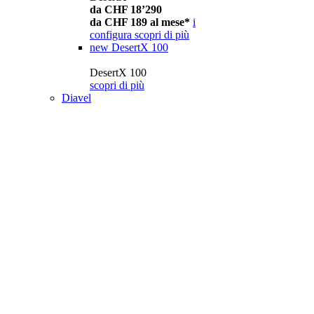
da CHF 18’290
da CHF 189 al mese*
i
configura
scopri di più
new
DesertX 100
DesertX 100
scopri di più
Diavel