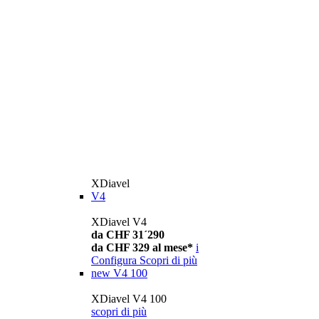
XDiavel
V4
XDiavel V4
da CHF 31´290
da CHF 329 al mese*
i
Configura
Scopri di più
new
V4 100
XDiavel V4 100
scopri di più