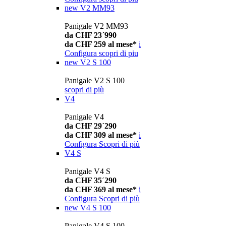
new
V2 MM93
Panigale V2 MM93
da CHF 23´990
da CHF 259 al mese*
i
Configura
scopri di piu
new
V2 S 100
Panigale V2 S 100
scopri di più
V4
Panigale V4
da CHF 29´290
da CHF 309 al mese*
i
Configura
Scopri di più
V4 S
Panigale V4 S
da CHF 35´290
da CHF 369 al mese*
i
Configura
Scopri di più
new
V4 S 100
Panigale V4 S 100