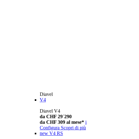
Diavel
V4
Diavel V4
da CHF 29´290
da CHF 309 al mese*
i
Configura
Scopri di più
new
V4 RS