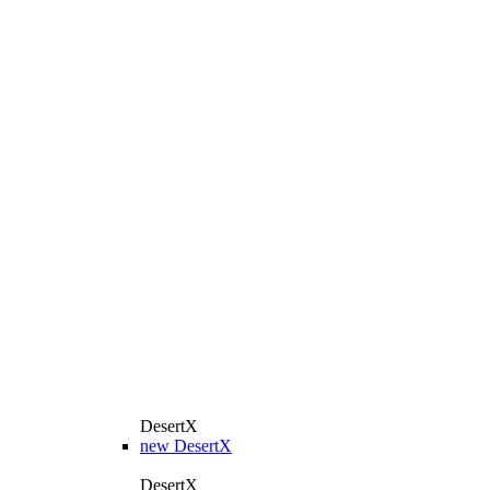
DesertX
new
DesertX
DesertX