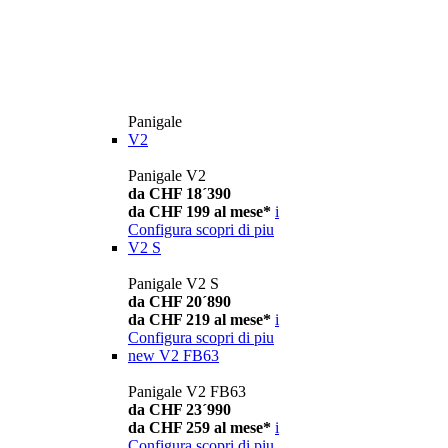
Panigale
V2
Panigale V2
da CHF 18´390
da CHF 199 al mese*
i
Configura
scopri di piu
V2 S
Panigale V2 S
da CHF 20´890
da CHF 219 al mese*
i
Configura
scopri di piu
new
V2 FB63
Panigale V2 FB63
da CHF 23´990
da CHF 259 al mese*
i
Configura
scopri di piu