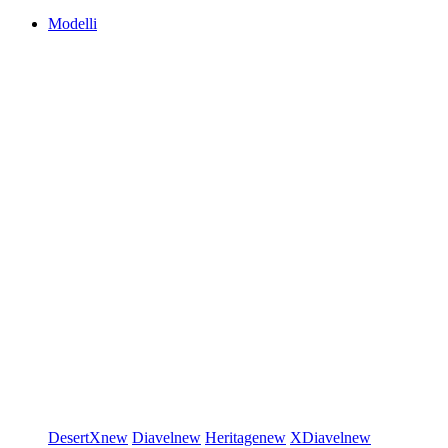
Modelli
DesertX
new
Diavel
new
Heritage
new
XDiavel
new