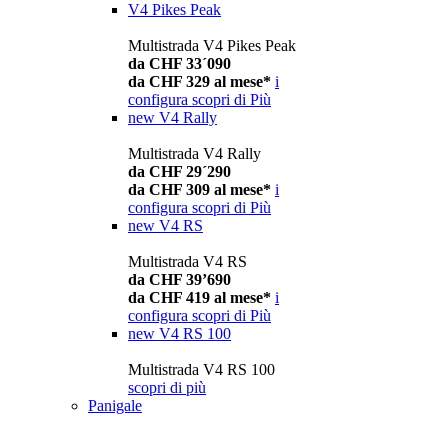
V4 Pikes Peak
Multistrada V4 Pikes Peak
da CHF 33´090
da CHF 329 al mese*
i
configura
scopri di Più
new
V4 Rally
Multistrada V4 Rally
da CHF 29´290
da CHF 309 al mese*
i
configura
scopri di Più
new
V4 RS
Multistrada V4 RS
da CHF 39’690
da CHF 419 al mese*
i
configura
scopri di Più
new
V4 RS 100
Multistrada V4 RS 100
scopri di più
Panigale