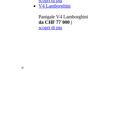
scopri di piu
V4 Lamborghini
Panigale V4 Lamborghini
da CHF 77´000
i
scopri di piu