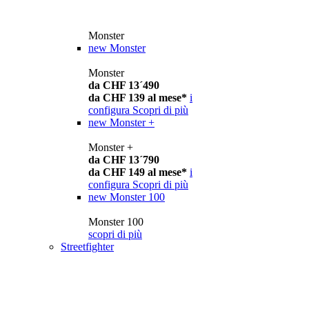
Monster
new
Monster
Monster
da CHF 13´490
da CHF 139 al mese*
i
configura
Scopri di più
new
Monster +
Monster +
da CHF 13´790
da CHF 149 al mese*
i
configura
Scopri di più
new
Monster 100
Monster 100
scopri di più
Streetfighter