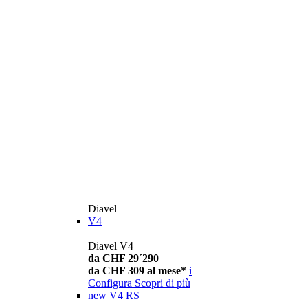
Diavel
V4
Diavel V4
da CHF 29´290
da CHF 309 al mese*
i
Configura
Scopri di più
new
V4 RS