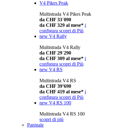
V4 Pikes Peak
Multistrada V4 Pikes Peak
da CHF 33´090
da CHF 329 al mese*
i
configura
scopri di Più
new
V4 Rally
Multistrada V4 Rally
da CHF 29´290
da CHF 309 al mese*
i
configura
scopri di Più
new
V4 RS
Multistrada V4 RS
da CHF 39’690
da CHF 419 al mese*
i
configura
scopri di Più
new
V4 RS 100
Multistrada V4 RS 100
scopri di più
Panigale