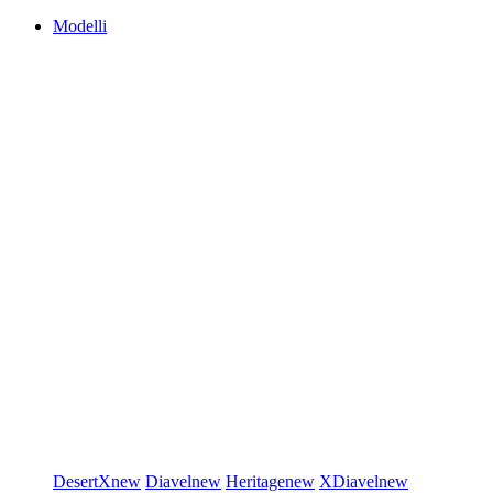
Modelli
DesertX
new
Diavel
new
Heritage
new
XDiavel
new