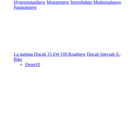
Hypermotard
new
Monster
new
Streetfighter
Multistrada
new
Panigale
new
La gamma Ducati
35 kW
Off-Road
new
Ducati Speciale
E-
Bike
DesertX