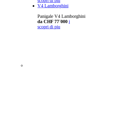
scopri di piu
V4 Lamborghini
Panigale V4 Lamborghini
da CHF 77´000
i
scopri di piu