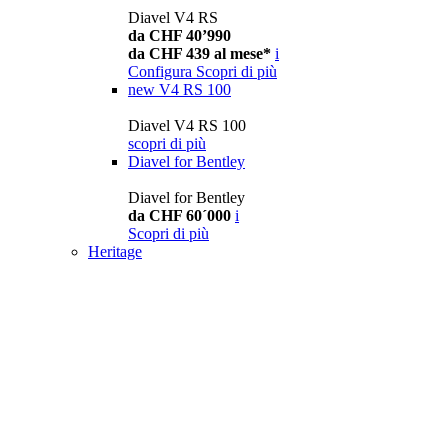
Diavel V4 RS
da CHF 40’990
da CHF 439 al mese*
i
Configura
Scopri di più
new
V4 RS 100
Diavel V4 RS 100
scopri di più
Diavel for Bentley
Diavel for Bentley
da CHF 60´000
i
Scopri di più
Heritage