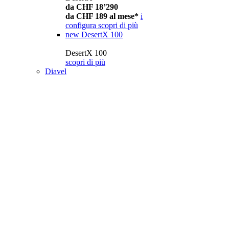
da CHF 18’290
da CHF 189 al mese*
i
configura
scopri di più
new
DesertX 100
DesertX 100
scopri di più
Diavel