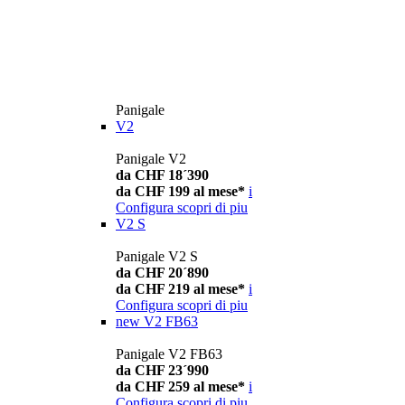
Panigale
V2
Panigale V2
da CHF 18´390
da CHF 199 al mese*
i
Configura
scopri di piu
V2 S
Panigale V2 S
da CHF 20´890
da CHF 219 al mese*
i
Configura
scopri di piu
new
V2 FB63
Panigale V2 FB63
da CHF 23´990
da CHF 259 al mese*
i
Configura
scopri di piu