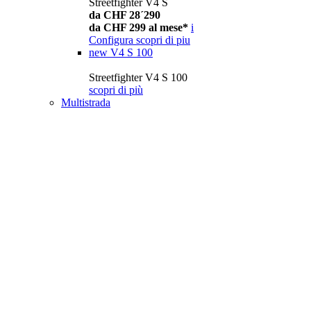
Streetfighter V4 S
da CHF 28´290
da CHF 299 al mese*
i
Configura
scopri di piu
new
V4 S 100
Streetfighter V4 S 100
scopri di più
Multistrada