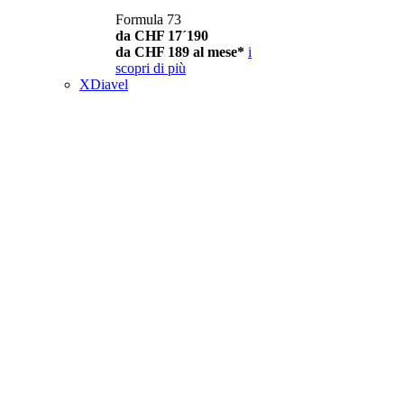
Formula 73
da CHF 17´190
da CHF 189 al mese*
i
scopri di più
XDiavel