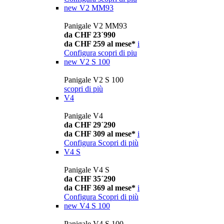
new
V2 MM93
Panigale V2 MM93
da CHF 23´990
da CHF 259 al mese*
i
Configura
scopri di piu
new
V2 S 100
Panigale V2 S 100
scopri di più
V4
Panigale V4
da CHF 29´290
da CHF 309 al mese*
i
Configura
Scopri di più
V4 S
Panigale V4 S
da CHF 35´290
da CHF 369 al mese*
i
Configura
Scopri di più
new
V4 S 100
Panigale V4 S 100