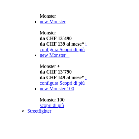
Monster
new
Monster
Monster
da CHF 13´490
da CHF 139 al mese*
i
configura
Scopri di più
new
Monster +
Monster +
da CHF 13´790
da CHF 149 al mese*
i
configura
Scopri di più
new
Monster 100
Monster 100
scopri di più
Streetfighter