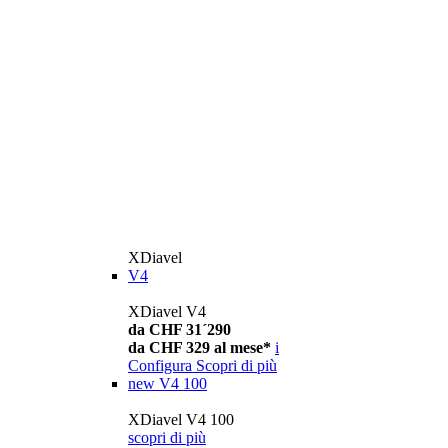
XDiavel
V4
XDiavel V4
da CHF 31´290
da CHF 329 al mese*
i
Configura
Scopri di più
new
V4 100
XDiavel V4 100
scopri di più