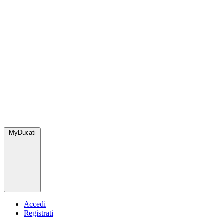
MyDucati
Accedi
Registrati