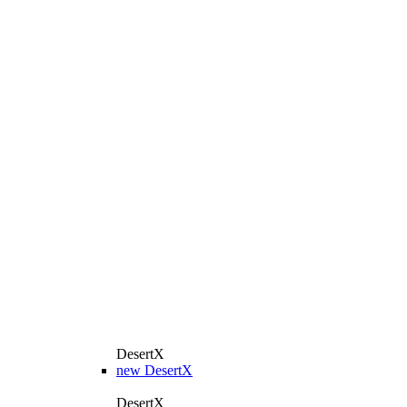
DesertX
new
DesertX
DesertX