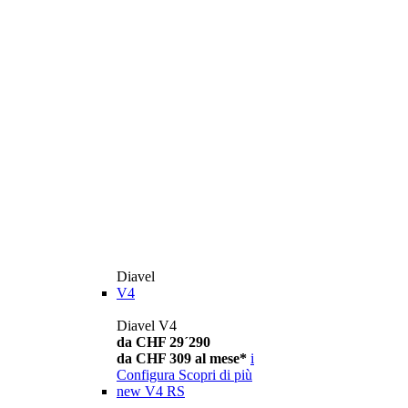
Diavel
V4
Diavel V4
da CHF 29´290
da CHF 309 al mese*
i
Configura
Scopri di più
new
V4 RS