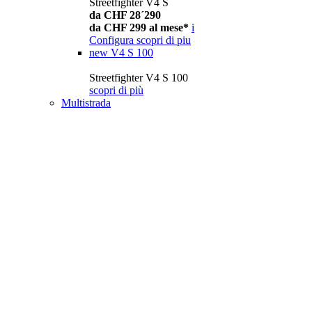
Streetfighter V4 S
da CHF 28´290
da CHF 299 al mese*
i
Configura
scopri di piu
new
V4 S 100
Streetfighter V4 S 100
scopri di più
Multistrada