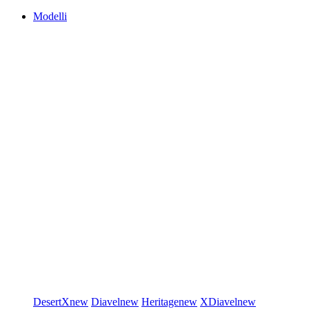
Modelli
DesertX
new
Diavel
new
Heritage
new
XDiavel
new