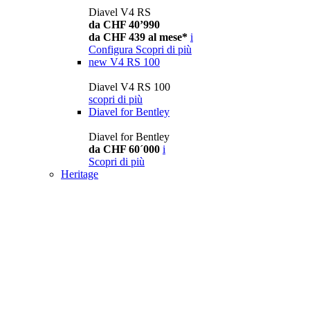
Diavel V4 RS
da CHF 40’990
da CHF 439 al mese*
i
Configura
Scopri di più
new
V4 RS 100
Diavel V4 RS 100
scopri di più
Diavel for Bentley
Diavel for Bentley
da CHF 60´000
i
Scopri di più
Heritage