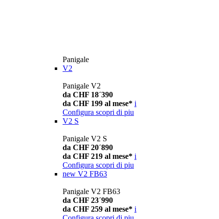
Panigale
V2
Panigale V2
da CHF 18´390
da CHF 199 al mese*
i
Configura
scopri di piu
V2 S
Panigale V2 S
da CHF 20´890
da CHF 219 al mese*
i
Configura
scopri di piu
new
V2 FB63
Panigale V2 FB63
da CHF 23´990
da CHF 259 al mese*
i
Configura
scopri di piu