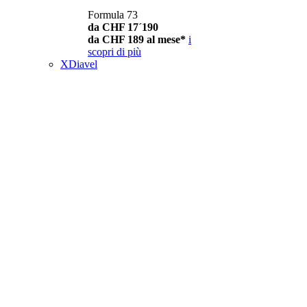
Formula 73
da CHF 17´190
da CHF 189 al mese*
i
scopri di più
XDiavel