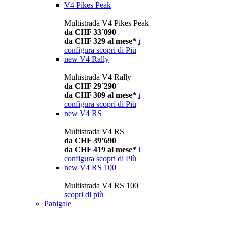
V4 Pikes Peak
Multistrada V4 Pikes Peak
da CHF 33´090
da CHF 329 al mese*
i
configura
scopri di Più
new
V4 Rally
Multistrada V4 Rally
da CHF 29´290
da CHF 309 al mese*
i
configura
scopri di Più
new
V4 RS
Multistrada V4 RS
da CHF 39’690
da CHF 419 al mese*
i
configura
scopri di Più
new
V4 RS 100
Multistrada V4 RS 100
scopri di più
Panigale