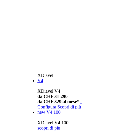
XDiavel
V4
XDiavel V4
da CHF 31´290
da CHF 329 al mese*
i
Configura
Scopri di più
new
V4 100
XDiavel V4 100
scopri di più