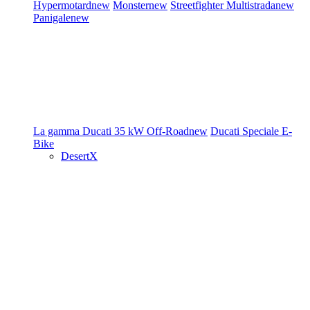
Hypermotard
new
Monster
new
Streetfighter
Multistrada
new
Panigale
new
La gamma Ducati
35 kW
Off-Road
new
Ducati Speciale
E-
Bike
DesertX