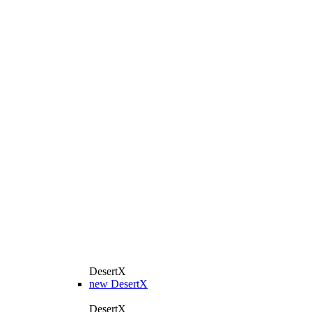
DesertX
new
DesertX
DesertX