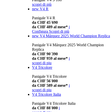
scopri di più
new
V4 R
Panigale V4 R
da CHF 45´690
da CHF 489 al mese*
i
Configura
Scopri di più
new
V4 Márquez 2025 World Champion Replica
Panigale V4 Márquez 2025 World Champion
Replica
da CHF 90´390
da CHF 959 al mese*
i
scopri di piu
V4 Tricolore
Panigale V4 Tricolore
da CHF 56´000
da CHF 589 al mese*
i
scopri di piu
V4 Tricolore Italia
Panigale V4 Tricolore Italia
da CHF 88´000
i