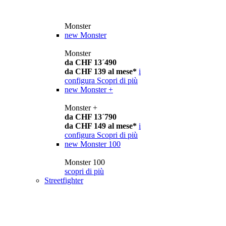
Monster
new
Monster
Monster
da CHF 13´490
da CHF 139 al mese*
i
configura
Scopri di più
new
Monster +
Monster +
da CHF 13´790
da CHF 149 al mese*
i
configura
Scopri di più
new
Monster 100
Monster 100
scopri di più
Streetfighter