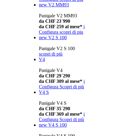
new
V2 MM93
Panigale V2 MM93
da CHF 23´990
da CHF 259 al mese*
i
Configura
scopri di piu
new
V2 S 100
Panigale V2 S 100
scopri di più
V4
Panigale V4
da CHF 29´290
da CHF 309 al mese*
i
Configura
Scopri di più
V4 S
Panigale V4 S
da CHF 35´290
da CHF 369 al mese*
i
Configura
Scopri di più
new
V4 S 100
Panigale V4 S 100