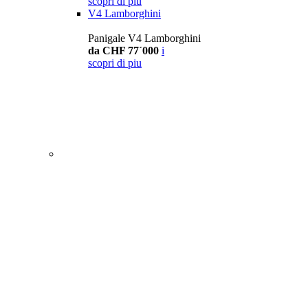
scopri di piu
V4 Lamborghini
Panigale V4 Lamborghini
da CHF 77´000
i
scopri di piu