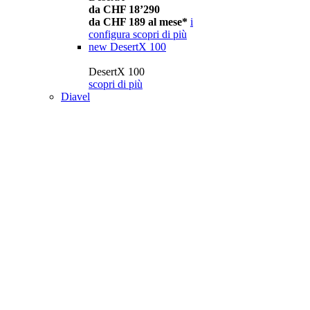
da CHF 18’290
da CHF 189 al mese*
i
configura
scopri di più
new
DesertX 100
DesertX 100
scopri di più
Diavel