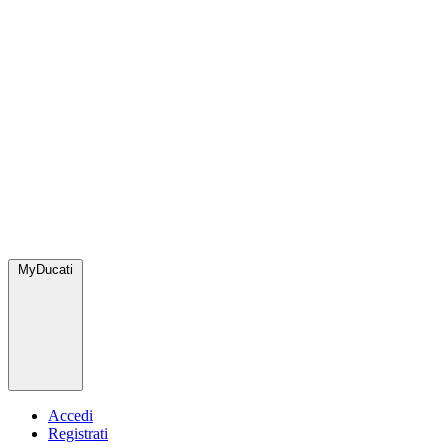
MyDucati
Accedi
Registrati