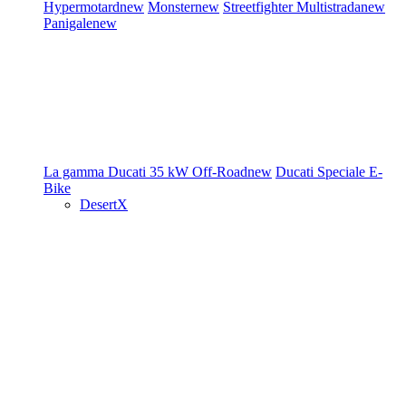
Hypermotard
new
Monster
new
Streetfighter
Multistrada
new
Panigale
new
La gamma Ducati
35 kW
Off-Road
new
Ducati Speciale
E-
Bike
DesertX