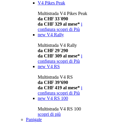
V4 Pikes Peak
Multistrada V4 Pikes Peak
da CHF 33´090
da CHF 329 al mese*
i
configura
scopri di Più
new
V4 Rally
Multistrada V4 Rally
da CHF 29´290
da CHF 309 al mese*
i
configura
scopri di Più
new
V4 RS
Multistrada V4 RS
da CHF 39’690
da CHF 419 al mese*
i
configura
scopri di Più
new
V4 RS 100
Multistrada V4 RS 100
scopri di più
Panigale