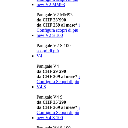
new
V2 MM93
Panigale V2 MM93
da CHF 23´990
da CHF 259 al mese*
i
Configura
scopri di piu
new
V2 S 100
Panigale V2 S 100
scopri di più
V4
Panigale V4
da CHF 29´290
da CHF 309 al mese*
i
Configura
Scopri di più
V4 S
Panigale V4 S
da CHF 35´290
da CHF 369 al mese*
i
Configura
Scopri di più
new
V4 S 100
Panigale V4 S 100