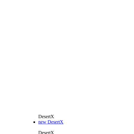
DesertX
new
DesertX
DesertX