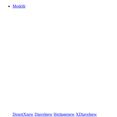
Modelli
DesertX
new
Diavel
new
Heritage
new
XDiavel
new