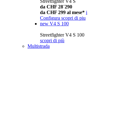
Streetfighter V4 S
da CHF 28´290
da CHF 299 al mese*
i
Configura
scopri di piu
new
V4 S 100
Streetfighter V4 S 100
scopri di più
Multistrada