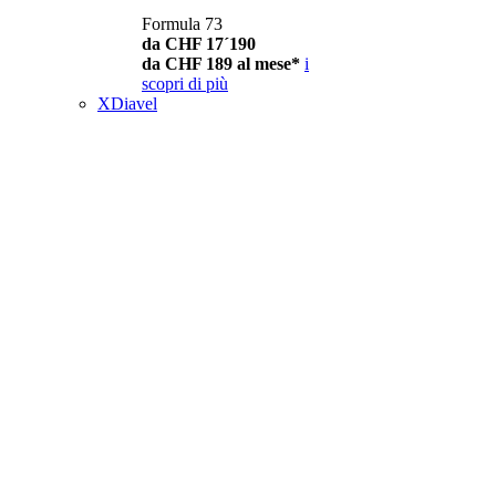
Formula 73
da CHF 17´190
da CHF 189 al mese*
i
scopri di più
XDiavel