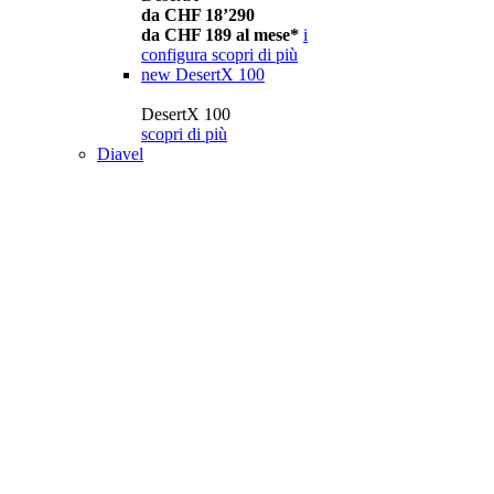
da CHF 18’290
da CHF 189 al mese*
i
configura
scopri di più
new
DesertX 100
DesertX 100
scopri di più
Diavel