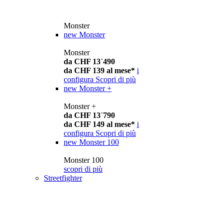
Monster
new
Monster
Monster
da CHF 13´490
da CHF 139 al mese*
i
configura
Scopri di più
new
Monster +
Monster +
da CHF 13´790
da CHF 149 al mese*
i
configura
Scopri di più
new
Monster 100
Monster 100
scopri di più
Streetfighter