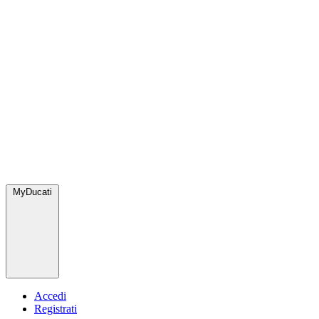
MyDucati
Accedi
Registrati