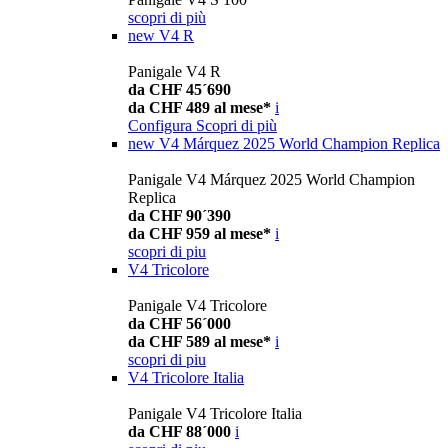
scopri di più
new
V4 R
Panigale V4 R
da CHF 45´690
da CHF 489 al mese*
i
Configura
Scopri di più
new
V4 Márquez 2025 World Champion Replica
Panigale V4 Márquez 2025 World Champion
Replica
da CHF 90´390
da CHF 959 al mese*
i
scopri di piu
V4 Tricolore
Panigale V4 Tricolore
da CHF 56´000
da CHF 589 al mese*
i
scopri di piu
V4 Tricolore Italia
Panigale V4 Tricolore Italia
da CHF 88´000
i