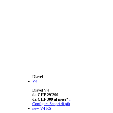
Diavel
V4
Diavel V4
da CHF 29´290
da CHF 309 al mese*
i
Configura
Scopri di più
new
V4 RS