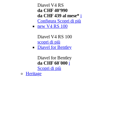
Diavel V4 RS
da CHF 40’990
da CHF 439 al mese*
i
Configura
Scopri di più
new
V4 RS 100
Diavel V4 RS 100
scopri di più
Diavel for Bentley
Diavel for Bentley
da CHF 60´000
i
Scopri di più
Heritage