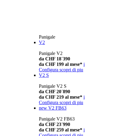
Panigale
V2
Panigale V2
da CHF 18´390
da CHF 199 al mese*
i
Configura
scopri di piu
V2 S
Panigale V2 S
da CHF 20´890
da CHF 219 al mese*
i
Configura
scopri di piu
new
V2 FB63
Panigale V2 FB63
da CHF 23´990
da CHF 259 al mese*
i
Configura
scopri di piu