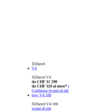
XDiavel
V4
XDiavel V4
da CHF 31´290
da CHF 329 al mese*
i
Configura
Scopri di più
new
V4 100
XDiavel V4 100
scopri di più