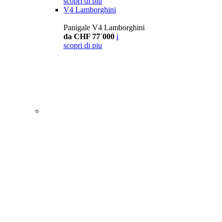
scopri di piu
V4 Lamborghini
Panigale V4 Lamborghini
da CHF 77´000
i
scopri di piu