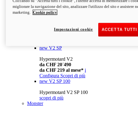
Cliccando su “Accetta tutti i cookie”, l'utente accetta di memorizzare i cook
da CHF 13´990
i
migliorare la navigazione del sito, analizzare l'utilizzo del sito e assistere ne
Configura
Scopri di più
marketing.
Cookie policy
new
V2
Hypermotard V2
Impostazioni cookie
ACCETTA TUTTI
da CHF 15´990
da CHF 169 al mese*
i
Configura
Scopri di più
new
V2 SP
Hypermotard V2
da CHF 20´490
da CHF 219 al mese*
i
Configura
Scopri di più
new
V2 SP 100
Hypermotard V2 SP 100
scopri di più
Monster