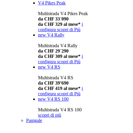
V4 Pikes Peak
Multistrada V4 Pikes Peak
da CHF 33´090
da CHF 329 al mese*
i
configura
scopri di Più
new
V4 Rally
Multistrada V4 Rally
da CHF 29´290
da CHF 309 al mese*
i
configura
scopri di Più
new
V4 RS
Multistrada V4 RS
da CHF 39’690
da CHF 419 al mese*
i
configura
scopri di Più
new
V4 RS 100
Multistrada V4 RS 100
scopri di più
Panigale