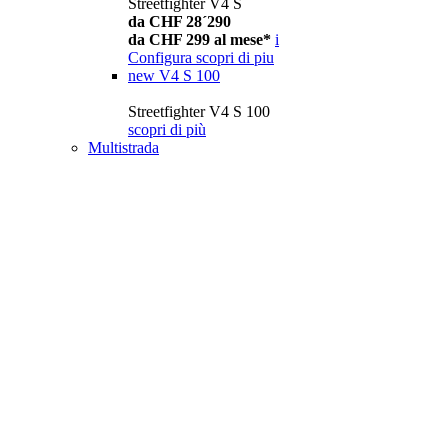
Streetfighter V4 S
da CHF 28´290
da CHF 299 al mese*
i
Configura
scopri di piu
new
V4 S 100
Streetfighter V4 S 100
scopri di più
Multistrada