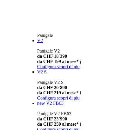
Panigale
V2
Panigale V2
da CHF 18´390
da CHF 199 al mese*
i
Configura
scopri di piu
V2 S
Panigale V2 S
da CHF 20´890
da CHF 219 al mese*
i
Configura
scopri di piu
new
V2 FB63
Panigale V2 FB63
da CHF 23´990
da CHF 259 al mese*
i
Configura
scopri di piu