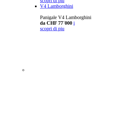
scopri di piu
V4 Lamborghini
Panigale V4 Lamborghini
da CHF 77´000
i
scopri di piu