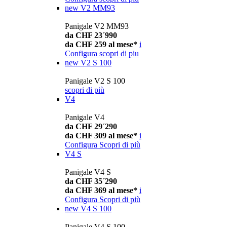
new
V2 MM93
Panigale V2 MM93
da CHF 23´990
da CHF 259 al mese*
i
Configura
scopri di piu
new
V2 S 100
Panigale V2 S 100
scopri di più
V4
Panigale V4
da CHF 29´290
da CHF 309 al mese*
i
Configura
Scopri di più
V4 S
Panigale V4 S
da CHF 35´290
da CHF 369 al mese*
i
Configura
Scopri di più
new
V4 S 100
Panigale V4 S 100