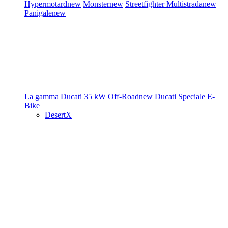
Hypermotard
new
Monster
new
Streetfighter
Multistrada
new
Panigale
new
La gamma Ducati
35 kW
Off-Road
new
Ducati Speciale
E-
Bike
DesertX