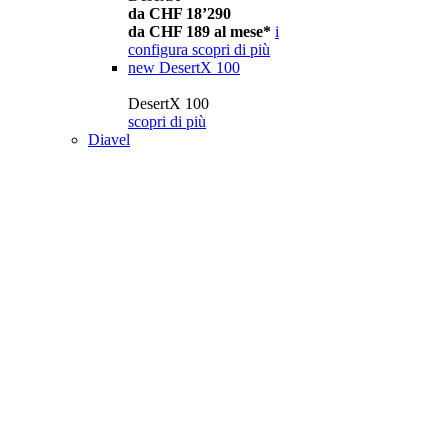
da CHF 18’290
da CHF 189 al mese*
i
configura
scopri di più
new
DesertX 100
DesertX 100
scopri di più
Diavel