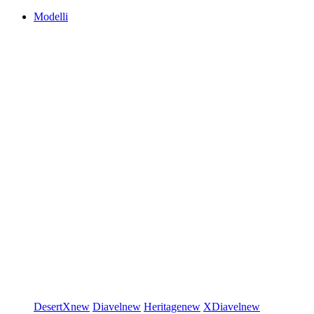
Modelli
DesertX
new
Diavel
new
Heritage
new
XDiavel
new