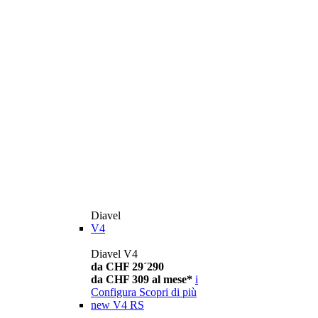
Diavel
V4
Diavel V4
da CHF 29´290
da CHF 309 al mese*
i
Configura
Scopri di più
new
V4 RS