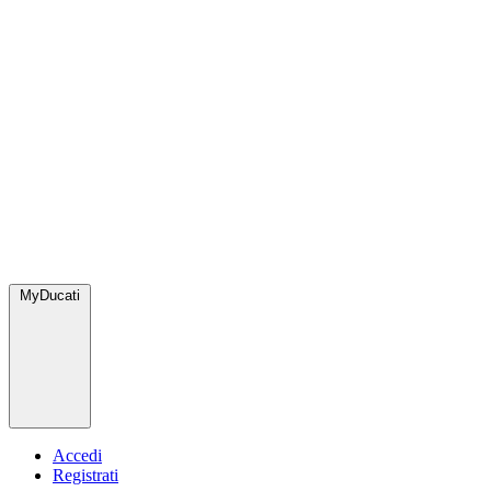
MyDucati
Accedi
Registrati