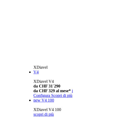
XDiavel
V4
XDiavel V4
da CHF 31´290
da CHF 329 al mese*
i
Configura
Scopri di più
new
V4 100
XDiavel V4 100
scopri di più