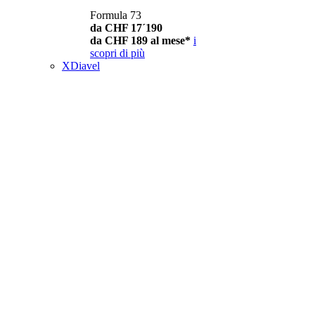
Formula 73
da CHF 17´190
da CHF 189 al mese*
i
scopri di più
XDiavel