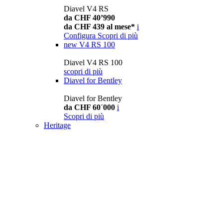
Diavel V4 RS
da CHF 40’990
da CHF 439 al mese*
i
Configura
Scopri di più
new
V4 RS 100
Diavel V4 RS 100
scopri di più
Diavel for Bentley
Diavel for Bentley
da CHF 60´000
i
Scopri di più
Heritage