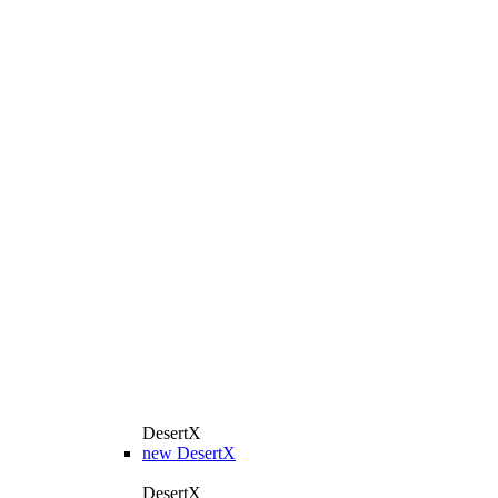
DesertX
new
DesertX
DesertX