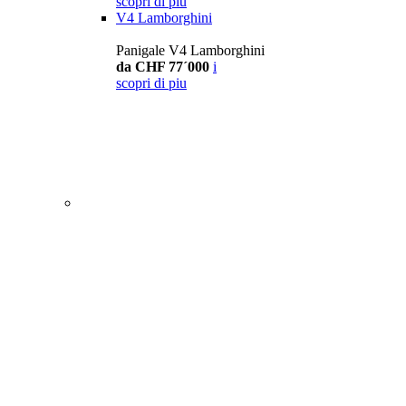
scopri di piu
V4 Lamborghini
Panigale V4 Lamborghini
da CHF 77´000
i
scopri di piu