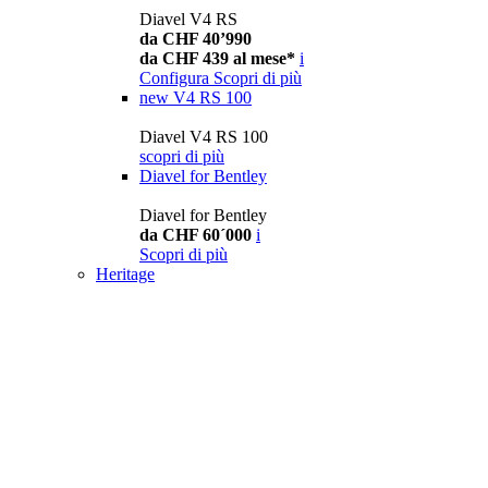
Diavel V4 RS
da CHF 40’990
da CHF 439 al mese*
i
Configura
Scopri di più
new
V4 RS 100
Diavel V4 RS 100
scopri di più
Diavel for Bentley
Diavel for Bentley
da CHF 60´000
i
Scopri di più
Heritage