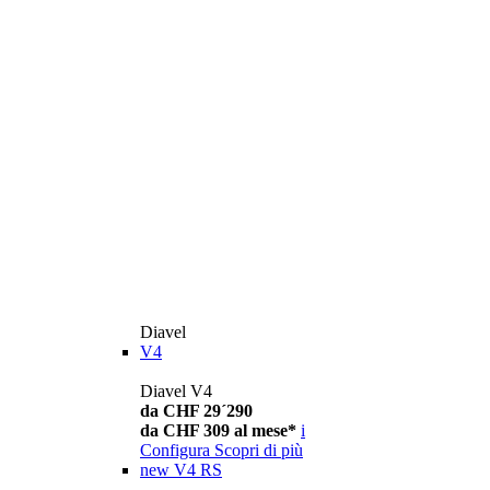
Diavel
V4
Diavel V4
da CHF 29´290
da CHF 309 al mese*
i
Configura
Scopri di più
new
V4 RS