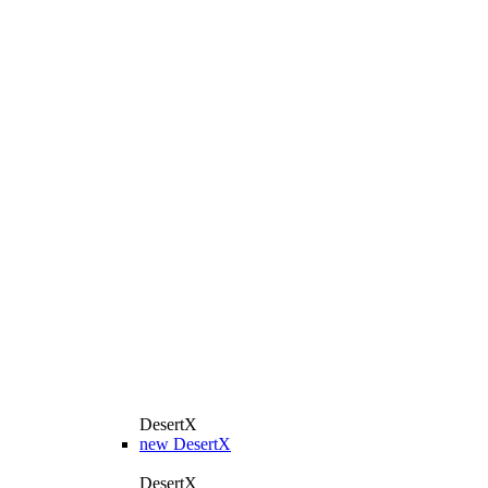
DesertX
new
DesertX
DesertX