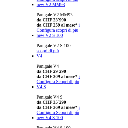
new
V2 MM93
Panigale V2 MM93
da CHF 23´990
da CHF 259 al mese*
i
Configura
scopri di piu
new
V2 S 100
Panigale V2 S 100
scopri di più
V4
Panigale V4
da CHF 29´290
da CHF 309 al mese*
i
Configura
Scopri di più
V4 S
Panigale V4 S
da CHF 35´290
da CHF 369 al mese*
i
Configura
Scopri di più
new
V4 S 100
Panigale V4 S 100