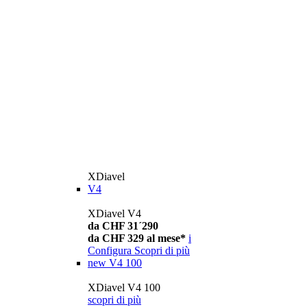
XDiavel
V4
XDiavel V4
da CHF 31´290
da CHF 329 al mese*
i
Configura
Scopri di più
new
V4 100
XDiavel V4 100
scopri di più