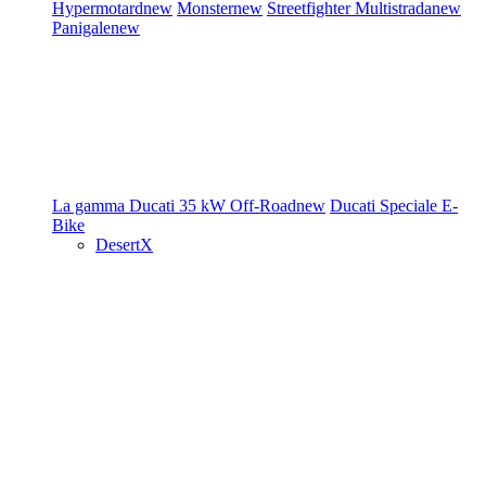
Hypermotard
new
Monster
new
Streetfighter
Multistrada
new
Panigale
new
La gamma Ducati
35 kW
Off-Road
new
Ducati Speciale
E-
Bike
DesertX