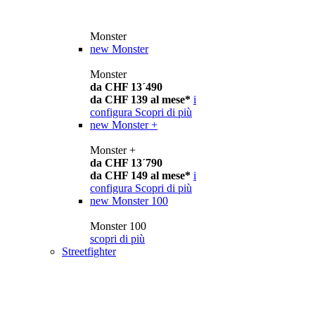
Monster
new
Monster
Monster
da CHF 13´490
da CHF 139 al mese*
i
configura
Scopri di più
new
Monster +
Monster +
da CHF 13´790
da CHF 149 al mese*
i
configura
Scopri di più
new
Monster 100
Monster 100
scopri di più
Streetfighter