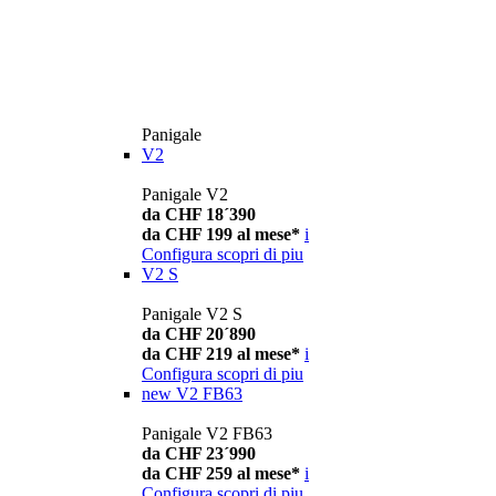
Panigale
V2
Panigale V2
da CHF 18´390
da CHF 199 al mese*
i
Configura
scopri di piu
V2 S
Panigale V2 S
da CHF 20´890
da CHF 219 al mese*
i
Configura
scopri di piu
new
V2 FB63
Panigale V2 FB63
da CHF 23´990
da CHF 259 al mese*
i
Configura
scopri di piu