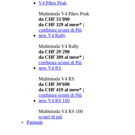
V4 Pikes Peak
Multistrada V4 Pikes Peak
da CHF 33´090
da CHF 329 al mese*
i
configura
scopri di Più
new
V4 Rally
Multistrada V4 Rally
da CHF 29´290
da CHF 309 al mese*
i
configura
scopri di Più
new
V4 RS
Multistrada V4 RS
da CHF 39’690
da CHF 419 al mese*
i
configura
scopri di Più
new
V4 RS 100
Multistrada V4 RS 100
scopri di più
Panigale