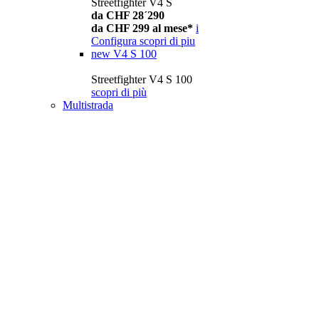
Streetfighter V4 S
da CHF 28´290
da CHF 299 al mese*
i
Configura
scopri di piu
new
V4 S 100
Streetfighter V4 S 100
scopri di più
Multistrada