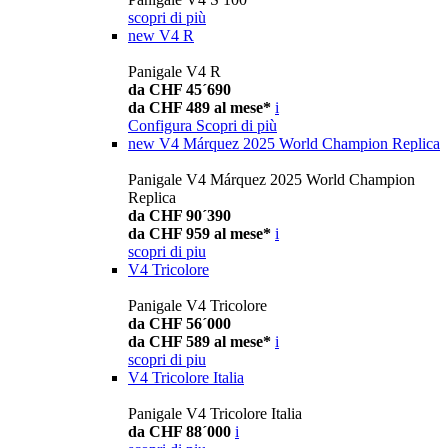
scopri di più
new
V4 R
Panigale V4 R
da CHF 45´690
da CHF 489 al mese*
i
Configura
Scopri di più
new
V4 Márquez 2025 World Champion Replica
Panigale V4 Márquez 2025 World Champion
Replica
da CHF 90´390
da CHF 959 al mese*
i
scopri di piu
V4 Tricolore
Panigale V4 Tricolore
da CHF 56´000
da CHF 589 al mese*
i
scopri di piu
V4 Tricolore Italia
Panigale V4 Tricolore Italia
da CHF 88´000
i