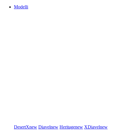
Modelli
DesertX
new
Diavel
new
Heritage
new
XDiavel
new