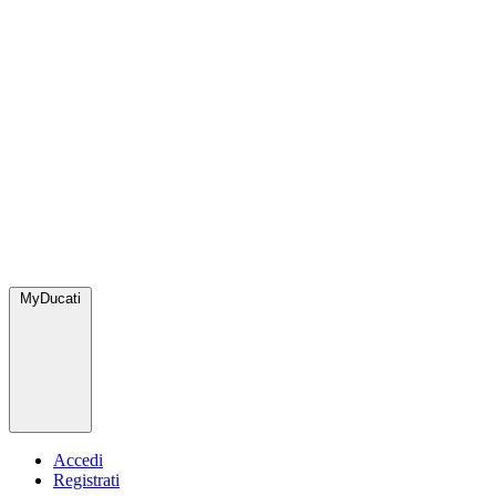
MyDucati
Accedi
Registrati