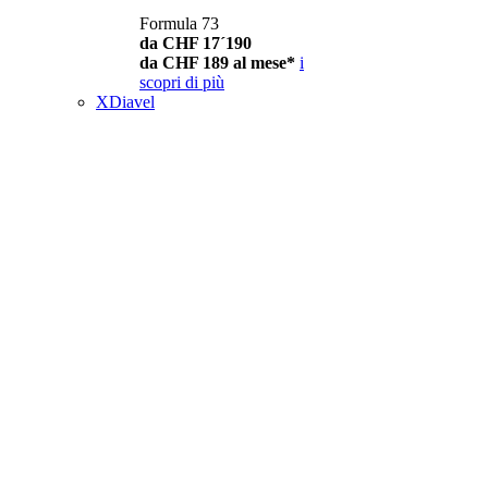
Formula 73
da CHF 17´190
da CHF 189 al mese*
i
scopri di più
XDiavel