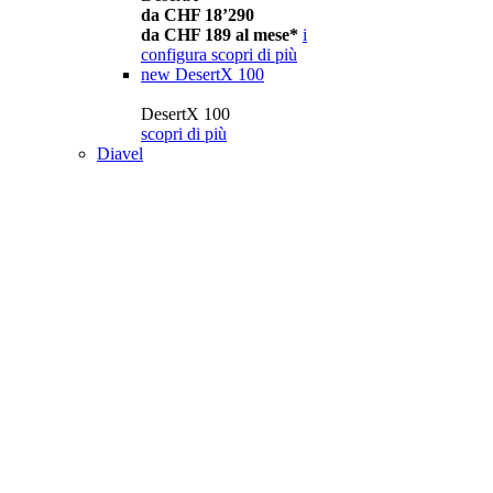
da CHF 18’290
da CHF 189 al mese*
i
configura
scopri di più
new
DesertX 100
DesertX 100
scopri di più
Diavel