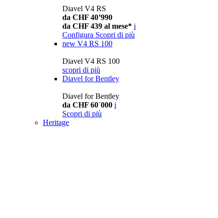
Diavel V4 RS
da CHF 40’990
da CHF 439 al mese*
i
Configura
Scopri di più
new
V4 RS 100
Diavel V4 RS 100
scopri di più
Diavel for Bentley
Diavel for Bentley
da CHF 60´000
i
Scopri di più
Heritage