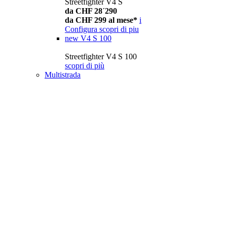
Streetfighter V4 S
da CHF 28´290
da CHF 299 al mese*
i
Configura
scopri di piu
new
V4 S 100
Streetfighter V4 S 100
scopri di più
Multistrada