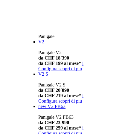
Panigale
V2
Panigale V2
da CHF 18´390
da CHF 199 al mese*
i
Configura
scopri di piu
V2 S
Panigale V2 S
da CHF 20´890
da CHF 219 al mese*
i
Configura
scopri di piu
new
V2 FB63
Panigale V2 FB63
da CHF 23´990
da CHF 259 al mese*
i
Configura
scopri di piu