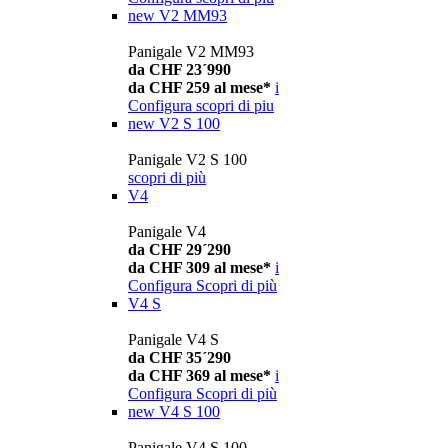
new
V2 MM93
Panigale V2 MM93
da CHF 23´990
da CHF 259 al mese*
i
Configura
scopri di piu
new
V2 S 100
Panigale V2 S 100
scopri di più
V4
Panigale V4
da CHF 29´290
da CHF 309 al mese*
i
Configura
Scopri di più
V4 S
Panigale V4 S
da CHF 35´290
da CHF 369 al mese*
i
Configura
Scopri di più
new
V4 S 100
Panigale V4 S 100