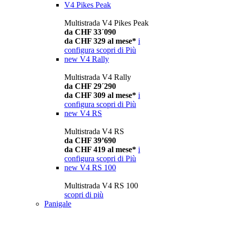
V4 Pikes Peak
Multistrada V4 Pikes Peak
da CHF 33´090
da CHF 329 al mese*
i
configura
scopri di Più
new
V4 Rally
Multistrada V4 Rally
da CHF 29´290
da CHF 309 al mese*
i
configura
scopri di Più
new
V4 RS
Multistrada V4 RS
da CHF 39’690
da CHF 419 al mese*
i
configura
scopri di Più
new
V4 RS 100
Multistrada V4 RS 100
scopri di più
Panigale