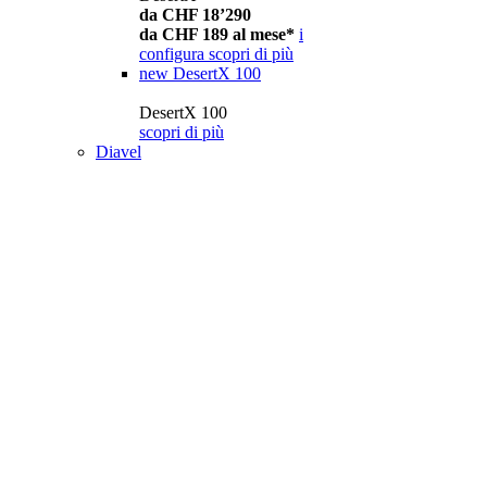
da CHF 18’290
da CHF 189 al mese*
i
configura
scopri di più
new
DesertX 100
DesertX 100
scopri di più
Diavel