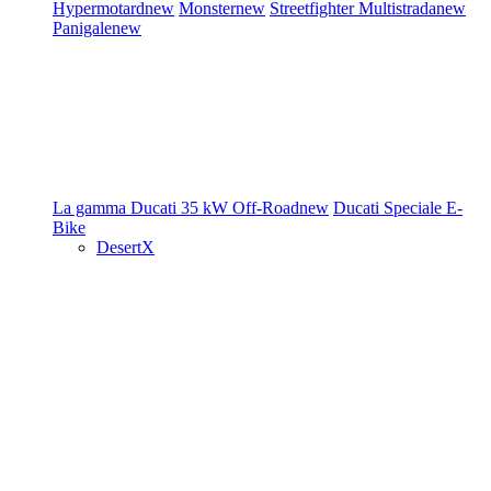
Hypermotard
new
Monster
new
Streetfighter
Multistrada
new
Panigale
new
La gamma Ducati
35 kW
Off-Road
new
Ducati Speciale
E-
Bike
DesertX