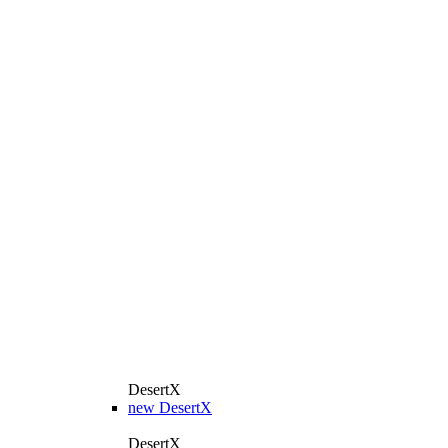
DesertX
new
DesertX
DesertX