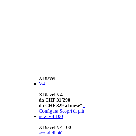
XDiavel
V4
XDiavel V4
da CHF 31´290
da CHF 329 al mese*
i
Configura
Scopri di più
new
V4 100
XDiavel V4 100
scopri di più