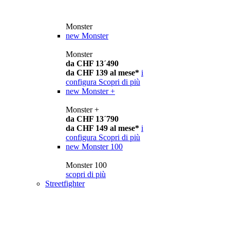
Monster
new
Monster
Monster
da CHF 13´490
da CHF 139 al mese*
i
configura
Scopri di più
new
Monster +
Monster +
da CHF 13´790
da CHF 149 al mese*
i
configura
Scopri di più
new
Monster 100
Monster 100
scopri di più
Streetfighter