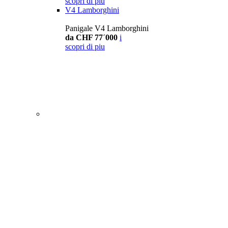
scopri di piu
V4 Lamborghini
Panigale V4 Lamborghini
da CHF 77´000
i
scopri di piu