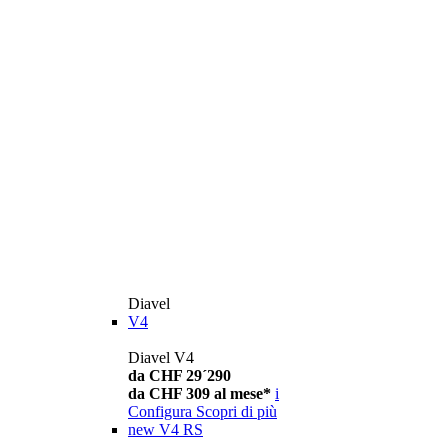
Diavel
V4
Diavel V4
da CHF 29´290
da CHF 309 al mese*
i
Configura
Scopri di più
new
V4 RS