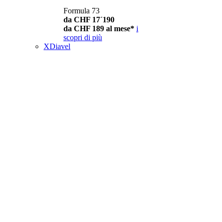
Formula 73
da CHF 17´190
da CHF 189 al mese*
i
scopri di più
XDiavel