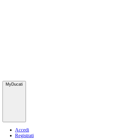
MyDucati
Accedi
Registrati