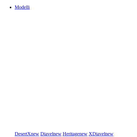
Modelli
DesertX
new
Diavel
new
Heritage
new
XDiavel
new