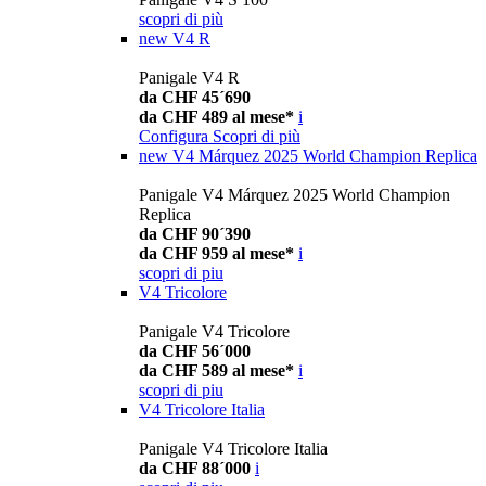
scopri di più
new
V4 R
Panigale V4 R
da CHF 45´690
da CHF 489 al mese*
i
Configura
Scopri di più
new
V4 Márquez 2025 World Champion Replica
Panigale V4 Márquez 2025 World Champion
Replica
da CHF 90´390
da CHF 959 al mese*
i
scopri di piu
V4 Tricolore
Panigale V4 Tricolore
da CHF 56´000
da CHF 589 al mese*
i
scopri di piu
V4 Tricolore Italia
Panigale V4 Tricolore Italia
da CHF 88´000
i