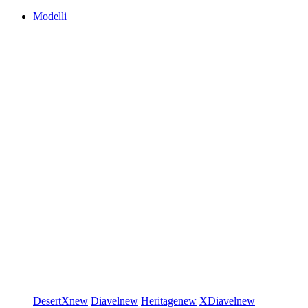
Modelli
DesertX
new
Diavel
new
Heritage
new
XDiavel
new