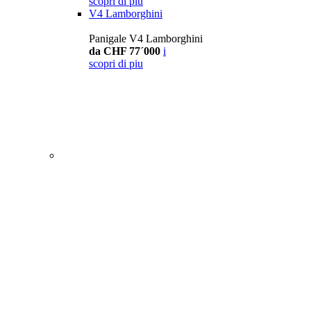
scopri di piu
V4 Lamborghini
Panigale V4 Lamborghini
da CHF 77´000
i
scopri di piu