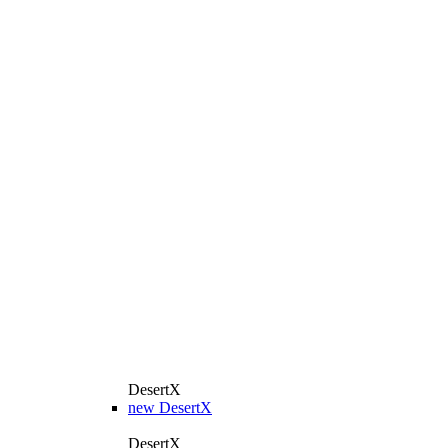
DesertX
new
DesertX
DesertX