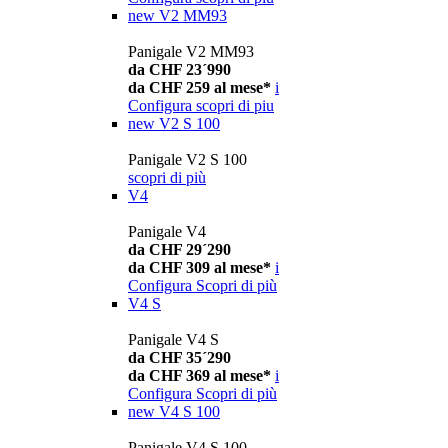
new
V2 MM93
Panigale V2 MM93
da CHF 23´990
da CHF 259 al mese*
i
Configura
scopri di piu
new
V2 S 100
Panigale V2 S 100
scopri di più
V4
Panigale V4
da CHF 29´290
da CHF 309 al mese*
i
Configura
Scopri di più
V4 S
Panigale V4 S
da CHF 35´290
da CHF 369 al mese*
i
Configura
Scopri di più
new
V4 S 100
Panigale V4 S 100