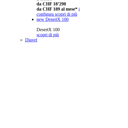
da CHF 18’290
da CHF 189 al mese*
i
configura
scopri di più
new
DesertX 100
DesertX 100
scopri di più
Diavel