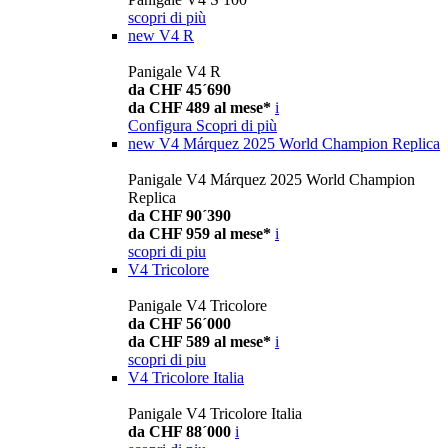
scopri di più
new
V4 R
Panigale V4 R
da CHF 45´690
da CHF 489 al mese*
i
Configura
Scopri di più
new
V4 Márquez 2025 World Champion Replica
Panigale V4 Márquez 2025 World Champion
Replica
da CHF 90´390
da CHF 959 al mese*
i
scopri di piu
V4 Tricolore
Panigale V4 Tricolore
da CHF 56´000
da CHF 589 al mese*
i
scopri di piu
V4 Tricolore Italia
Panigale V4 Tricolore Italia
da CHF 88´000
i