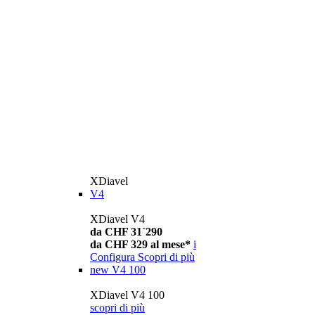
XDiavel
V4
XDiavel V4
da CHF 31´290
da CHF 329 al mese*
i
Configura
Scopri di più
new
V4 100
XDiavel V4 100
scopri di più