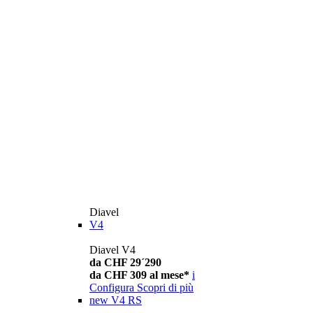
Diavel
V4
Diavel V4
da CHF 29´290
da CHF 309 al mese*
i
Configura
Scopri di più
new
V4 RS