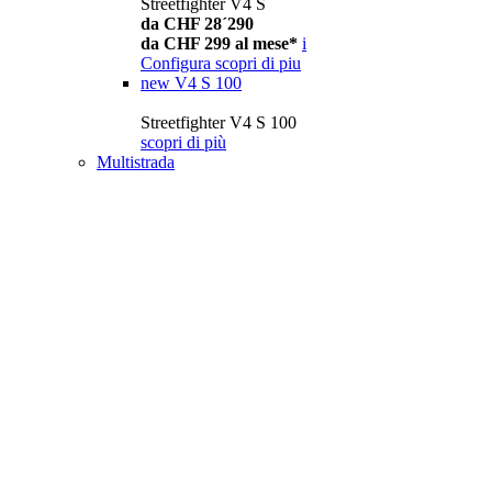
Streetfighter V4 S
da CHF 28´290
da CHF 299 al mese*
i
Configura
scopri di piu
new
V4 S 100
Streetfighter V4 S 100
scopri di più
Multistrada