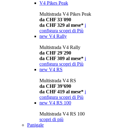
V4 Pikes Peak
Multistrada V4 Pikes Peak
da CHF 33´090
da CHF 329 al mese*
i
configura
scopri di Più
new
V4 Rally
Multistrada V4 Rally
da CHF 29´290
da CHF 309 al mese*
i
configura
scopri di Più
new
V4 RS
Multistrada V4 RS
da CHF 39’690
da CHF 419 al mese*
i
configura
scopri di Più
new
V4 RS 100
Multistrada V4 RS 100
scopri di più
Panigale