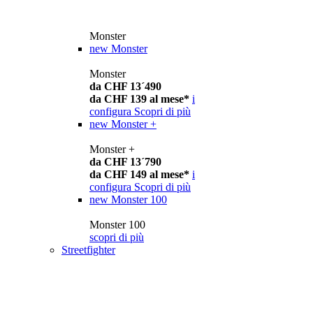
Monster
new
Monster
Monster
da CHF 13´490
da CHF 139 al mese*
i
configura
Scopri di più
new
Monster +
Monster +
da CHF 13´790
da CHF 149 al mese*
i
configura
Scopri di più
new
Monster 100
Monster 100
scopri di più
Streetfighter