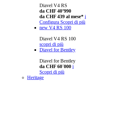
Diavel V4 RS
da CHF 40’990
da CHF 439 al mese*
i
Configura
Scopri di più
new
V4 RS 100
Diavel V4 RS 100
scopri di più
Diavel for Bentley
Diavel for Bentley
da CHF 60´000
i
Scopri di più
Heritage