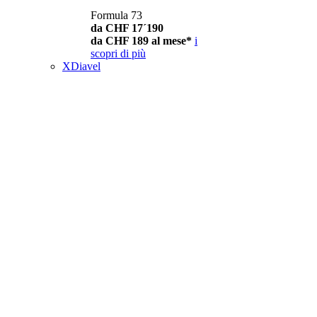
Formula 73
da CHF 17´190
da CHF 189 al mese*
i
scopri di più
XDiavel