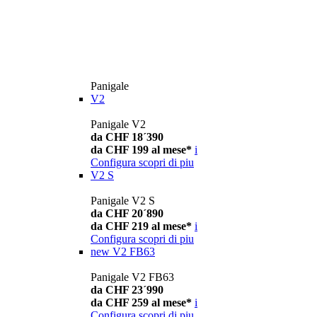
Panigale
V2
Panigale V2
da CHF 18´390
da CHF 199 al mese*
i
Configura
scopri di piu
V2 S
Panigale V2 S
da CHF 20´890
da CHF 219 al mese*
i
Configura
scopri di piu
new
V2 FB63
Panigale V2 FB63
da CHF 23´990
da CHF 259 al mese*
i
Configura
scopri di piu