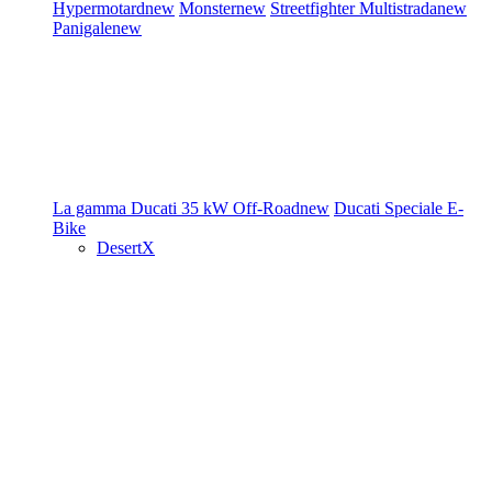
Hypermotard
new
Monster
new
Streetfighter
Multistrada
new
Panigale
new
La gamma Ducati
35 kW
Off-Road
new
Ducati Speciale
E-
Bike
DesertX