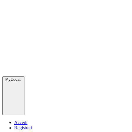
MyDucati
Accedi
Registrati