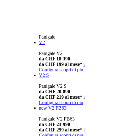
Panigale
V2
Panigale V2
da CHF 18´390
da CHF 199 al mese*
i
Configura
scopri di piu
V2 S
Panigale V2 S
da CHF 20´890
da CHF 219 al mese*
i
Configura
scopri di piu
new
V2 FB63
Panigale V2 FB63
da CHF 23´990
da CHF 259 al mese*
i
Configura
scopri di piu