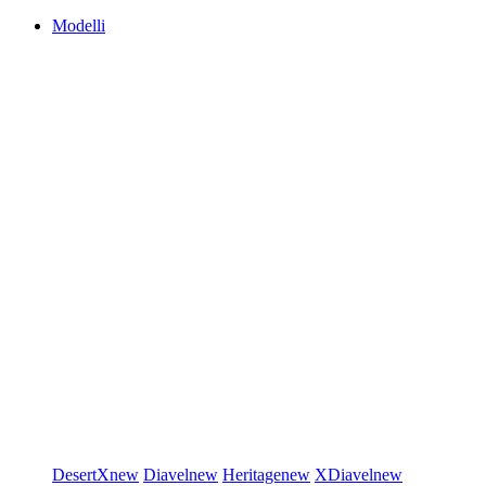
Modelli
DesertX
new
Diavel
new
Heritage
new
XDiavel
new