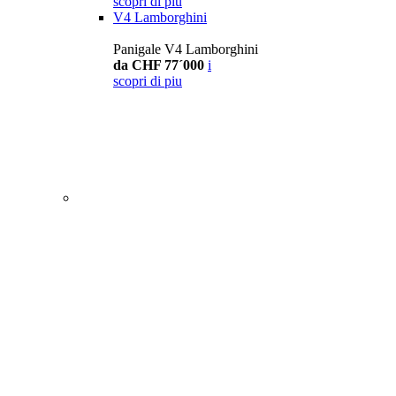
scopri di piu
V4 Lamborghini
Panigale V4 Lamborghini
da CHF 77´000
i
scopri di piu