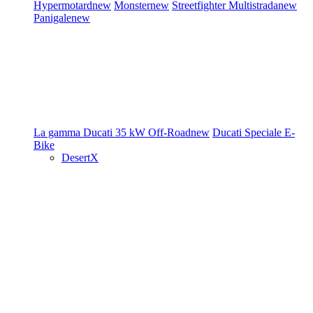
Hypermotard
new
Monster
new
Streetfighter
Multistrada
new
Panigale
new
La gamma Ducati
35 kW
Off-Road
new
Ducati Speciale
E-
Bike
DesertX