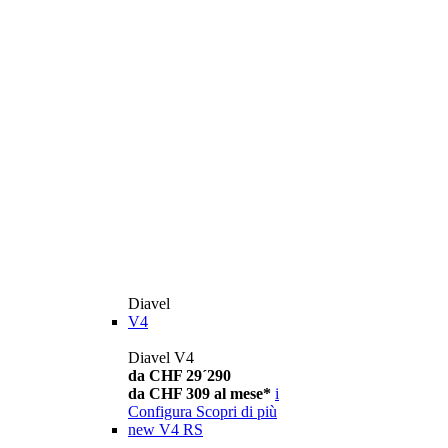
Diavel
V4
Diavel V4
da CHF 29´290
da CHF 309 al mese*
i
Configura
Scopri di più
new
V4 RS