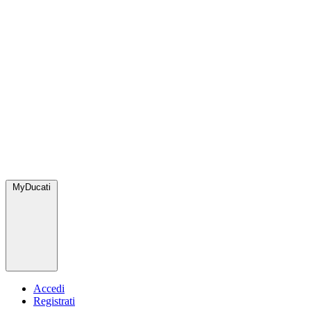
MyDucati
Accedi
Registrati