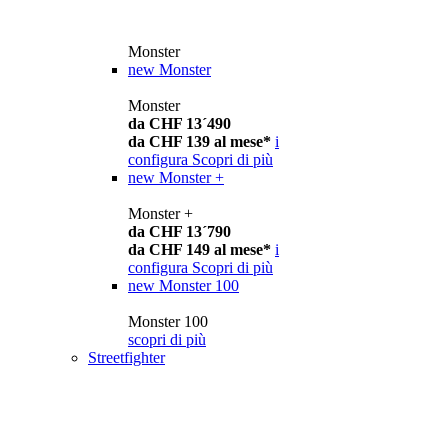
Monster
new
Monster
Monster
da CHF 13´490
da CHF 139 al mese*
i
configura
Scopri di più
new
Monster +
Monster +
da CHF 13´790
da CHF 149 al mese*
i
configura
Scopri di più
new
Monster 100
Monster 100
scopri di più
Streetfighter