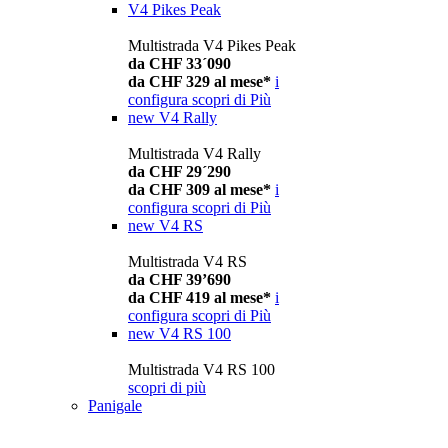
V4 Pikes Peak
Multistrada V4 Pikes Peak
da CHF 33´090
da CHF 329 al mese*
i
configura
scopri di Più
new
V4 Rally
Multistrada V4 Rally
da CHF 29´290
da CHF 309 al mese*
i
configura
scopri di Più
new
V4 RS
Multistrada V4 RS
da CHF 39’690
da CHF 419 al mese*
i
configura
scopri di Più
new
V4 RS 100
Multistrada V4 RS 100
scopri di più
Panigale