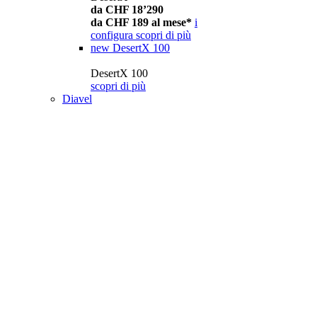
da CHF 18’290
da CHF 189 al mese*
i
configura
scopri di più
new
DesertX 100
DesertX 100
scopri di più
Diavel