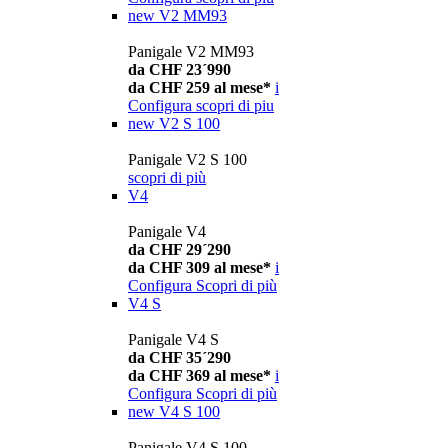
new
V2 MM93
Panigale V2 MM93
da CHF 23´990
da CHF 259 al mese*
i
Configura
scopri di piu
new
V2 S 100
Panigale V2 S 100
scopri di più
V4
Panigale V4
da CHF 29´290
da CHF 309 al mese*
i
Configura
Scopri di più
V4 S
Panigale V4 S
da CHF 35´290
da CHF 369 al mese*
i
Configura
Scopri di più
new
V4 S 100
Panigale V4 S 100