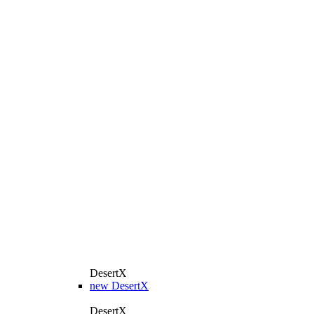
DesertX
new
DesertX
DesertX