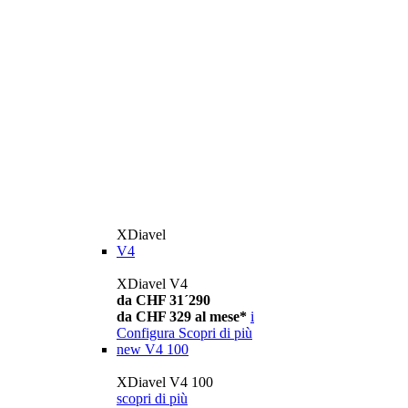
XDiavel
V4
XDiavel V4
da CHF 31´290
da CHF 329 al mese*
i
Configura
Scopri di più
new
V4 100
XDiavel V4 100
scopri di più