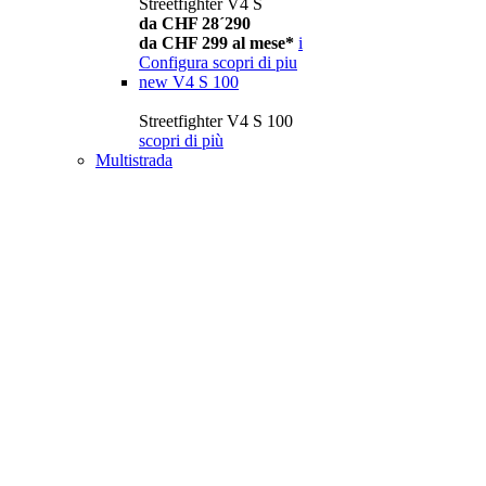
Streetfighter V4 S
da CHF 28´290
da CHF 299 al mese*
i
Configura
scopri di piu
new
V4 S 100
Streetfighter V4 S 100
scopri di più
Multistrada