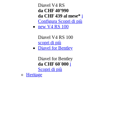
Diavel V4 RS
da CHF 40’990
da CHF 439 al mese*
i
Configura
Scopri di più
new
V4 RS 100
Diavel V4 RS 100
scopri di più
Diavel for Bentley
Diavel for Bentley
da CHF 60´000
i
Scopri di più
Heritage