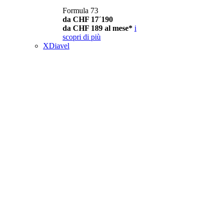
Formula 73
da CHF 17´190
da CHF 189 al mese*
i
scopri di più
XDiavel