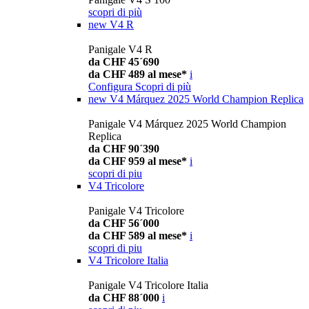
scopri di più
new
V4 R
Panigale V4 R
da CHF 45´690
da CHF 489 al mese*
i
Configura
Scopri di più
new
V4 Márquez 2025 World Champion Replica
Panigale V4 Márquez 2025 World Champion
Replica
da CHF 90´390
da CHF 959 al mese*
i
scopri di piu
V4 Tricolore
Panigale V4 Tricolore
da CHF 56´000
da CHF 589 al mese*
i
scopri di piu
V4 Tricolore Italia
Panigale V4 Tricolore Italia
da CHF 88´000
i