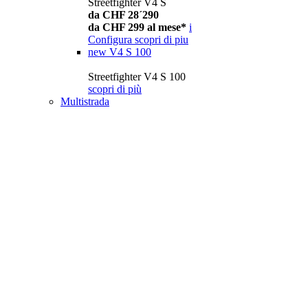
Streetfighter V4 S
da CHF 28´290
da CHF 299 al mese*
i
Configura
scopri di piu
new
V4 S 100
Streetfighter V4 S 100
scopri di più
Multistrada