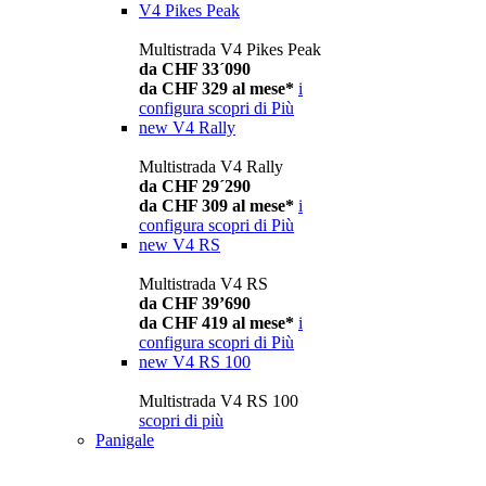
V4 Pikes Peak
Multistrada V4 Pikes Peak
da CHF 33´090
da CHF 329 al mese*
i
configura
scopri di Più
new
V4 Rally
Multistrada V4 Rally
da CHF 29´290
da CHF 309 al mese*
i
configura
scopri di Più
new
V4 RS
Multistrada V4 RS
da CHF 39’690
da CHF 419 al mese*
i
configura
scopri di Più
new
V4 RS 100
Multistrada V4 RS 100
scopri di più
Panigale