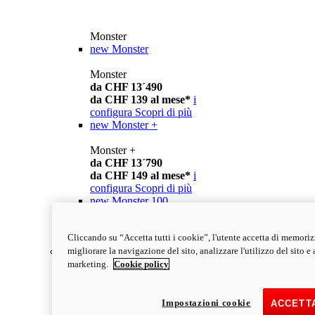
Monster
new
Monster
Monster
da CHF 13´490
da CHF 139 al mese*
i
configura
Scopri di più
new
Monster +
Monster +
da CHF 13´790
da CHF 149 al mese*
i
configura
Scopri di più
new
Monster 100
Monster 100
Cliccando su “Accetta tutti i cookie”, l'utente accetta di memoriz
scopri di più
migliorare la navigazione del sito, analizzare l'utilizzo del sito e a
Streetfighter
marketing.
Cookie policy
Impostazioni cookie
ACCETTA