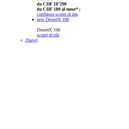
da CHF 18’290
da CHF 189 al mese*
i
configura
scopri di più
new
DesertX 100
DesertX 100
scopri di più
Diavel