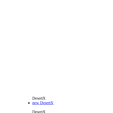
DesertX
new
DesertX
DesertX