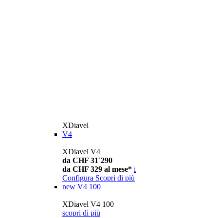
XDiavel
V4
XDiavel V4
da CHF 31´290
da CHF 329 al mese*
i
Configura
Scopri di più
new
V4 100
XDiavel V4 100
scopri di più