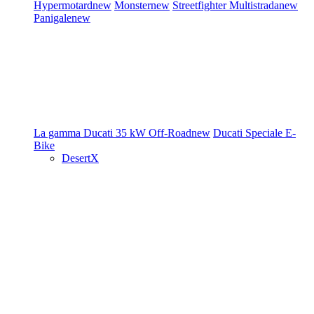
Hypermotard
new
Monster
new
Streetfighter
Multistrada
new
Panigale
new
La gamma Ducati
35 kW
Off-Road
new
Ducati Speciale
E-
Bike
DesertX