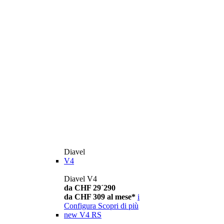
Diavel
V4
Diavel V4
da CHF 29´290
da CHF 309 al mese*
i
Configura
Scopri di più
new
V4 RS