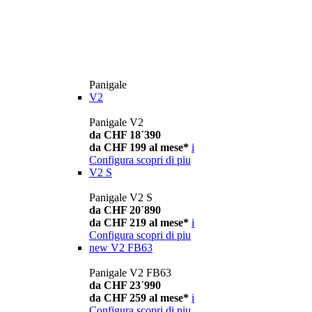
Panigale
V2
Panigale V2
da CHF 18´390
da CHF 199 al mese*
i
Configura
scopri di piu
V2 S
Panigale V2 S
da CHF 20´890
da CHF 219 al mese*
i
Configura
scopri di piu
new
V2 FB63
Panigale V2 FB63
da CHF 23´990
da CHF 259 al mese*
i
Configura
scopri di piu