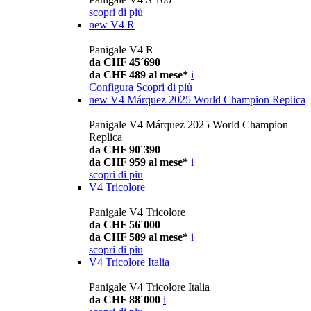
scopri di più
new
V4 R
Panigale V4 R
da CHF 45´690
da CHF 489 al mese*
i
Configura
Scopri di più
new
V4 Márquez 2025 World Champion Replica
Panigale V4 Márquez 2025 World Champion
Replica
da CHF 90´390
da CHF 959 al mese*
i
scopri di piu
V4 Tricolore
Panigale V4 Tricolore
da CHF 56´000
da CHF 589 al mese*
i
scopri di piu
V4 Tricolore Italia
Panigale V4 Tricolore Italia
da CHF 88´000
i