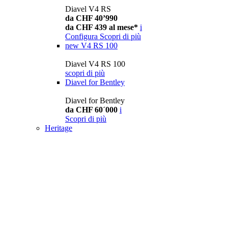
Diavel V4 RS
da CHF 40’990
da CHF 439 al mese*
i
Configura
Scopri di più
new
V4 RS 100
Diavel V4 RS 100
scopri di più
Diavel for Bentley
Diavel for Bentley
da CHF 60´000
i
Scopri di più
Heritage