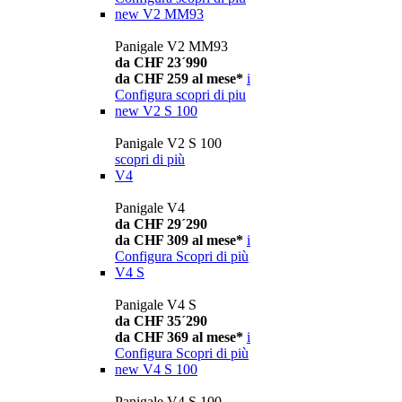
new
V2 MM93
Panigale V2 MM93
da CHF 23´990
da CHF 259 al mese*
i
Configura
scopri di piu
new
V2 S 100
Panigale V2 S 100
scopri di più
V4
Panigale V4
da CHF 29´290
da CHF 309 al mese*
i
Configura
Scopri di più
V4 S
Panigale V4 S
da CHF 35´290
da CHF 369 al mese*
i
Configura
Scopri di più
new
V4 S 100
Panigale V4 S 100