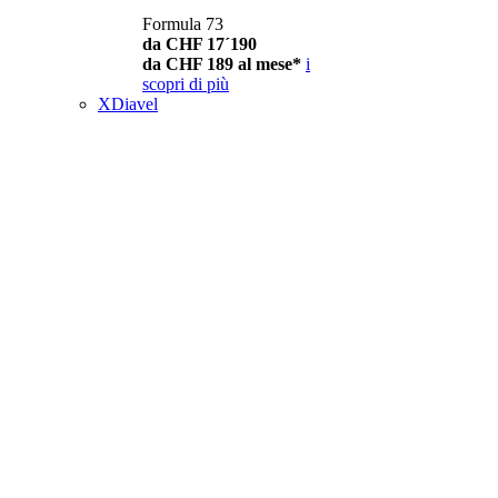
Formula 73
da CHF 17´190
da CHF 189 al mese*
i
scopri di più
XDiavel