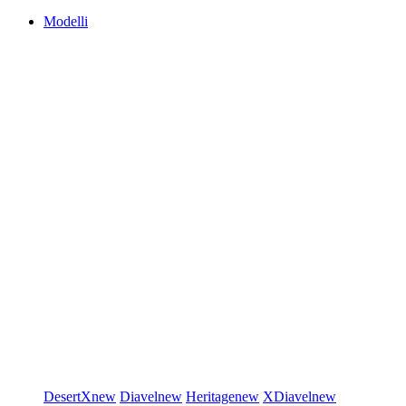
Modelli
DesertX
new
Diavel
new
Heritage
new
XDiavel
new