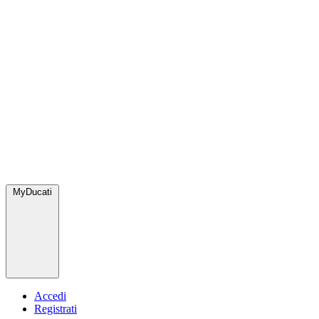
MyDucati
Accedi
Registrati