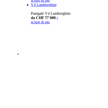
scopri di piu
V4 Lamborghini
Panigale V4 Lamborghini
da CHF 77´000
i
scopri di piu