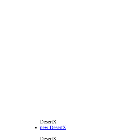
DesertX
new
DesertX
DesertX