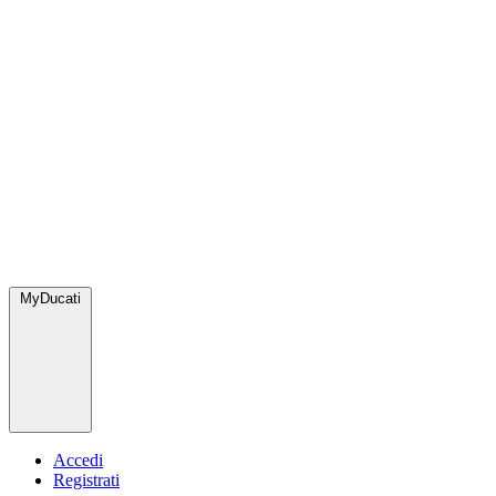
MyDucati
Accedi
Registrati