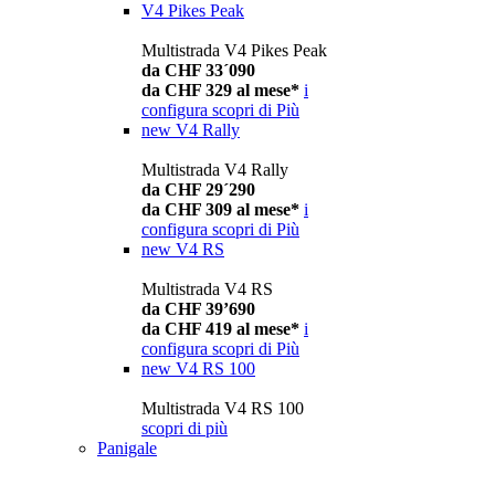
V4 Pikes Peak
Multistrada V4 Pikes Peak
da CHF 33´090
da CHF 329 al mese*
i
configura
scopri di Più
new
V4 Rally
Multistrada V4 Rally
da CHF 29´290
da CHF 309 al mese*
i
configura
scopri di Più
new
V4 RS
Multistrada V4 RS
da CHF 39’690
da CHF 419 al mese*
i
configura
scopri di Più
new
V4 RS 100
Multistrada V4 RS 100
scopri di più
Panigale