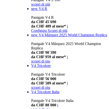
scopri di più
new
V4 R
Panigale V4 R
da CHF 45´690
da CHF 489 al mese*
i
Configura
Scopri di più
new
V4 Márquez 2025 World Champion Replica
Panigale V4 Márquez 2025 World Champion
Replica
da CHF 90´390
da CHF 959 al mese*
i
scopri di piu
V4 Tricolore
Panigale V4 Tricolore
da CHF 56´000
da CHF 589 al mese*
i
scopri di piu
V4 Tricolore Italia
Panigale V4 Tricolore Italia
da CHF 88´000
i