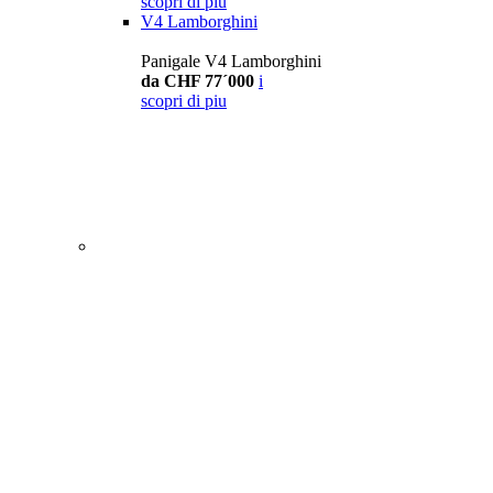
scopri di piu
V4 Lamborghini
Panigale V4 Lamborghini
da CHF 77´000
i
scopri di piu