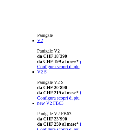
Panigale
V2
Panigale V2
da CHF 18´390
da CHF 199 al mese*
i
Configura
scopri di piu
V2 S
Panigale V2 S
da CHF 20´890
da CHF 219 al mese*
i
Configura
scopri di piu
new
V2 FB63
Panigale V2 FB63
da CHF 23´990
da CHF 259 al mese*
i
Configura
scopri di piu