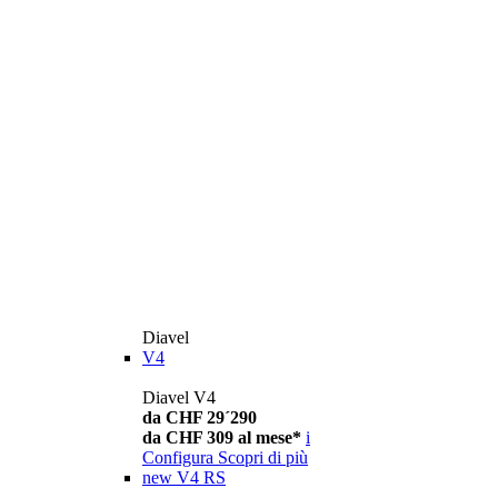
Diavel
V4
Diavel V4
da CHF 29´290
da CHF 309 al mese*
i
Configura
Scopri di più
new
V4 RS