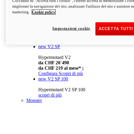
Cliccando su “Accetta tutti i cookie”, l'utente accetta di memorizzare i cook
da CHF 13´990
i
migliorare la navigazione del sito, analizzare l'utilizzo del sito e assistere ne
Configura
Scopri di più
marketing.
Cookie policy
new
V2
Hypermotard V2
Impostazioni cookie
ACCETTA TUTTI
da CHF 15´990
da CHF 169 al mese*
i
Configura
Scopri di più
new
V2 SP
Hypermotard V2
da CHF 20´490
da CHF 219 al mese*
i
Configura
Scopri di più
new
V2 SP 100
Hypermotard V2 SP 100
scopri di più
Monster