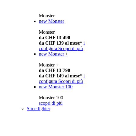
Monster
new
Monster
Monster
da CHF 13´490
da CHF 139 al mese*
i
configura
Scopri di più
new
Monster +
Monster +
da CHF 13´790
da CHF 149 al mese*
i
configura
Scopri di più
new
Monster 100
Monster 100
scopri di più
Streetfighter