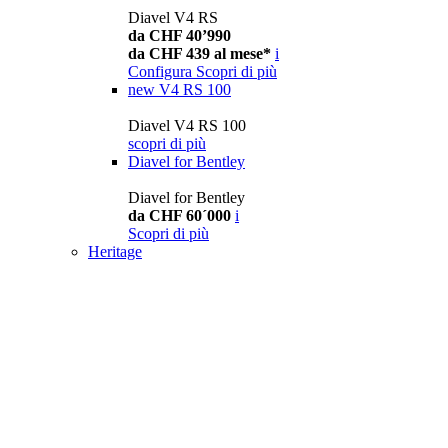
Diavel V4 RS
da CHF 40’990
da CHF 439 al mese*
i
Configura
Scopri di più
new
V4 RS 100
Diavel V4 RS 100
scopri di più
Diavel for Bentley
Diavel for Bentley
da CHF 60´000
i
Scopri di più
Heritage