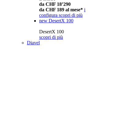
da CHF 18’290
da CHF 189 al mese*
i
configura
scopri di più
new
DesertX 100
DesertX 100
scopri di più
Diavel