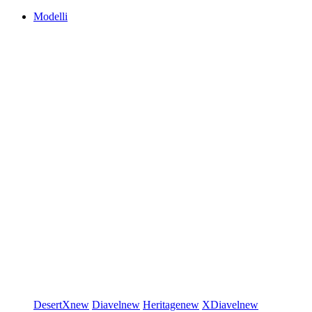
Modelli
DesertX
new
Diavel
new
Heritage
new
XDiavel
new