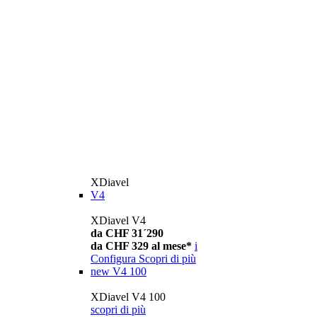
XDiavel
V4
XDiavel V4
da CHF 31´290
da CHF 329 al mese*
i
Configura
Scopri di più
new
V4 100
XDiavel V4 100
scopri di più