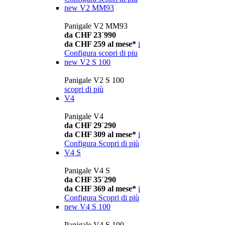
new
V2 MM93
Panigale V2 MM93
da CHF 23´990
da CHF 259 al mese*
i
Configura
scopri di piu
new
V2 S 100
Panigale V2 S 100
scopri di più
V4
Panigale V4
da CHF 29´290
da CHF 309 al mese*
i
Configura
Scopri di più
V4 S
Panigale V4 S
da CHF 35´290
da CHF 369 al mese*
i
Configura
Scopri di più
new
V4 S 100
Panigale V4 S 100