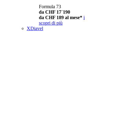
Formula 73
da CHF 17´190
da CHF 189 al mese*
i
scopri di più
XDiavel