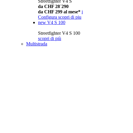
Streetfighter V4 S
da CHF 28´290
da CHF 299 al mese*
i
Configura
scopri di piu
new
V4 S 100
Streetfighter V4 S 100
scopri di più
Multistrada