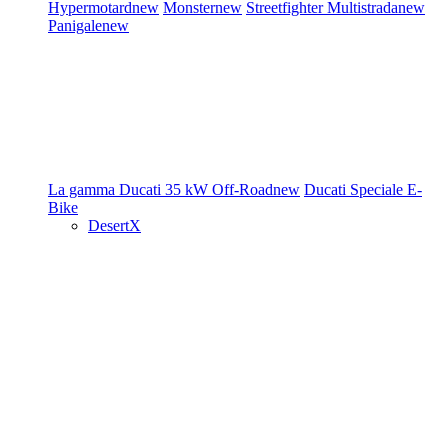
Hypermotard
new
Monster
new
Streetfighter
Multistrada
new
Panigale
new
La gamma Ducati
35 kW
Off-Road
new
Ducati Speciale
E-
Bike
DesertX