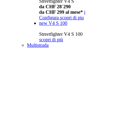
Streetfighter V4 S
da CHF 28´290
da CHF 299 al mese*
i
Configura
scopri di piu
new
V4 S 100
Streetfighter V4 S 100
scopri di più
Multistrada