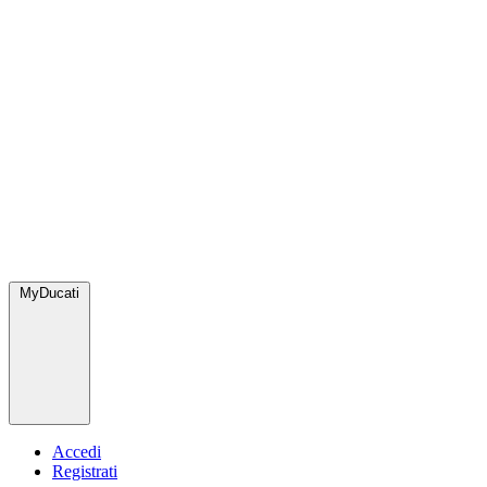
MyDucati
Accedi
Registrati