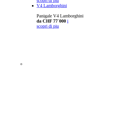
scopri di piu
V4 Lamborghini
Panigale V4 Lamborghini
da CHF 77´000
i
scopri di piu