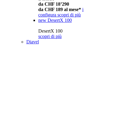
da CHF 18’290
da CHF 189 al mese*
i
configura
scopri di più
new
DesertX 100
DesertX 100
scopri di più
Diavel