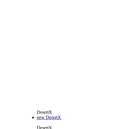
DesertX
new
DesertX
DesertX