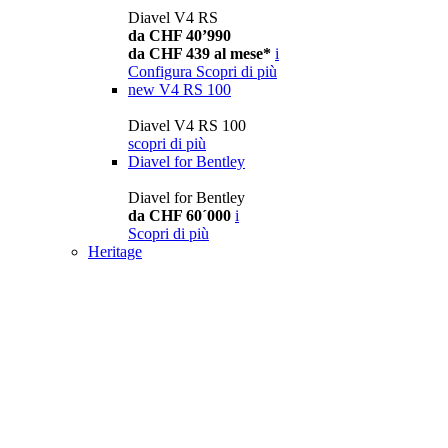
Diavel V4 RS
da CHF 40’990
da CHF 439 al mese*
i
Configura
Scopri di più
new
V4 RS 100
Diavel V4 RS 100
scopri di più
Diavel for Bentley
Diavel for Bentley
da CHF 60´000
i
Scopri di più
Heritage