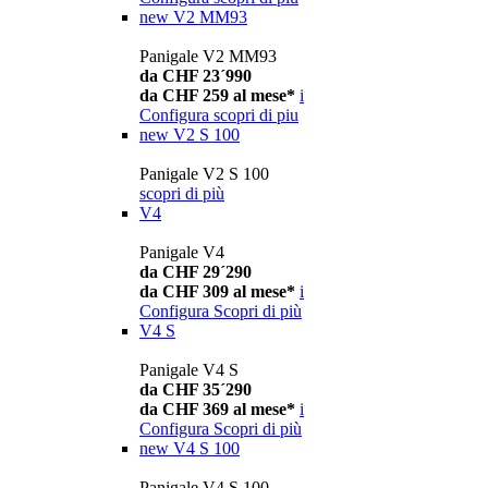
new
V2 MM93
Panigale V2 MM93
da CHF 23´990
da CHF 259 al mese*
i
Configura
scopri di piu
new
V2 S 100
Panigale V2 S 100
scopri di più
V4
Panigale V4
da CHF 29´290
da CHF 309 al mese*
i
Configura
Scopri di più
V4 S
Panigale V4 S
da CHF 35´290
da CHF 369 al mese*
i
Configura
Scopri di più
new
V4 S 100
Panigale V4 S 100