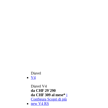
Diavel
V4
Diavel V4
da CHF 29´290
da CHF 309 al mese*
i
Configura
Scopri di più
new
V4 RS