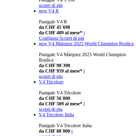
scopri di più
new
V4 R
Panigale V4 R
da CHF 45´690
da CHF 489 al mese*
i
Configura
Scopri di più
new
V4 Márquez 2025 World Champion Replica
Panigale V4 Márquez 2025 World Champion
Replica
da CHF 90´390
da CHF 959 al mese*
i
scopri di piu
V4 Tricolore
Panigale V4 Tricolore
da CHF 56´000
da CHF 589 al mese*
i
scopri di piu
V4 Tricolore Italia
Panigale V4 Tricolore Italia
da CHF 88´000
i