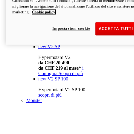
Cliccando su “Accetta tutti i cookie”, l'utente accetta di memorizzare i cook
da CHF 13´990
i
migliorare la navigazione del sito, analizzare l'utilizzo del sito e assistere ne
Configura
Scopri di più
marketing.
Cookie policy
new
V2
Hypermotard V2
Impostazioni cookie
ACCETTA TUTTI
da CHF 15´990
da CHF 169 al mese*
i
Configura
Scopri di più
new
V2 SP
Hypermotard V2
da CHF 20´490
da CHF 219 al mese*
i
Configura
Scopri di più
new
V2 SP 100
Hypermotard V2 SP 100
scopri di più
Monster