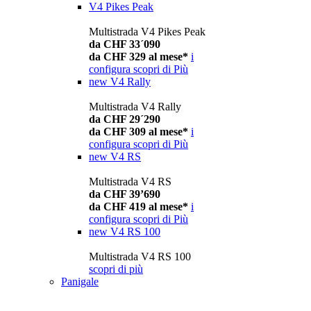
V4 Pikes Peak
Multistrada V4 Pikes Peak
da CHF 33´090
da CHF 329 al mese*
i
configura
scopri di Più
new
V4 Rally
Multistrada V4 Rally
da CHF 29´290
da CHF 309 al mese*
i
configura
scopri di Più
new
V4 RS
Multistrada V4 RS
da CHF 39’690
da CHF 419 al mese*
i
configura
scopri di Più
new
V4 RS 100
Multistrada V4 RS 100
scopri di più
Panigale