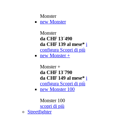
Monster
new
Monster
Monster
da CHF 13´490
da CHF 139 al mese*
i
configura
Scopri di più
new
Monster +
Monster +
da CHF 13´790
da CHF 149 al mese*
i
configura
Scopri di più
new
Monster 100
Monster 100
scopri di più
Streetfighter