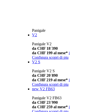
Panigale
V2
Panigale V2
da CHF 18´390
da CHF 199 al mese*
i
Configura
scopri di piu
V2 S
Panigale V2 S
da CHF 20´890
da CHF 219 al mese*
i
Configura
scopri di piu
new
V2 FB63
Panigale V2 FB63
da CHF 23´990
da CHF 259 al mese*
i
Configura
scopri di piu