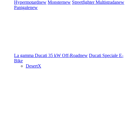
Hypermotard
new
Monster
new
Streetfighter
Multistrada
new
Panigale
new
La gamma Ducati
35 kW
Off-Road
new
Ducati Speciale
E-
Bike
DesertX