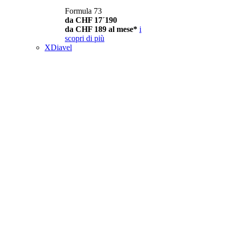
Formula 73
da CHF 17´190
da CHF 189 al mese*
i
scopri di più
XDiavel