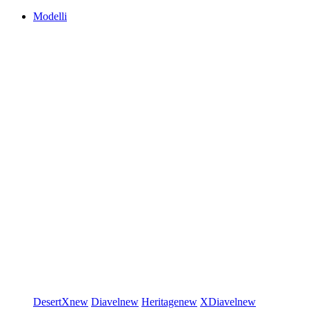
Modelli
DesertX
new
Diavel
new
Heritage
new
XDiavel
new