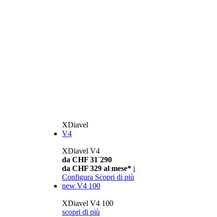
XDiavel
V4
XDiavel V4
da CHF 31´290
da CHF 329 al mese*
i
Configura
Scopri di più
new
V4 100
XDiavel V4 100
scopri di più