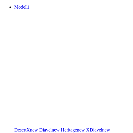
Modelli
DesertX
new
Diavel
new
Heritage
new
XDiavel
new