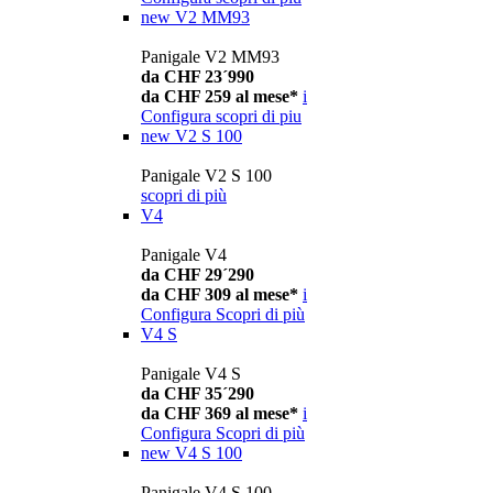
new
V2 MM93
Panigale V2 MM93
da CHF 23´990
da CHF 259 al mese*
i
Configura
scopri di piu
new
V2 S 100
Panigale V2 S 100
scopri di più
V4
Panigale V4
da CHF 29´290
da CHF 309 al mese*
i
Configura
Scopri di più
V4 S
Panigale V4 S
da CHF 35´290
da CHF 369 al mese*
i
Configura
Scopri di più
new
V4 S 100
Panigale V4 S 100