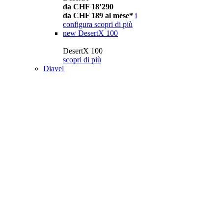
da CHF 18’290
da CHF 189 al mese*
i
configura
scopri di più
new
DesertX 100
DesertX 100
scopri di più
Diavel