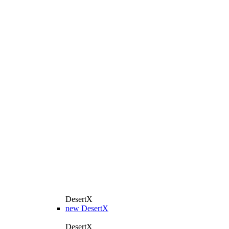
DesertX
new
DesertX
DesertX