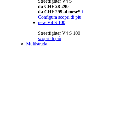
Streetfighter V4 S
da CHF 28´290
da CHF 299 al mese*
i
Configura
scopri di piu
new
V4 S 100
Streetfighter V4 S 100
scopri di più
Multistrada