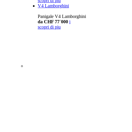
scopri di piu
V4 Lamborghini
Panigale V4 Lamborghini
da CHF 77´000
i
scopri di piu