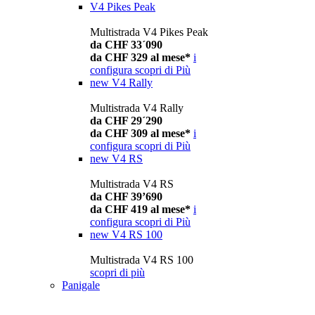
V4 Pikes Peak
Multistrada V4 Pikes Peak
da CHF 33´090
da CHF 329 al mese*
i
configura
scopri di Più
new
V4 Rally
Multistrada V4 Rally
da CHF 29´290
da CHF 309 al mese*
i
configura
scopri di Più
new
V4 RS
Multistrada V4 RS
da CHF 39’690
da CHF 419 al mese*
i
configura
scopri di Più
new
V4 RS 100
Multistrada V4 RS 100
scopri di più
Panigale