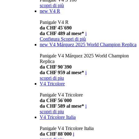
scopri di più
new
V4 R
Panigale V4 R
da CHF 45´690
da CHF 489 al mese*
i
Configura
Scopri di più
new
V4 Márquez 2025 World Champion Replica
Panigale V4 Márquez 2025 World Champion
Replica
da CHF 90´390
da CHF 959 al mese*
i
scopri di piu
V4 Tricolore
Panigale V4 Tricolore
da CHF 56´000
da CHF 589 al mese*
i
scopri di piu
V4 Tricolore Italia
Panigale V4 Tricolore Italia
da CHF 88´000
i