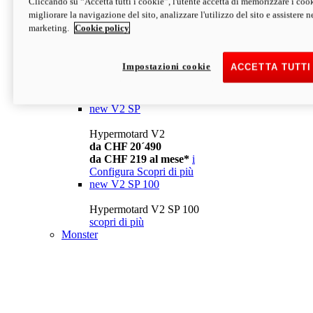
Cliccando su “Accetta tutti i cookie”, l'utente accetta di memorizzare i cook
da CHF 13´990
i
migliorare la navigazione del sito, analizzare l'utilizzo del sito e assistere ne
Configura
Scopri di più
marketing.
Cookie policy
new
V2
Hypermotard V2
Impostazioni cookie
ACCETTA TUTTI
da CHF 15´990
da CHF 169 al mese*
i
Configura
Scopri di più
new
V2 SP
Hypermotard V2
da CHF 20´490
da CHF 219 al mese*
i
Configura
Scopri di più
new
V2 SP 100
Hypermotard V2 SP 100
scopri di più
Monster