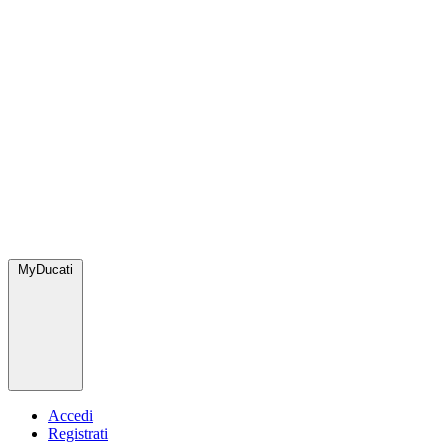
MyDucati
Accedi
Registrati