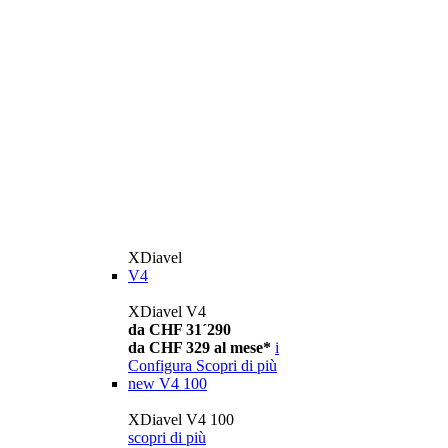
XDiavel
V4
XDiavel V4
da CHF 31´290
da CHF 329 al mese*
i
Configura
Scopri di più
new
V4 100
XDiavel V4 100
scopri di più