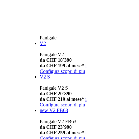
Panigale
V2
Panigale V2
da CHF 18´390
da CHF 199 al mese*
i
Configura
scopri di piu
V2 S
Panigale V2 S
da CHF 20´890
da CHF 219 al mese*
i
Configura
scopri di piu
new
V2 FB63
Panigale V2 FB63
da CHF 23´990
da CHF 259 al mese*
i
Configura
scopri di piu