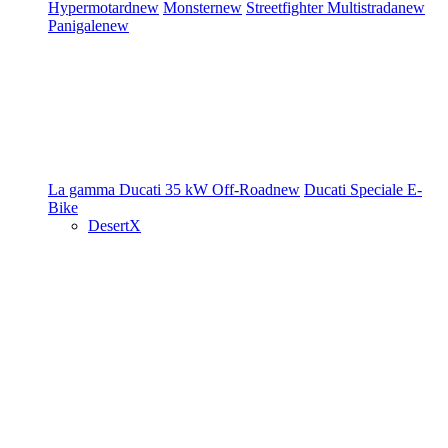
Hypermotard
new
Monster
new
Streetfighter
Multistrada
new
Panigale
new
La gamma Ducati
35 kW
Off-Road
new
Ducati Speciale
E-
Bike
DesertX