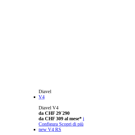
Diavel
V4
Diavel V4
da CHF 29´290
da CHF 309 al mese*
i
Configura
Scopri di più
new
V4 RS