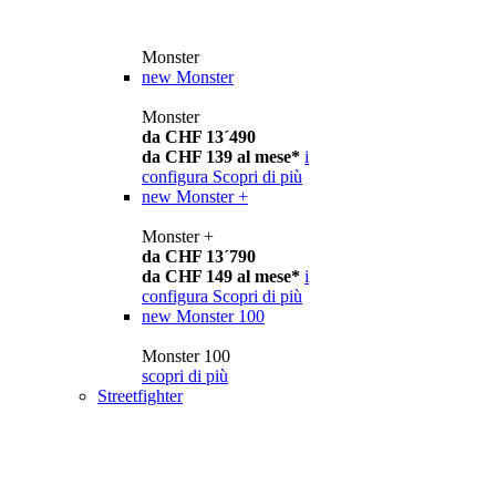
Monster
new
Monster
Monster
da CHF 13´490
da CHF 139 al mese*
i
configura
Scopri di più
new
Monster +
Monster +
da CHF 13´790
da CHF 149 al mese*
i
configura
Scopri di più
new
Monster 100
Monster 100
scopri di più
Streetfighter