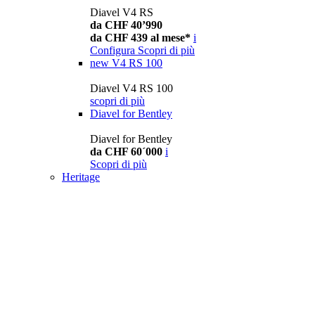
Diavel V4 RS
da CHF 40’990
da CHF 439 al mese*
i
Configura
Scopri di più
new
V4 RS 100
Diavel V4 RS 100
scopri di più
Diavel for Bentley
Diavel for Bentley
da CHF 60´000
i
Scopri di più
Heritage