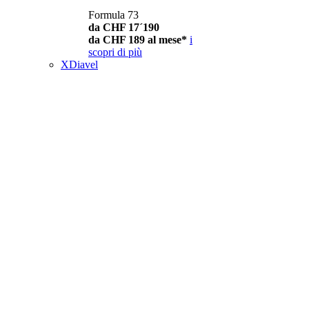
Formula 73
da CHF 17´190
da CHF 189 al mese*
i
scopri di più
XDiavel