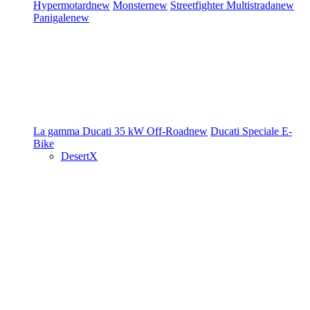
Hypermotard
new
Monster
new
Streetfighter
Multistrada
new
Panigale
new
La gamma Ducati
35 kW
Off-Road
new
Ducati Speciale
E-
Bike
DesertX