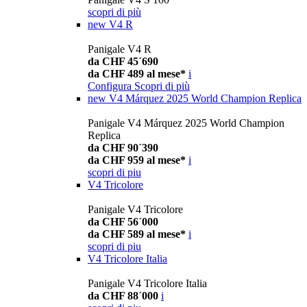
scopri di più
new
V4 R
Panigale V4 R
da CHF 45´690
da CHF 489 al mese*
i
Configura
Scopri di più
new
V4 Márquez 2025 World Champion Replica
Panigale V4 Márquez 2025 World Champion
Replica
da CHF 90´390
da CHF 959 al mese*
i
scopri di piu
V4 Tricolore
Panigale V4 Tricolore
da CHF 56´000
da CHF 589 al mese*
i
scopri di piu
V4 Tricolore Italia
Panigale V4 Tricolore Italia
da CHF 88´000
i