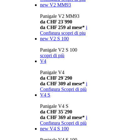
new
V2 MM93
Panigale V2 MM93
da CHF 23´990
da CHF 259 al mese*
i
Configura
scopri di piu
new
V2 S 100
Panigale V2 S 100
scopri di più
V4
Panigale V4
da CHF 29´290
da CHF 309 al mese*
i
Configura
Scopri di più
V4 S
Panigale V4 S
da CHF 35´290
da CHF 369 al mese*
i
Configura
Scopri di più
new
V4 S 100
Panigale V4 S 100