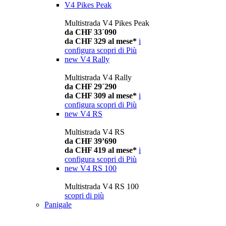
V4 Pikes Peak
Multistrada V4 Pikes Peak
da CHF 33´090
da CHF 329 al mese*
i
configura
scopri di Più
new
V4 Rally
Multistrada V4 Rally
da CHF 29´290
da CHF 309 al mese*
i
configura
scopri di Più
new
V4 RS
Multistrada V4 RS
da CHF 39’690
da CHF 419 al mese*
i
configura
scopri di Più
new
V4 RS 100
Multistrada V4 RS 100
scopri di più
Panigale