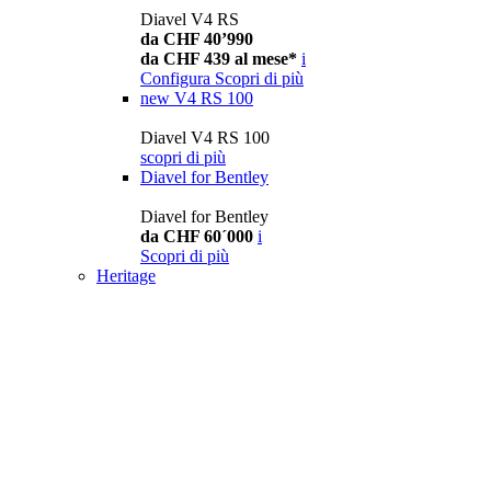
Diavel V4 RS
da CHF 40’990
da CHF 439 al mese*
i
Configura
Scopri di più
new
V4 RS 100
Diavel V4 RS 100
scopri di più
Diavel for Bentley
Diavel for Bentley
da CHF 60´000
i
Scopri di più
Heritage