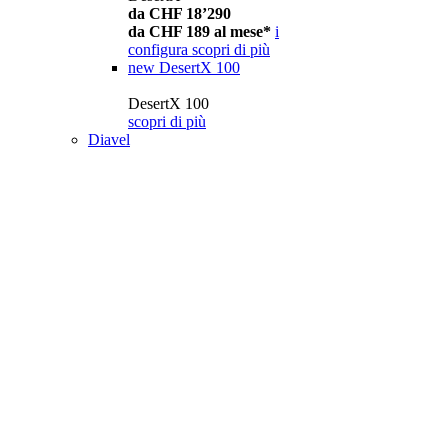
da CHF 18’290
da CHF 189 al mese*
i
configura
scopri di più
new
DesertX 100
DesertX 100
scopri di più
Diavel