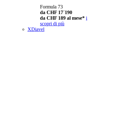
Formula 73
da CHF 17´190
da CHF 189 al mese*
i
scopri di più
XDiavel