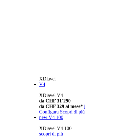
XDiavel
V4
XDiavel V4
da CHF 31´290
da CHF 329 al mese*
i
Configura
Scopri di più
new
V4 100
XDiavel V4 100
scopri di più