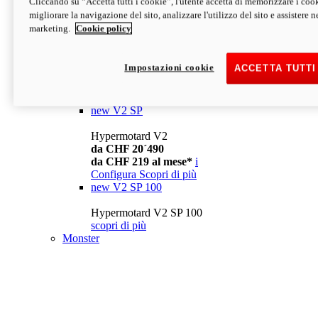
Cliccando su “Accetta tutti i cookie”, l'utente accetta di memorizzare i cook
da CHF 13´990
i
migliorare la navigazione del sito, analizzare l'utilizzo del sito e assistere ne
Configura
Scopri di più
marketing.
Cookie policy
new
V2
Hypermotard V2
Impostazioni cookie
ACCETTA TUTTI
da CHF 15´990
da CHF 169 al mese*
i
Configura
Scopri di più
new
V2 SP
Hypermotard V2
da CHF 20´490
da CHF 219 al mese*
i
Configura
Scopri di più
new
V2 SP 100
Hypermotard V2 SP 100
scopri di più
Monster