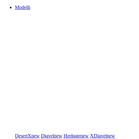
Modelli
DesertX
new
Diavel
new
Heritage
new
XDiavel
new