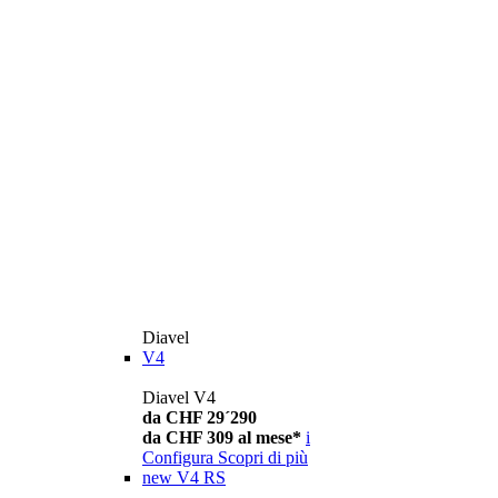
Diavel
V4
Diavel V4
da CHF 29´290
da CHF 309 al mese*
i
Configura
Scopri di più
new
V4 RS