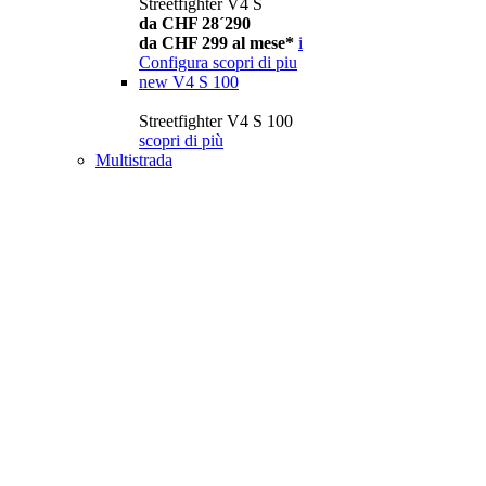
Streetfighter V4 S
da CHF 28´290
da CHF 299 al mese*
i
Configura
scopri di piu
new
V4 S 100
Streetfighter V4 S 100
scopri di più
Multistrada