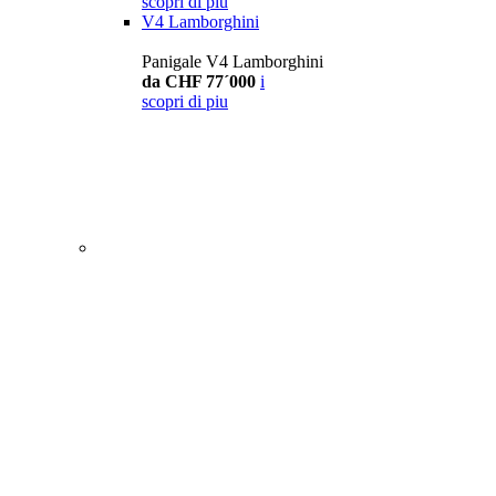
scopri di piu
V4 Lamborghini
Panigale V4 Lamborghini
da CHF 77´000
i
scopri di piu