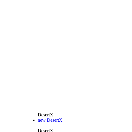
DesertX
new
DesertX
DesertX