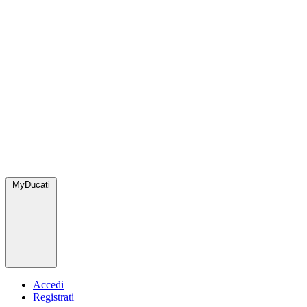
MyDucati
Accedi
Registrati