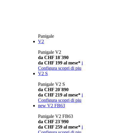
Panigale
V2
Panigale V2
da CHF 18´390
da CHF 199 al mese*
i
Configura
scopri di piu
V2 S
Panigale V2 S
da CHF 20´890
da CHF 219 al mese*
i
Configura
scopri di piu
new
V2 FB63
Panigale V2 FB63
da CHF 23´990
da CHF 259 al mese*
i
Configura
scopri di piu