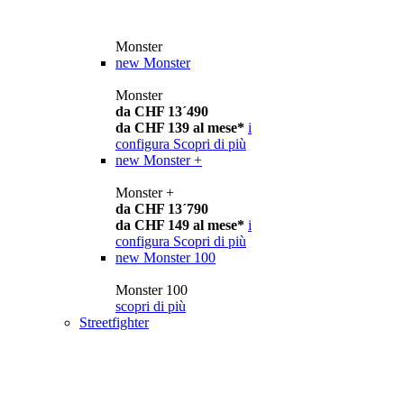
Monster
new
Monster
Monster
da CHF 13´490
da CHF 139 al mese*
i
configura
Scopri di più
new
Monster +
Monster +
da CHF 13´790
da CHF 149 al mese*
i
configura
Scopri di più
new
Monster 100
Monster 100
scopri di più
Streetfighter