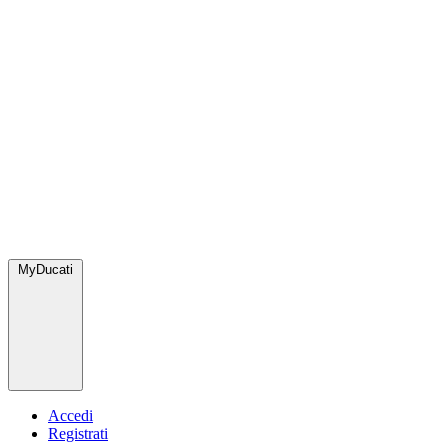
MyDucati
Accedi
Registrati