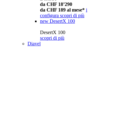
da CHF 18’290
da CHF 189 al mese*
i
configura
scopri di più
new
DesertX 100
DesertX 100
scopri di più
Diavel