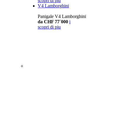
scopri di piu
V4 Lamborghini
Panigale V4 Lamborghini
da CHF 77´000
i
scopri di piu