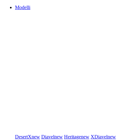
Modelli
DesertX
new
Diavel
new
Heritage
new
XDiavel
new