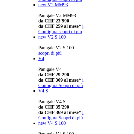
new
V2 MM93
Panigale V2 MM93
da CHF 23´990
da CHF 259 al mese*
i
Configura
scopri di piu
new
V2 S 100
Panigale V2 S 100
scopri di più
V4
Panigale V4
da CHF 29´290
da CHF 309 al mese*
i
Configura
Scopri di più
V4 S
Panigale V4 S
da CHF 35´290
da CHF 369 al mese*
i
Configura
Scopri di più
new
V4 S 100
Panigale V4 S 100