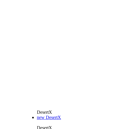
DesertX
new
DesertX
DesertX