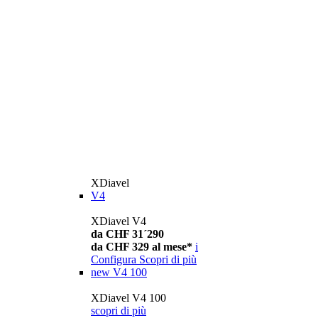
XDiavel
V4
XDiavel V4
da CHF 31´290
da CHF 329 al mese*
i
Configura
Scopri di più
new
V4 100
XDiavel V4 100
scopri di più