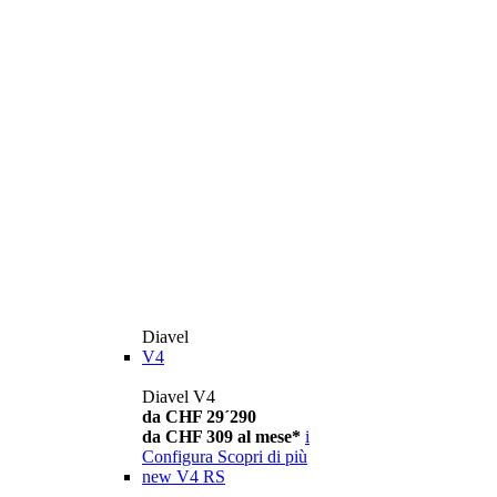
Diavel
V4
Diavel V4
da CHF 29´290
da CHF 309 al mese*
i
Configura
Scopri di più
new
V4 RS