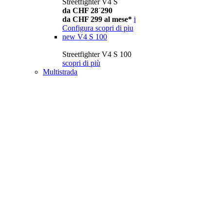
Streetfighter V4 S
da CHF 28´290
da CHF 299 al mese*
i
Configura
scopri di piu
new
V4 S 100
Streetfighter V4 S 100
scopri di più
Multistrada