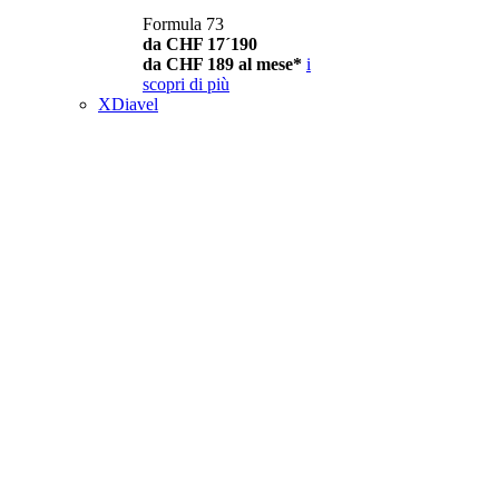
Formula 73
da CHF 17´190
da CHF 189 al mese*
i
scopri di più
XDiavel