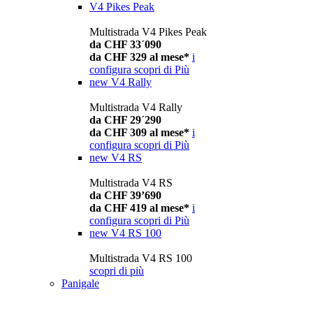
V4 Pikes Peak
Multistrada V4 Pikes Peak
da CHF 33´090
da CHF 329 al mese*
i
configura
scopri di Più
new
V4 Rally
Multistrada V4 Rally
da CHF 29´290
da CHF 309 al mese*
i
configura
scopri di Più
new
V4 RS
Multistrada V4 RS
da CHF 39’690
da CHF 419 al mese*
i
configura
scopri di Più
new
V4 RS 100
Multistrada V4 RS 100
scopri di più
Panigale