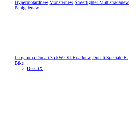
Hypermotard
new
Monster
new
Streetfighter
Multistrada
new
Panigale
new
La gamma Ducati
35 kW
Off-Road
new
Ducati Speciale
E-
Bike
DesertX