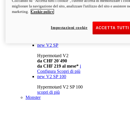
Cliccando su “Accetta tutti i cookie”, l'utente accetta di memorizzare i cook
da CHF 13´990
i
migliorare la navigazione del sito, analizzare l'utilizzo del sito e assistere ne
Configura
Scopri di più
marketing.
Cookie policy
new
V2
Hypermotard V2
Impostazioni cookie
ACCETTA TUTTI
da CHF 15´990
da CHF 169 al mese*
i
Configura
Scopri di più
new
V2 SP
Hypermotard V2
da CHF 20´490
da CHF 219 al mese*
i
Configura
Scopri di più
new
V2 SP 100
Hypermotard V2 SP 100
scopri di più
Monster