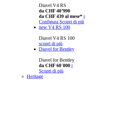
Diavel V4 RS
da CHF 40’990
da CHF 439 al mese*
i
Configura
Scopri di più
new
V4 RS 100
Diavel V4 RS 100
scopri di più
Diavel for Bentley
Diavel for Bentley
da CHF 60´000
i
Scopri di più
Heritage