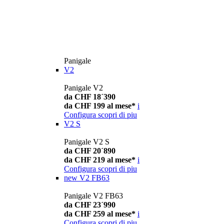
Panigale
V2
Panigale V2
da CHF 18´390
da CHF 199 al mese*
i
Configura
scopri di piu
V2 S
Panigale V2 S
da CHF 20´890
da CHF 219 al mese*
i
Configura
scopri di piu
new
V2 FB63
Panigale V2 FB63
da CHF 23´990
da CHF 259 al mese*
i
Configura
scopri di piu