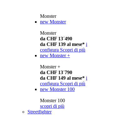
Monster
new
Monster
Monster
da CHF 13´490
da CHF 139 al mese*
i
configura
Scopri di più
new
Monster +
Monster +
da CHF 13´790
da CHF 149 al mese*
i
configura
Scopri di più
new
Monster 100
Monster 100
scopri di più
Streetfighter