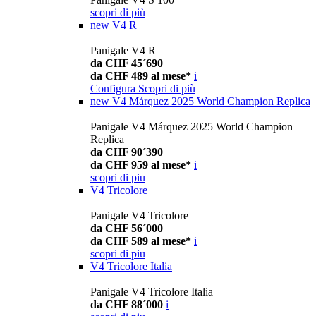
scopri di più
new
V4 R
Panigale V4 R
da CHF 45´690
da CHF 489 al mese*
i
Configura
Scopri di più
new
V4 Márquez 2025 World Champion Replica
Panigale V4 Márquez 2025 World Champion
Replica
da CHF 90´390
da CHF 959 al mese*
i
scopri di piu
V4 Tricolore
Panigale V4 Tricolore
da CHF 56´000
da CHF 589 al mese*
i
scopri di piu
V4 Tricolore Italia
Panigale V4 Tricolore Italia
da CHF 88´000
i