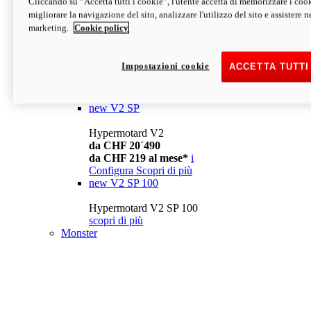
Cliccando su “Accetta tutti i cookie”, l'utente accetta di memorizzare i cook
da CHF 13´990
i
migliorare la navigazione del sito, analizzare l'utilizzo del sito e assistere ne
Configura
Scopri di più
marketing.
Cookie policy
new
V2
Hypermotard V2
Impostazioni cookie
ACCETTA TUTTI
da CHF 15´990
da CHF 169 al mese*
i
Configura
Scopri di più
new
V2 SP
Hypermotard V2
da CHF 20´490
da CHF 219 al mese*
i
Configura
Scopri di più
new
V2 SP 100
Hypermotard V2 SP 100
scopri di più
Monster