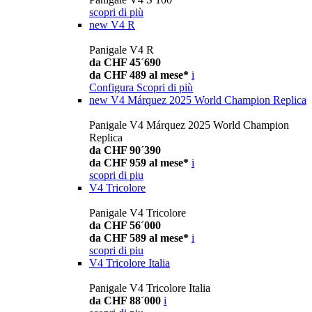
scopri di più
new
V4 R
Panigale V4 R
da CHF 45´690
da CHF 489 al mese*
i
Configura
Scopri di più
new
V4 Márquez 2025 World Champion Replica
Panigale V4 Márquez 2025 World Champion
Replica
da CHF 90´390
da CHF 959 al mese*
i
scopri di piu
V4 Tricolore
Panigale V4 Tricolore
da CHF 56´000
da CHF 589 al mese*
i
scopri di piu
V4 Tricolore Italia
Panigale V4 Tricolore Italia
da CHF 88´000
i