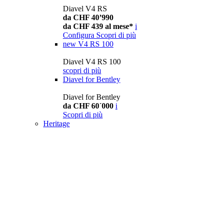
Diavel V4 RS
da CHF 40’990
da CHF 439 al mese*
i
Configura
Scopri di più
new
V4 RS 100
Diavel V4 RS 100
scopri di più
Diavel for Bentley
Diavel for Bentley
da CHF 60´000
i
Scopri di più
Heritage