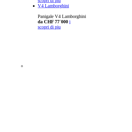
scopri di piu
V4 Lamborghini
Panigale V4 Lamborghini
da CHF 77´000
i
scopri di piu