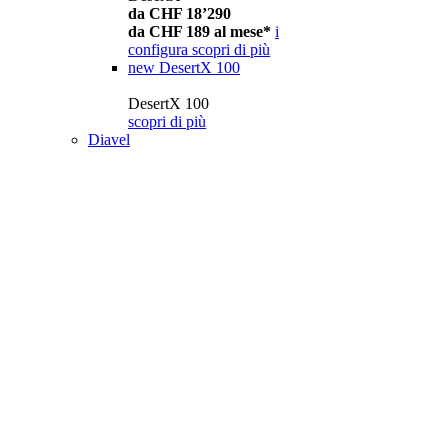
da CHF 18’290
da CHF 189 al mese*
i
configura
scopri di più
new
DesertX 100
DesertX 100
scopri di più
Diavel