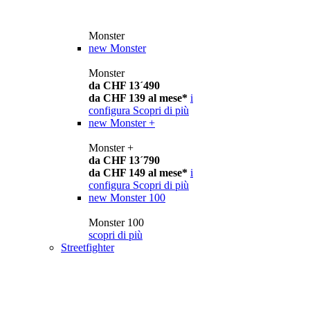
Monster
new
Monster
Monster
da CHF 13´490
da CHF 139 al mese*
i
configura
Scopri di più
new
Monster +
Monster +
da CHF 13´790
da CHF 149 al mese*
i
configura
Scopri di più
new
Monster 100
Monster 100
scopri di più
Streetfighter