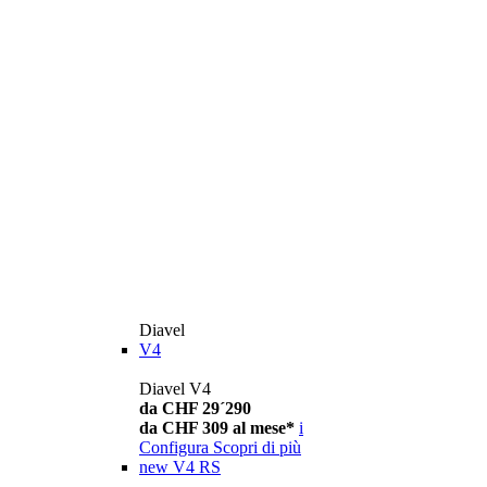
Diavel
V4
Diavel V4
da CHF 29´290
da CHF 309 al mese*
i
Configura
Scopri di più
new
V4 RS