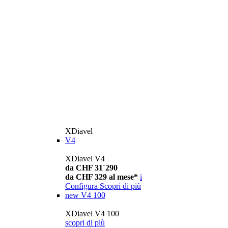
XDiavel
V4
XDiavel V4
da CHF 31´290
da CHF 329 al mese*
i
Configura
Scopri di più
new
V4 100
XDiavel V4 100
scopri di più