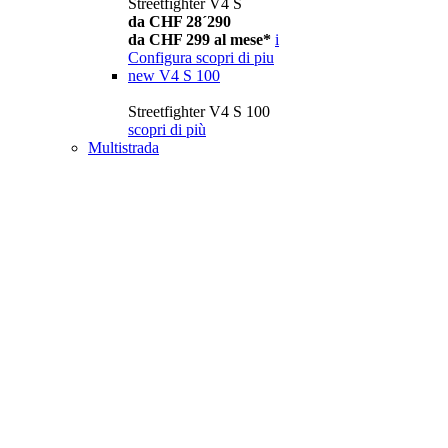
Streetfighter V4 S
da CHF 28´290
da CHF 299 al mese*
i
Configura
scopri di piu
new
V4 S 100
Streetfighter V4 S 100
scopri di più
Multistrada