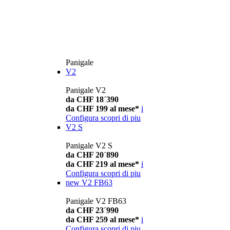
Panigale
V2
Panigale V2
da CHF 18´390
da CHF 199 al mese*
i
Configura
scopri di piu
V2 S
Panigale V2 S
da CHF 20´890
da CHF 219 al mese*
i
Configura
scopri di piu
new
V2 FB63
Panigale V2 FB63
da CHF 23´990
da CHF 259 al mese*
i
Configura
scopri di piu