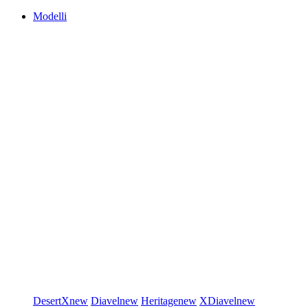
Modelli
DesertX
new
Diavel
new
Heritage
new
XDiavel
new