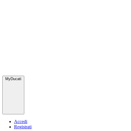
MyDucati
Accedi
Registrati