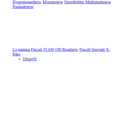
Hypermotard
new
Monster
new
Streetfighter
Multistrada
new
Panigale
new
La gamma Ducati
35 kW
Off-Road
new
Ducati Speciale
E-
Bike
DesertX