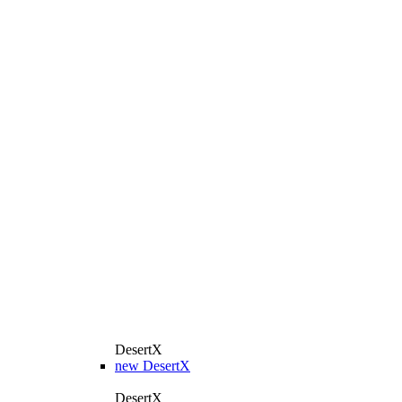
DesertX
new
DesertX
DesertX