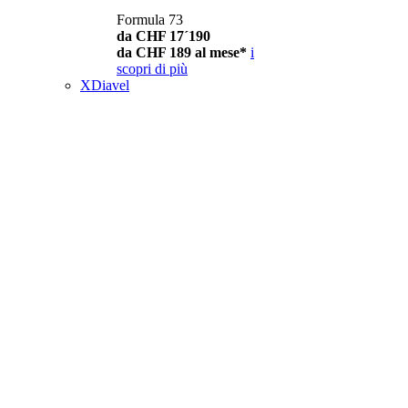
Formula 73
da CHF 17´190
da CHF 189 al mese*
i
scopri di più
XDiavel