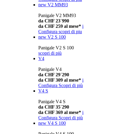
new
V2 MM93
Panigale V2 MM93
da CHF 23´990
da CHF 259 al mese*
i
Configura
scopri di piu
new
V2 S 100
Panigale V2 S 100
scopri di più
V4
Panigale V4
da CHF 29´290
da CHF 309 al mese*
i
Configura
Scopri di più
V4 S
Panigale V4 S
da CHF 35´290
da CHF 369 al mese*
i
Configura
Scopri di più
new
V4 S 100
Panigale V4 S 100