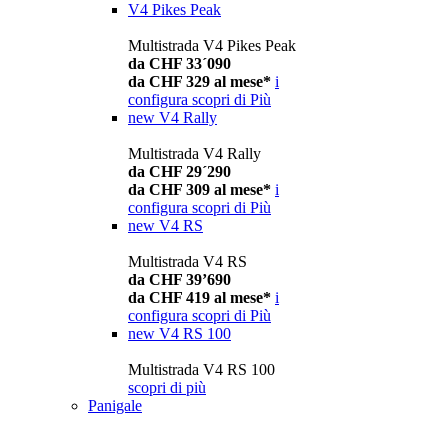
V4 Pikes Peak
Multistrada V4 Pikes Peak
da CHF 33´090
da CHF 329 al mese*
i
configura
scopri di Più
new
V4 Rally
Multistrada V4 Rally
da CHF 29´290
da CHF 309 al mese*
i
configura
scopri di Più
new
V4 RS
Multistrada V4 RS
da CHF 39’690
da CHF 419 al mese*
i
configura
scopri di Più
new
V4 RS 100
Multistrada V4 RS 100
scopri di più
Panigale