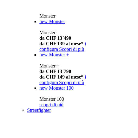
Monster
new
Monster
Monster
da CHF 13´490
da CHF 139 al mese*
i
configura
Scopri di più
new
Monster +
Monster +
da CHF 13´790
da CHF 149 al mese*
i
configura
Scopri di più
new
Monster 100
Monster 100
scopri di più
Streetfighter