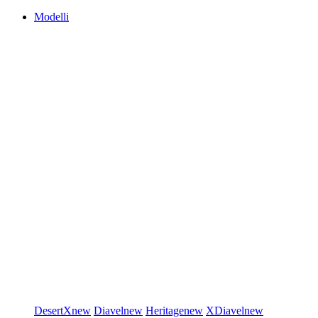
Modelli
DesertX
new
Diavel
new
Heritage
new
XDiavel
new