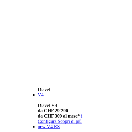
Diavel
V4
Diavel V4
da CHF 29´290
da CHF 309 al mese*
i
Configura
Scopri di più
new
V4 RS