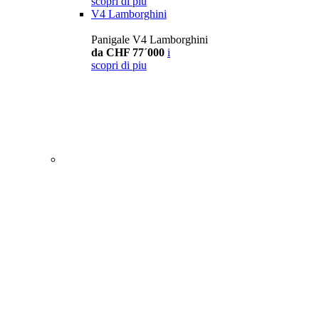
scopri di piu
V4 Lamborghini
Panigale V4 Lamborghini
da CHF 77´000
i
scopri di piu