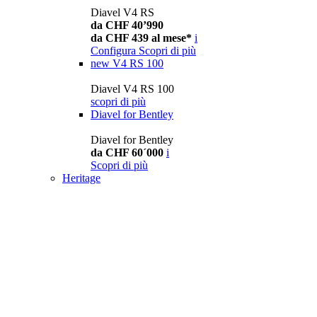
Diavel V4 RS
da CHF 40’990
da CHF 439 al mese*
i
Configura
Scopri di più
new
V4 RS 100
Diavel V4 RS 100
scopri di più
Diavel for Bentley
Diavel for Bentley
da CHF 60´000
i
Scopri di più
Heritage