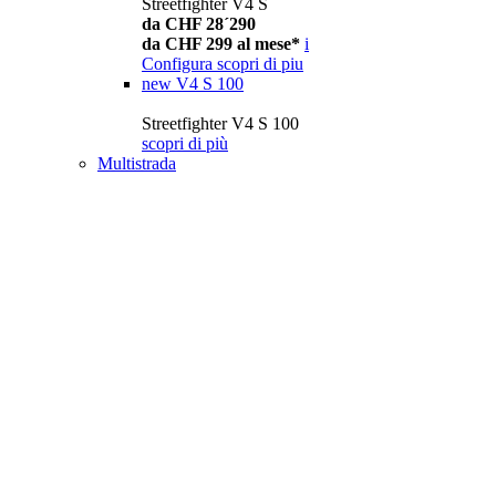
Streetfighter V4 S
da CHF 28´290
da CHF 299 al mese*
i
Configura
scopri di piu
new
V4 S 100
Streetfighter V4 S 100
scopri di più
Multistrada