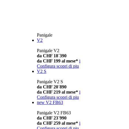
Panigale
V2
Panigale V2
da CHF 18´390
da CHF 199 al mese*
i
Configura
scopri di piu
V2 S
Panigale V2 S
da CHF 20´890
da CHF 219 al mese*
i
Configura
scopri di piu
new
V2 FB63
Panigale V2 FB63
da CHF 23´990
da CHF 259 al mese*
i
Configura
scopri di piu