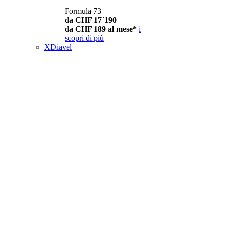
Formula 73
da CHF 17´190
da CHF 189 al mese*
i
scopri di più
XDiavel