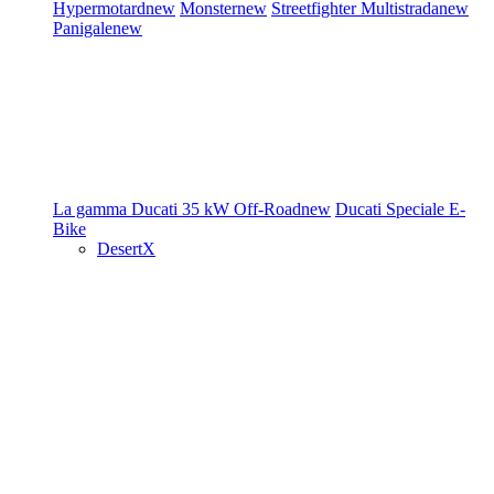
Hypermotard
new
Monster
new
Streetfighter
Multistrada
new
Panigale
new
La gamma Ducati
35 kW
Off-Road
new
Ducati Speciale
E-
Bike
DesertX