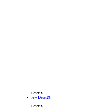
DesertX
new
DesertX
DesertX