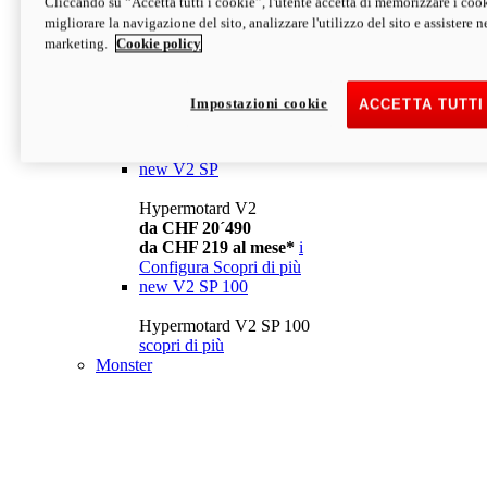
Cliccando su “Accetta tutti i cookie”, l'utente accetta di memorizzare i cook
da CHF 13´990
i
migliorare la navigazione del sito, analizzare l'utilizzo del sito e assistere ne
Configura
Scopri di più
marketing.
Cookie policy
new
V2
Hypermotard V2
Impostazioni cookie
ACCETTA TUTTI
da CHF 15´990
da CHF 169 al mese*
i
Configura
Scopri di più
new
V2 SP
Hypermotard V2
da CHF 20´490
da CHF 219 al mese*
i
Configura
Scopri di più
new
V2 SP 100
Hypermotard V2 SP 100
scopri di più
Monster