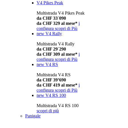
V4 Pikes Peak
Multistrada V4 Pikes Peak
da CHF 33´090
da CHF 329 al mese*
i
configura
scopri di Più
new
V4 Rally
Multistrada V4 Rally
da CHF 29´290
da CHF 309 al mese*
i
configura
scopri di Più
new
V4 RS
Multistrada V4 RS
da CHF 39’690
da CHF 419 al mese*
i
configura
scopri di Più
new
V4 RS 100
Multistrada V4 RS 100
scopri di più
Panigale