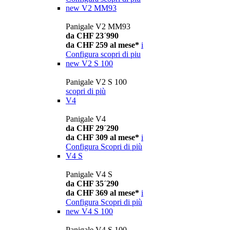
new
V2 MM93
Panigale V2 MM93
da CHF 23´990
da CHF 259 al mese*
i
Configura
scopri di piu
new
V2 S 100
Panigale V2 S 100
scopri di più
V4
Panigale V4
da CHF 29´290
da CHF 309 al mese*
i
Configura
Scopri di più
V4 S
Panigale V4 S
da CHF 35´290
da CHF 369 al mese*
i
Configura
Scopri di più
new
V4 S 100
Panigale V4 S 100