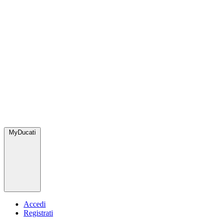
MyDucati
Accedi
Registrati