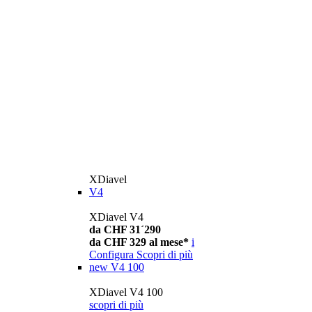
XDiavel
V4
XDiavel V4
da CHF 31´290
da CHF 329 al mese*
i
Configura
Scopri di più
new
V4 100
XDiavel V4 100
scopri di più