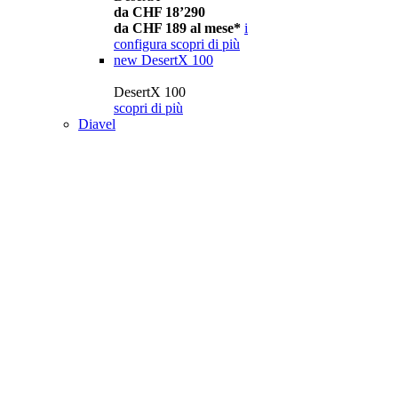
da CHF 18’290
da CHF 189 al mese*
i
configura
scopri di più
new
DesertX 100
DesertX 100
scopri di più
Diavel