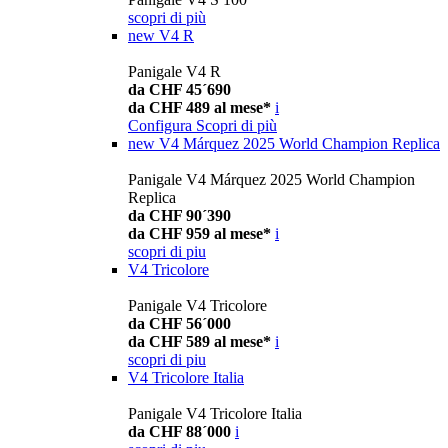
scopri di più
new
V4 R
Panigale V4 R
da CHF 45´690
da CHF 489 al mese*
i
Configura
Scopri di più
new
V4 Márquez 2025 World Champion Replica
Panigale V4 Márquez 2025 World Champion
Replica
da CHF 90´390
da CHF 959 al mese*
i
scopri di piu
V4 Tricolore
Panigale V4 Tricolore
da CHF 56´000
da CHF 589 al mese*
i
scopri di piu
V4 Tricolore Italia
Panigale V4 Tricolore Italia
da CHF 88´000
i