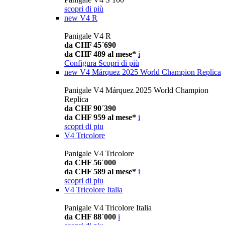
scopri di più
new
V4 R
Panigale V4 R
da CHF 45´690
da CHF 489 al mese*
i
Configura
Scopri di più
new
V4 Márquez 2025 World Champion Replica
Panigale V4 Márquez 2025 World Champion
Replica
da CHF 90´390
da CHF 959 al mese*
i
scopri di piu
V4 Tricolore
Panigale V4 Tricolore
da CHF 56´000
da CHF 589 al mese*
i
scopri di piu
V4 Tricolore Italia
Panigale V4 Tricolore Italia
da CHF 88´000
i