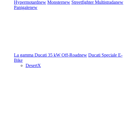
Hypermotard
new
Monster
new
Streetfighter
Multistrada
new
Panigale
new
La gamma Ducati
35 kW
Off-Road
new
Ducati Speciale
E-
Bike
DesertX