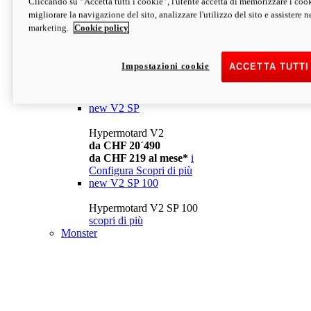
Cliccando su “Accetta tutti i cookie”, l'utente accetta di memorizzare i cook
da CHF 13´990
i
migliorare la navigazione del sito, analizzare l'utilizzo del sito e assistere ne
Configura
Scopri di più
marketing.
Cookie policy
new
V2
Hypermotard V2
Impostazioni cookie
ACCETTA TUTTI
da CHF 15´990
da CHF 169 al mese*
i
Configura
Scopri di più
new
V2 SP
Hypermotard V2
da CHF 20´490
da CHF 219 al mese*
i
Configura
Scopri di più
new
V2 SP 100
Hypermotard V2 SP 100
scopri di più
Monster