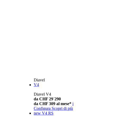
Diavel
V4
Diavel V4
da CHF 29´290
da CHF 309 al mese*
i
Configura
Scopri di più
new
V4 RS