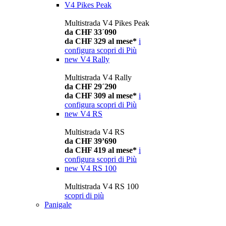
V4 Pikes Peak
Multistrada V4 Pikes Peak
da CHF 33´090
da CHF 329 al mese*
i
configura
scopri di Più
new
V4 Rally
Multistrada V4 Rally
da CHF 29´290
da CHF 309 al mese*
i
configura
scopri di Più
new
V4 RS
Multistrada V4 RS
da CHF 39’690
da CHF 419 al mese*
i
configura
scopri di Più
new
V4 RS 100
Multistrada V4 RS 100
scopri di più
Panigale