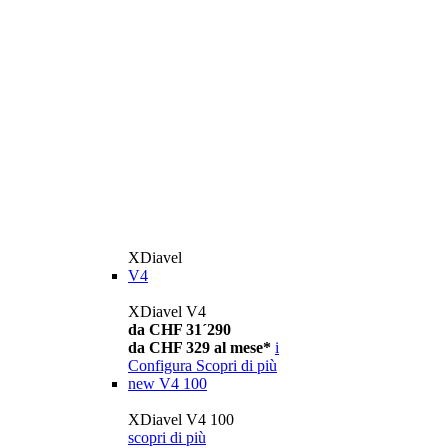
XDiavel
V4
XDiavel V4
da CHF 31´290
da CHF 329 al mese*
i
Configura
Scopri di più
new
V4 100
XDiavel V4 100
scopri di più