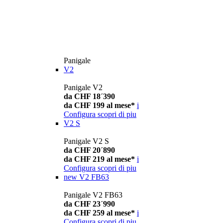
Panigale
V2
Panigale V2
da CHF 18´390
da CHF 199 al mese*
i
Configura
scopri di piu
V2 S
Panigale V2 S
da CHF 20´890
da CHF 219 al mese*
i
Configura
scopri di piu
new
V2 FB63
Panigale V2 FB63
da CHF 23´990
da CHF 259 al mese*
i
Configura
scopri di piu