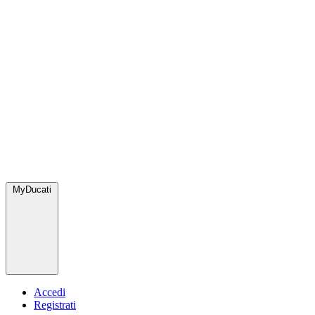
MyDucati
Accedi
Registrati