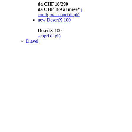
da CHF 18’290
da CHF 189 al mese*
i
configura
scopri di più
new
DesertX 100
DesertX 100
scopri di più
Diavel