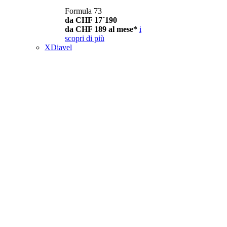
Formula 73
da CHF 17´190
da CHF 189 al mese*
i
scopri di più
XDiavel