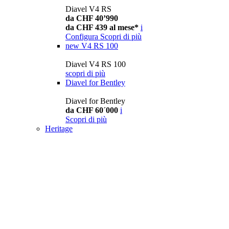
Diavel V4 RS
da CHF 40’990
da CHF 439 al mese*
i
Configura
Scopri di più
new
V4 RS 100
Diavel V4 RS 100
scopri di più
Diavel for Bentley
Diavel for Bentley
da CHF 60´000
i
Scopri di più
Heritage