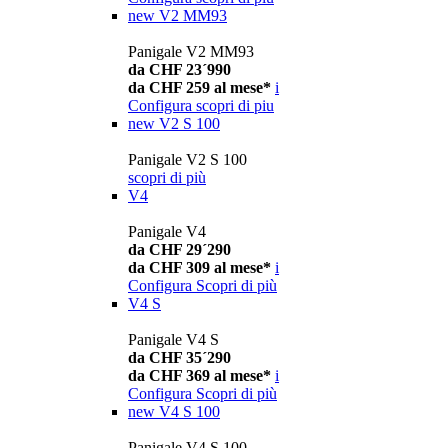
new
V2 MM93
Panigale V2 MM93
da CHF 23´990
da CHF 259 al mese*
i
Configura
scopri di piu
new
V2 S 100
Panigale V2 S 100
scopri di più
V4
Panigale V4
da CHF 29´290
da CHF 309 al mese*
i
Configura
Scopri di più
V4 S
Panigale V4 S
da CHF 35´290
da CHF 369 al mese*
i
Configura
Scopri di più
new
V4 S 100
Panigale V4 S 100