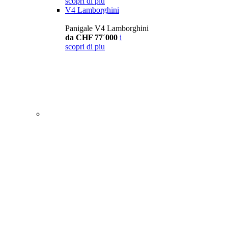
scopri di piu
V4 Lamborghini
Panigale V4 Lamborghini
da CHF 77´000
i
scopri di piu