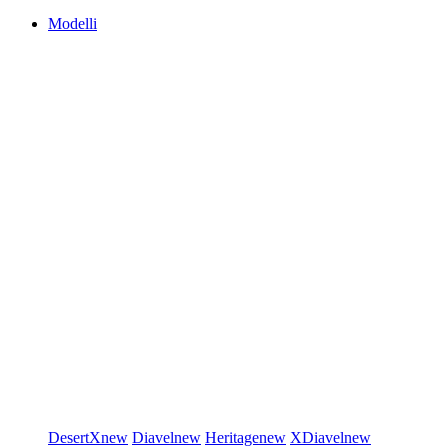
Modelli
DesertX
new
Diavel
new
Heritage
new
XDiavel
new