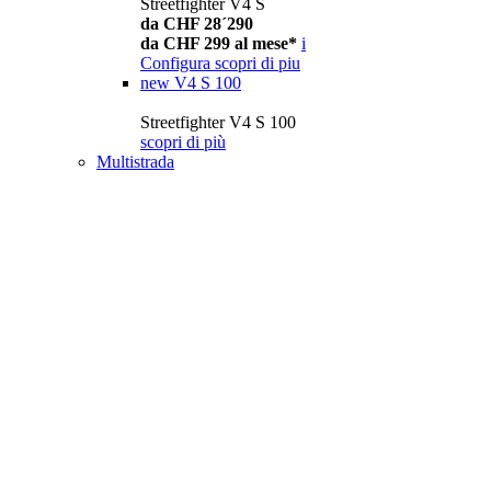
Streetfighter V4 S
da CHF 28´290
da CHF 299 al mese*
i
Configura
scopri di piu
new
V4 S 100
Streetfighter V4 S 100
scopri di più
Multistrada