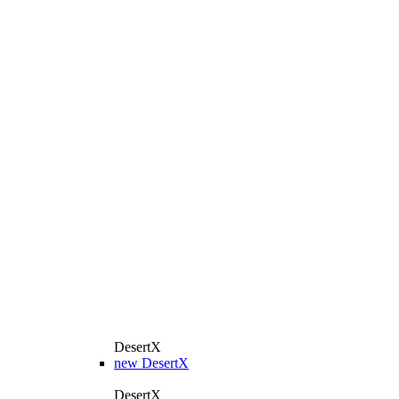
DesertX
new
DesertX
DesertX