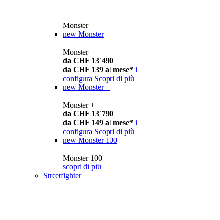
Monster
new
Monster
Monster
da CHF 13´490
da CHF 139 al mese*
i
configura
Scopri di più
new
Monster +
Monster +
da CHF 13´790
da CHF 149 al mese*
i
configura
Scopri di più
new
Monster 100
Monster 100
scopri di più
Streetfighter