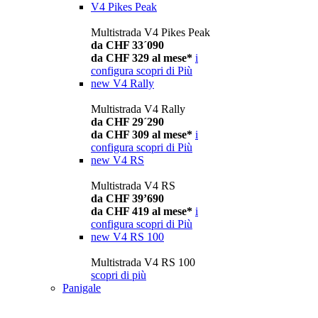
V4 Pikes Peak
Multistrada V4 Pikes Peak
da CHF 33´090
da CHF 329 al mese*
i
configura
scopri di Più
new
V4 Rally
Multistrada V4 Rally
da CHF 29´290
da CHF 309 al mese*
i
configura
scopri di Più
new
V4 RS
Multistrada V4 RS
da CHF 39’690
da CHF 419 al mese*
i
configura
scopri di Più
new
V4 RS 100
Multistrada V4 RS 100
scopri di più
Panigale