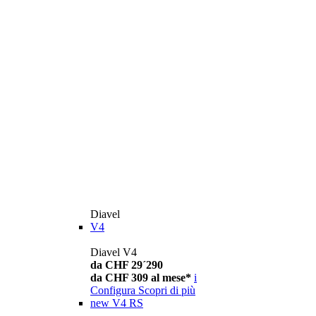
Diavel
V4
Diavel V4
da CHF 29´290
da CHF 309 al mese*
i
Configura
Scopri di più
new
V4 RS