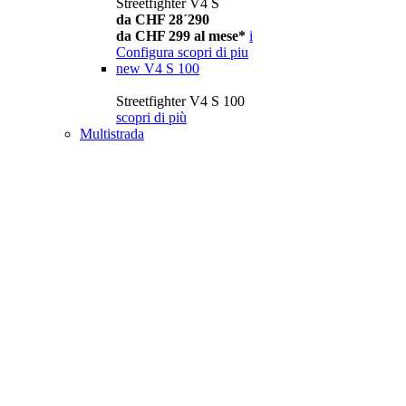
Streetfighter V4 S
da CHF 28´290
da CHF 299 al mese*
i
Configura
scopri di piu
new
V4 S 100
Streetfighter V4 S 100
scopri di più
Multistrada