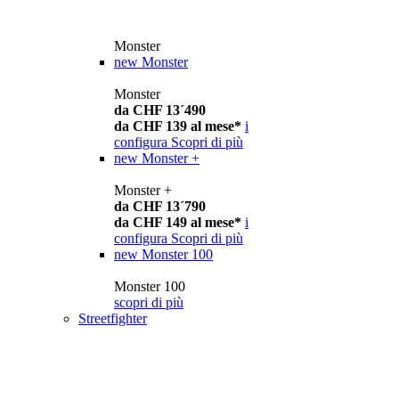
Monster
new
Monster
Monster
da CHF 13´490
da CHF 139 al mese*
i
configura
Scopri di più
new
Monster +
Monster +
da CHF 13´790
da CHF 149 al mese*
i
configura
Scopri di più
new
Monster 100
Monster 100
scopri di più
Streetfighter