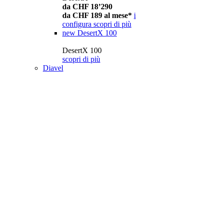
da CHF 18’290
da CHF 189 al mese*
i
configura
scopri di più
new
DesertX 100
DesertX 100
scopri di più
Diavel