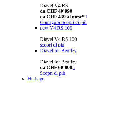
Diavel V4 RS
da CHF 40’990
da CHF 439 al mese*
i
Configura
Scopri di più
new
V4 RS 100
Diavel V4 RS 100
scopri di più
Diavel for Bentley
Diavel for Bentley
da CHF 60´000
i
Scopri di più
Heritage