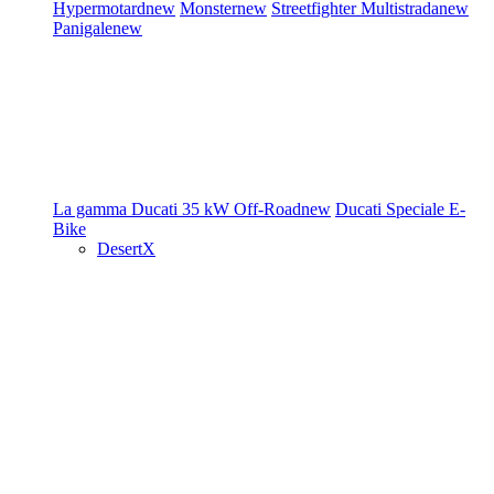
Hypermotard
new
Monster
new
Streetfighter
Multistrada
new
Panigale
new
La gamma Ducati
35 kW
Off-Road
new
Ducati Speciale
E-
Bike
DesertX