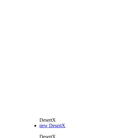
DesertX
new
DesertX
DesertX