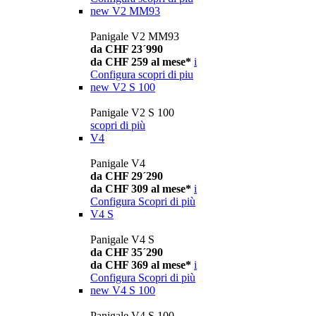
new
V2 MM93
Panigale V2 MM93
da CHF 23´990
da CHF 259 al mese*
i
Configura
scopri di piu
new
V2 S 100
Panigale V2 S 100
scopri di più
V4
Panigale V4
da CHF 29´290
da CHF 309 al mese*
i
Configura
Scopri di più
V4 S
Panigale V4 S
da CHF 35´290
da CHF 369 al mese*
i
Configura
Scopri di più
new
V4 S 100
Panigale V4 S 100