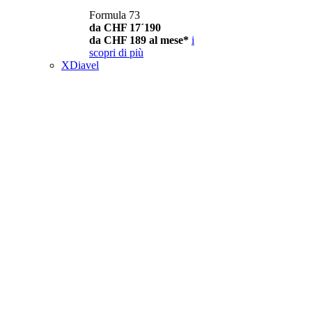
Formula 73
da CHF 17´190
da CHF 189 al mese*
i
scopri di più
XDiavel