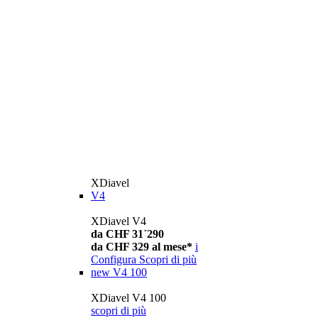
XDiavel
V4
XDiavel V4
da CHF 31´290
da CHF 329 al mese*
i
Configura
Scopri di più
new
V4 100
XDiavel V4 100
scopri di più