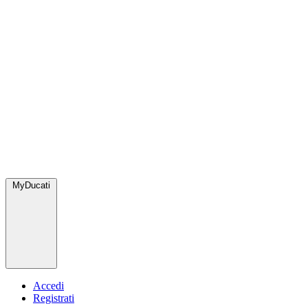
MyDucati
Accedi
Registrati