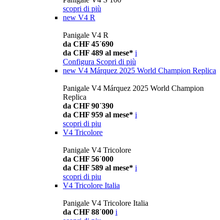
scopri di più
new
V4 R
Panigale V4 R
da CHF 45´690
da CHF 489 al mese*
i
Configura
Scopri di più
new
V4 Márquez 2025 World Champion Replica
Panigale V4 Márquez 2025 World Champion
Replica
da CHF 90´390
da CHF 959 al mese*
i
scopri di piu
V4 Tricolore
Panigale V4 Tricolore
da CHF 56´000
da CHF 589 al mese*
i
scopri di piu
V4 Tricolore Italia
Panigale V4 Tricolore Italia
da CHF 88´000
i