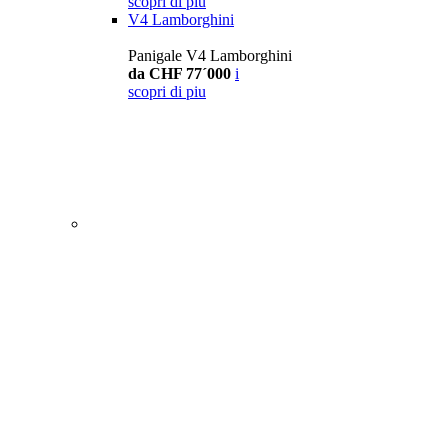
scopri di piu
V4 Lamborghini
Panigale V4 Lamborghini
da CHF 77´000
i
scopri di piu