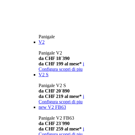
Panigale
V2
Panigale V2
da CHF 18´390
da CHF 199 al mese*
i
Configura
scopri di piu
V2 S
Panigale V2 S
da CHF 20´890
da CHF 219 al mese*
i
Configura
scopri di piu
new
V2 FB63
Panigale V2 FB63
da CHF 23´990
da CHF 259 al mese*
i
Configura
scopri di piu