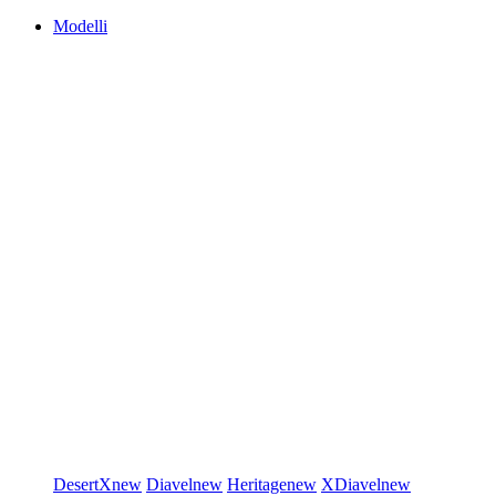
Modelli
DesertX
new
Diavel
new
Heritage
new
XDiavel
new