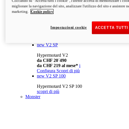
Cliccando su “Accetta tutti i cookie”, l'utente accetta di memorizzare i cook
da CHF 13´990
i
migliorare la navigazione del sito, analizzare l'utilizzo del sito e assistere ne
Configura
Scopri di più
marketing.
Cookie policy
new
V2
Hypermotard V2
Impostazioni cookie
ACCETTA TUTTI
da CHF 15´990
da CHF 169 al mese*
i
Configura
Scopri di più
new
V2 SP
Hypermotard V2
da CHF 20´490
da CHF 219 al mese*
i
Configura
Scopri di più
new
V2 SP 100
Hypermotard V2 SP 100
scopri di più
Monster