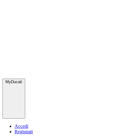
MyDucati
Accedi
Registrati