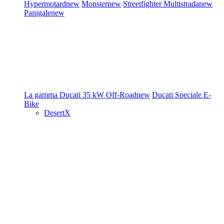
Hypermotard
new
Monster
new
Streetfighter
Multistrada
new
Panigale
new
La gamma Ducati
35 kW
Off-Road
new
Ducati Speciale
E-
Bike
DesertX