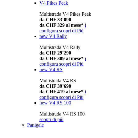
V4 Pikes Peak
Multistrada V4 Pikes Peak
da CHF 33´090
da CHF 329 al mese*
i
configura
scopri di Più
new
V4 Rally
Multistrada V4 Rally
da CHF 29´290
da CHF 309 al mese*
i
configura
scopri di Più
new
V4 RS
Multistrada V4 RS
da CHF 39’690
da CHF 419 al mese*
i
configura
scopri di Più
new
V4 RS 100
Multistrada V4 RS 100
scopri di più
Panigale