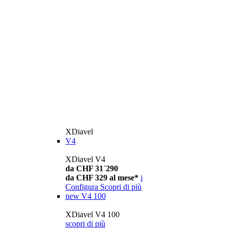
XDiavel
V4
XDiavel V4
da CHF 31´290
da CHF 329 al mese*
i
Configura
Scopri di più
new
V4 100
XDiavel V4 100
scopri di più