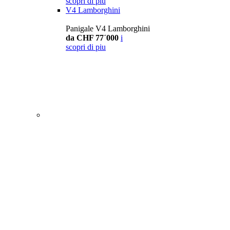
scopri di piu
V4 Lamborghini
Panigale V4 Lamborghini
da CHF 77´000
i
scopri di piu