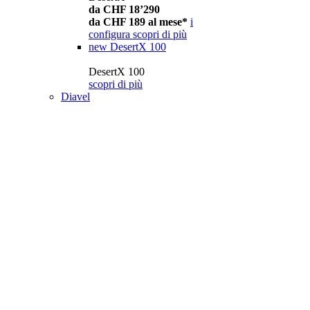
da CHF 18’290
da CHF 189 al mese*
i
configura
scopri di più
new
DesertX 100
DesertX 100
scopri di più
Diavel