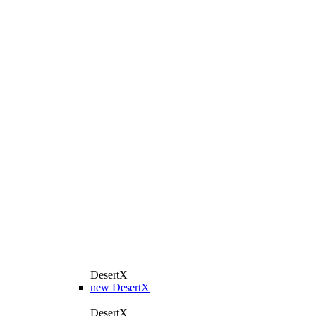
DesertX
new
DesertX
DesertX