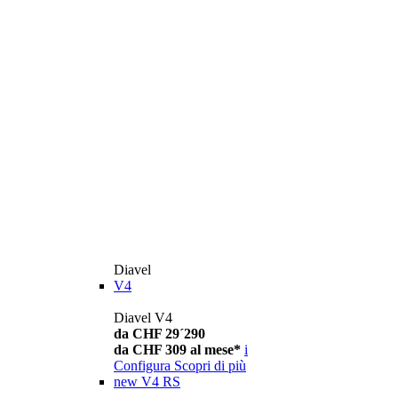
Diavel
V4
Diavel V4
da CHF 29´290
da CHF 309 al mese*
i
Configura
Scopri di più
new
V4 RS