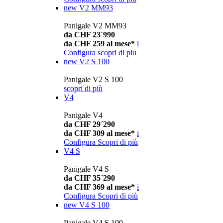
new
V2 MM93
Panigale V2 MM93
da CHF 23´990
da CHF 259 al mese*
i
Configura
scopri di piu
new
V2 S 100
Panigale V2 S 100
scopri di più
V4
Panigale V4
da CHF 29´290
da CHF 309 al mese*
i
Configura
Scopri di più
V4 S
Panigale V4 S
da CHF 35´290
da CHF 369 al mese*
i
Configura
Scopri di più
new
V4 S 100
Panigale V4 S 100