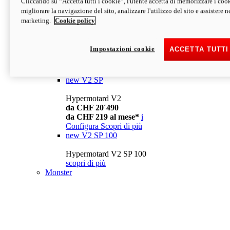
Cliccando su “Accetta tutti i cookie”, l'utente accetta di memorizzare i cook
da CHF 13´990
i
migliorare la navigazione del sito, analizzare l'utilizzo del sito e assistere ne
Configura
Scopri di più
marketing.
Cookie policy
new
V2
Hypermotard V2
Impostazioni cookie
ACCETTA TUTTI
da CHF 15´990
da CHF 169 al mese*
i
Configura
Scopri di più
new
V2 SP
Hypermotard V2
da CHF 20´490
da CHF 219 al mese*
i
Configura
Scopri di più
new
V2 SP 100
Hypermotard V2 SP 100
scopri di più
Monster