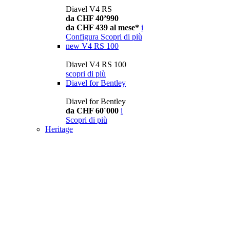
Diavel V4 RS
da CHF 40’990
da CHF 439 al mese*
i
Configura
Scopri di più
new
V4 RS 100
Diavel V4 RS 100
scopri di più
Diavel for Bentley
Diavel for Bentley
da CHF 60´000
i
Scopri di più
Heritage