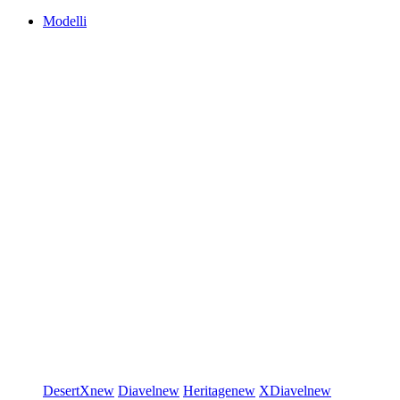
Modelli
DesertX
new
Diavel
new
Heritage
new
XDiavel
new