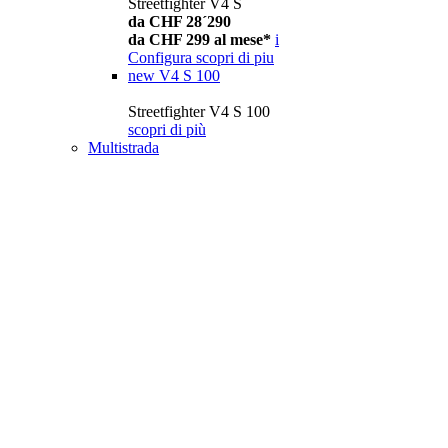
Streetfighter V4 S
da CHF 28´290
da CHF 299 al mese*
i
Configura
scopri di piu
new
V4 S 100
Streetfighter V4 S 100
scopri di più
Multistrada