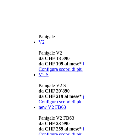
Panigale
V2
Panigale V2
da CHF 18´390
da CHF 199 al mese*
i
Configura
scopri di piu
V2 S
Panigale V2 S
da CHF 20´890
da CHF 219 al mese*
i
Configura
scopri di piu
new
V2 FB63
Panigale V2 FB63
da CHF 23´990
da CHF 259 al mese*
i
Configura
scopri di piu