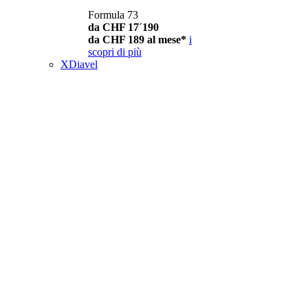
Formula 73
da CHF 17´190
da CHF 189 al mese*
i
scopri di più
XDiavel