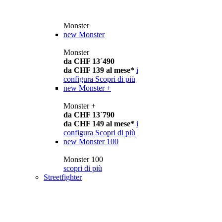
Monster
new
Monster
Monster
da CHF 13´490
da CHF 139 al mese*
i
configura
Scopri di più
new
Monster +
Monster +
da CHF 13´790
da CHF 149 al mese*
i
configura
Scopri di più
new
Monster 100
Monster 100
scopri di più
Streetfighter