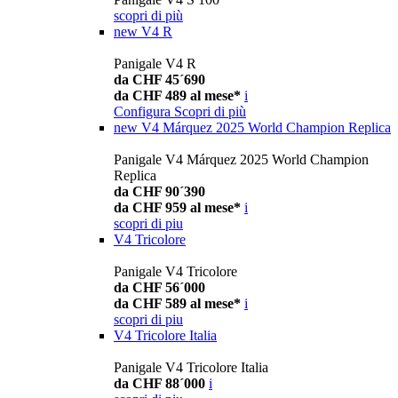
scopri di più
new
V4 R
Panigale V4 R
da CHF 45´690
da CHF 489 al mese*
i
Configura
Scopri di più
new
V4 Márquez 2025 World Champion Replica
Panigale V4 Márquez 2025 World Champion
Replica
da CHF 90´390
da CHF 959 al mese*
i
scopri di piu
V4 Tricolore
Panigale V4 Tricolore
da CHF 56´000
da CHF 589 al mese*
i
scopri di piu
V4 Tricolore Italia
Panigale V4 Tricolore Italia
da CHF 88´000
i