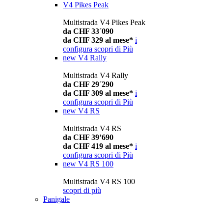
V4 Pikes Peak
Multistrada V4 Pikes Peak
da CHF 33´090
da CHF 329 al mese*
i
configura
scopri di Più
new
V4 Rally
Multistrada V4 Rally
da CHF 29´290
da CHF 309 al mese*
i
configura
scopri di Più
new
V4 RS
Multistrada V4 RS
da CHF 39’690
da CHF 419 al mese*
i
configura
scopri di Più
new
V4 RS 100
Multistrada V4 RS 100
scopri di più
Panigale