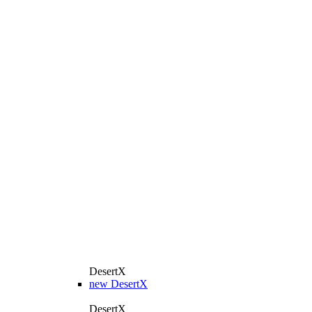
DesertX
new
DesertX
DesertX