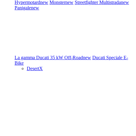
Hypermotard
new
Monster
new
Streetfighter
Multistrada
new
Panigale
new
La gamma Ducati
35 kW
Off-Road
new
Ducati Speciale
E-
Bike
DesertX