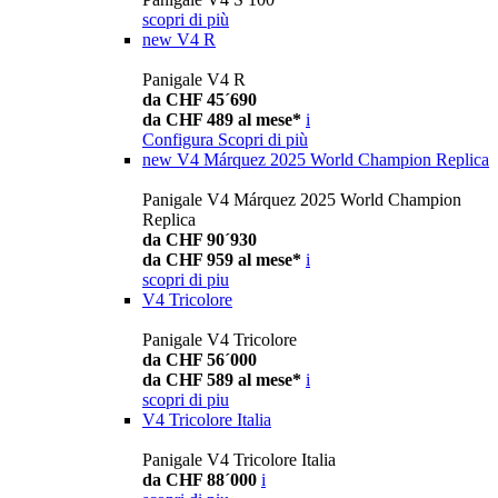
scopri di più
new
V4 R
Panigale V4 R
da CHF 45´690
da CHF 489 al mese*
i
Configura
Scopri di più
new
V4 Márquez 2025 World Champion Replica
Panigale V4 Márquez 2025 World Champion
Replica
da CHF 90´930
da CHF 959 al mese*
i
scopri di piu
V4 Tricolore
Panigale V4 Tricolore
da CHF 56´000
da CHF 589 al mese*
i
scopri di piu
V4 Tricolore Italia
Panigale V4 Tricolore Italia
da CHF 88´000
i