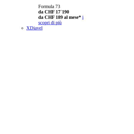
Formula 73
da CHF 17´190
da CHF 189 al mese*
i
scopri di più
XDiavel