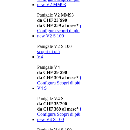
new
V2 MM93
Panigale V2 MM93
da CHF 23´990
da CHF 259 al mese*
i
Configura
scopri di piu
new
V2 S 100
Panigale V2 S 100
scopri di più
V4
Panigale V4
da CHF 29´290
da CHF 309 al mese*
i
Configura
Scopri di più
V4 S
Panigale V4 S
da CHF 35´290
da CHF 369 al mese*
i
Configura
Scopri di più
new
V4 S 100
Panigale V4 S 100