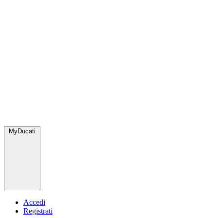
MyDucati
Accedi
Registrati