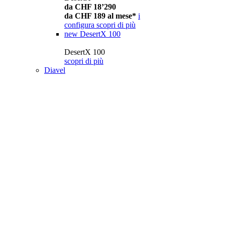
da CHF 18’290
da CHF 189 al mese*
i
configura
scopri di più
new
DesertX 100
DesertX 100
scopri di più
Diavel