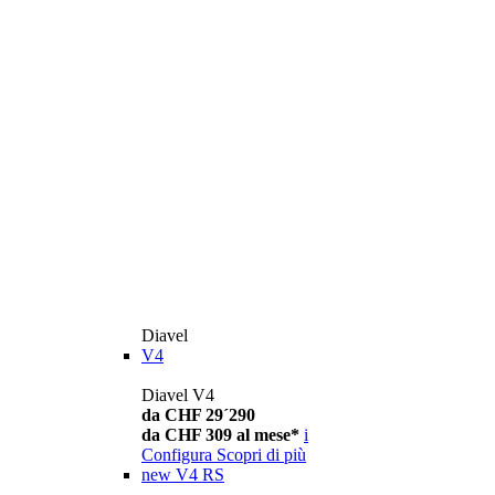
Diavel
V4
Diavel V4
da CHF 29´290
da CHF 309 al mese*
i
Configura
Scopri di più
new
V4 RS