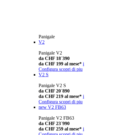
Panigale
V2
Panigale V2
da CHF 18´390
da CHF 199 al mese*
i
Configura
scopri di piu
V2 S
Panigale V2 S
da CHF 20´890
da CHF 219 al mese*
i
Configura
scopri di piu
new
V2 FB63
Panigale V2 FB63
da CHF 23´990
da CHF 259 al mese*
i
Configura
scopri di piu