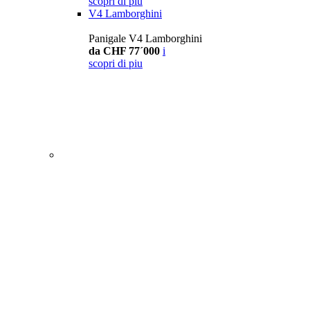
scopri di piu
V4 Lamborghini
Panigale V4 Lamborghini
da CHF 77´000
i
scopri di piu