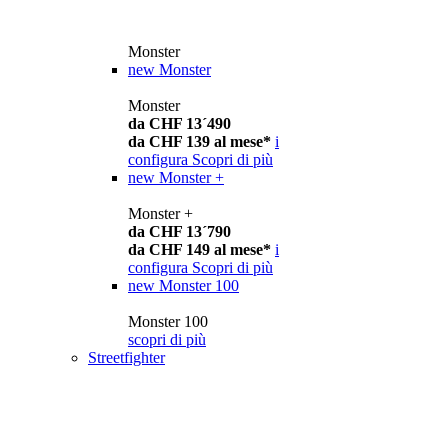
Monster
new
Monster
Monster
da CHF 13´490
da CHF 139 al mese*
i
configura
Scopri di più
new
Monster +
Monster +
da CHF 13´790
da CHF 149 al mese*
i
configura
Scopri di più
new
Monster 100
Monster 100
scopri di più
Streetfighter