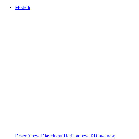
Modelli
DesertX
new
Diavel
new
Heritage
new
XDiavel
new