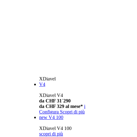
XDiavel
V4
XDiavel V4
da CHF 31´290
da CHF 329 al mese*
i
Configura
Scopri di più
new
V4 100
XDiavel V4 100
scopri di più