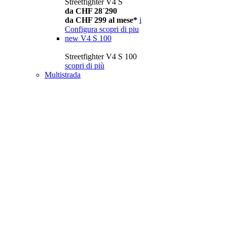
Streetfighter V4 S
da CHF 28´290
da CHF 299 al mese*
i
Configura
scopri di piu
new
V4 S 100
Streetfighter V4 S 100
scopri di più
Multistrada