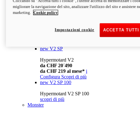
Cliccando su “Accetta tutti i cookie”, l'utente accetta di memorizzare i cook
da CHF 13´990
i
migliorare la navigazione del sito, analizzare l'utilizzo del sito e assistere ne
Configura
Scopri di più
marketing.
Cookie policy
new
V2
Hypermotard V2
Impostazioni cookie
ACCETTA TUTTI
da CHF 15´990
da CHF 169 al mese*
i
Configura
Scopri di più
new
V2 SP
Hypermotard V2
da CHF 20´490
da CHF 219 al mese*
i
Configura
Scopri di più
new
V2 SP 100
Hypermotard V2 SP 100
scopri di più
Monster