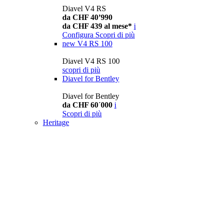
Diavel V4 RS
da CHF 40’990
da CHF 439 al mese*
i
Configura
Scopri di più
new
V4 RS 100
Diavel V4 RS 100
scopri di più
Diavel for Bentley
Diavel for Bentley
da CHF 60´000
i
Scopri di più
Heritage