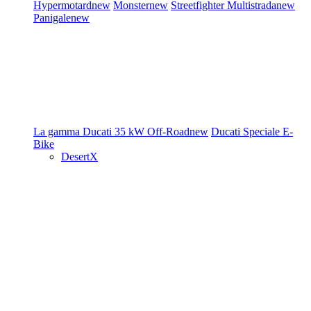
Hypermotard
new
Monster
new
Streetfighter
Multistrada
new
Panigale
new
La gamma Ducati
35 kW
Off-Road
new
Ducati Speciale
E-
Bike
DesertX