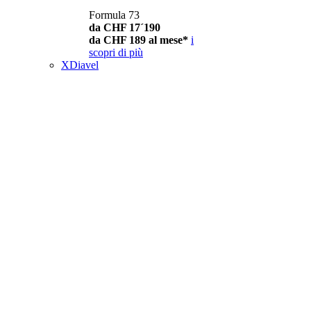
Formula 73
da CHF 17´190
da CHF 189 al mese*
i
scopri di più
XDiavel