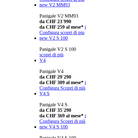
new
V2 MM93
Panigale V2 MM93
da CHF 23´990
da CHF 259 al mese*
i
Configura
scopri di piu
new
V2 S 100
Panigale V2 S 100
scopri di più
V4
Panigale V4
da CHF 29´290
da CHF 309 al mese*
i
Configura
Scopri di più
V4 S
Panigale V4 S
da CHF 35´290
da CHF 369 al mese*
i
Configura
Scopri di più
new
V4 S 100
Panigale V4 S 100