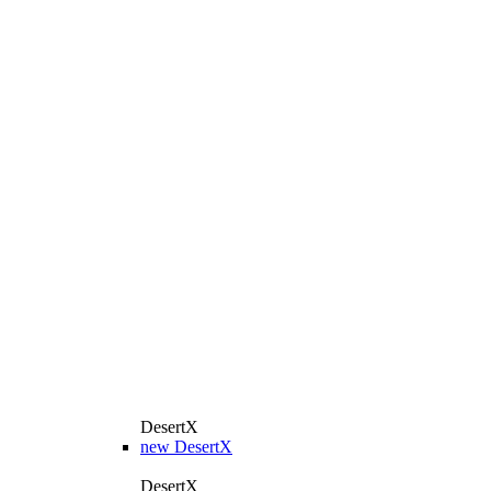
DesertX
new
DesertX
DesertX