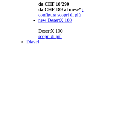
da CHF 18’290
da CHF 189 al mese*
i
configura
scopri di più
new
DesertX 100
DesertX 100
scopri di più
Diavel