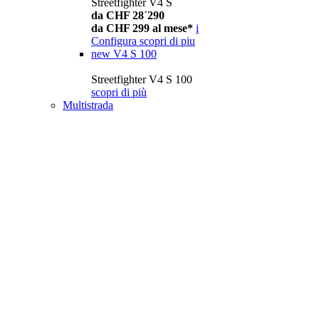
Streetfighter V4 S
da CHF 28´290
da CHF 299 al mese*
i
Configura
scopri di piu
new
V4 S 100
Streetfighter V4 S 100
scopri di più
Multistrada