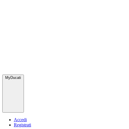
MyDucati
Accedi
Registrati