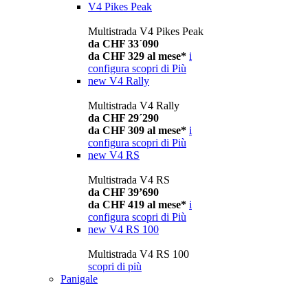
V4 Pikes Peak
Multistrada V4 Pikes Peak
da CHF 33´090
da CHF 329 al mese*
i
configura
scopri di Più
new
V4 Rally
Multistrada V4 Rally
da CHF 29´290
da CHF 309 al mese*
i
configura
scopri di Più
new
V4 RS
Multistrada V4 RS
da CHF 39’690
da CHF 419 al mese*
i
configura
scopri di Più
new
V4 RS 100
Multistrada V4 RS 100
scopri di più
Panigale