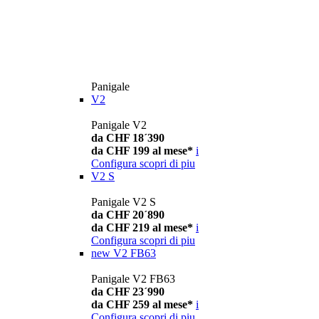
Panigale
V2
Panigale V2
da CHF 18´390
da CHF 199 al mese*
i
Configura
scopri di piu
V2 S
Panigale V2 S
da CHF 20´890
da CHF 219 al mese*
i
Configura
scopri di piu
new
V2 FB63
Panigale V2 FB63
da CHF 23´990
da CHF 259 al mese*
i
Configura
scopri di piu