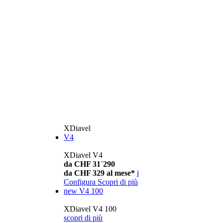
XDiavel
V4
XDiavel V4
da CHF 31´290
da CHF 329 al mese*
i
Configura
Scopri di più
new
V4 100
XDiavel V4 100
scopri di più