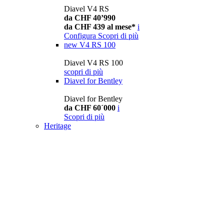
Diavel V4 RS
da CHF 40’990
da CHF 439 al mese*
i
Configura
Scopri di più
new
V4 RS 100
Diavel V4 RS 100
scopri di più
Diavel for Bentley
Diavel for Bentley
da CHF 60´000
i
Scopri di più
Heritage