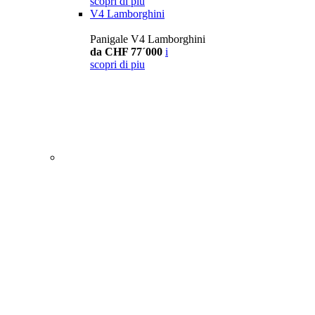
scopri di piu
V4 Lamborghini
Panigale V4 Lamborghini
da CHF 77´000
i
scopri di piu