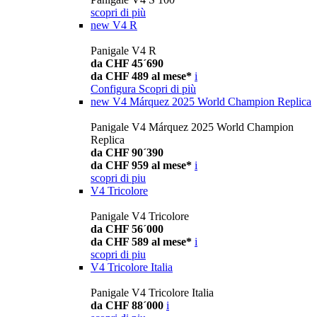
scopri di più
new
V4 R
Panigale V4 R
da CHF 45´690
da CHF 489 al mese*
i
Configura
Scopri di più
new
V4 Márquez 2025 World Champion Replica
Panigale V4 Márquez 2025 World Champion
Replica
da CHF 90´390
da CHF 959 al mese*
i
scopri di piu
V4 Tricolore
Panigale V4 Tricolore
da CHF 56´000
da CHF 589 al mese*
i
scopri di piu
V4 Tricolore Italia
Panigale V4 Tricolore Italia
da CHF 88´000
i