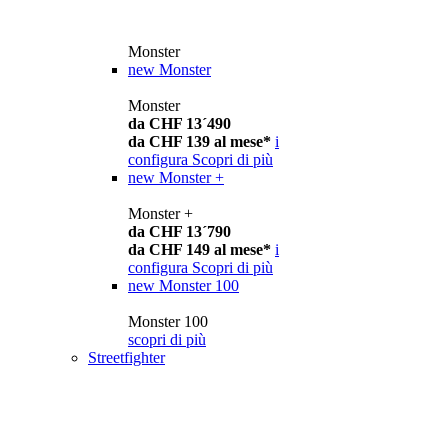
Monster
new
Monster
Monster
da CHF 13´490
da CHF 139 al mese*
i
configura
Scopri di più
new
Monster +
Monster +
da CHF 13´790
da CHF 149 al mese*
i
configura
Scopri di più
new
Monster 100
Monster 100
scopri di più
Streetfighter