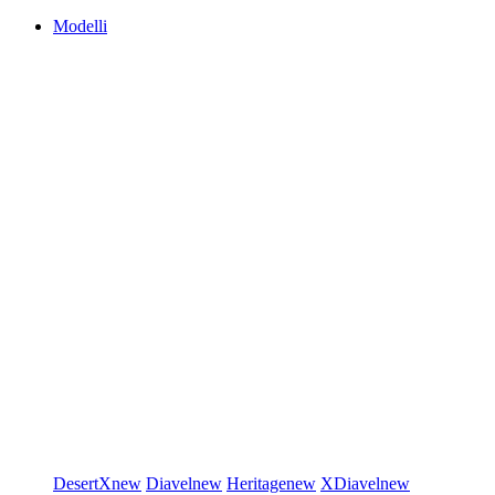
Modelli
DesertX
new
Diavel
new
Heritage
new
XDiavel
new