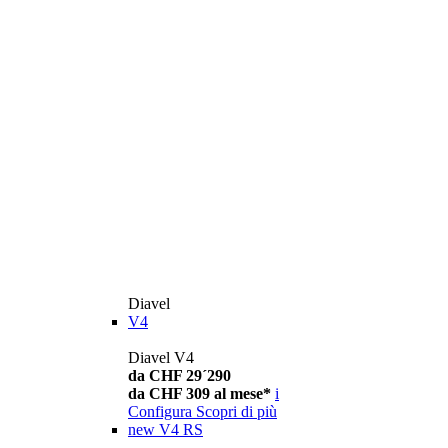
Diavel
V4
Diavel V4
da CHF 29´290
da CHF 309 al mese*
i
Configura
Scopri di più
new
V4 RS