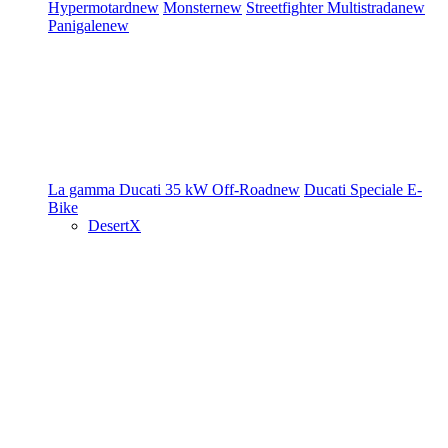
Hypermotard
new
Monster
new
Streetfighter
Multistrada
new
Panigale
new
La gamma Ducati
35 kW
Off-Road
new
Ducati Speciale
E-
Bike
DesertX