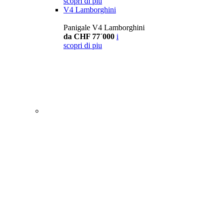
scopri di piu
V4 Lamborghini
Panigale V4 Lamborghini
da CHF 77´000
i
scopri di piu