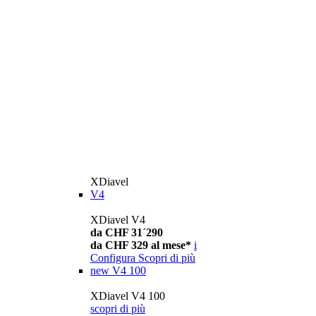
XDiavel
V4
XDiavel V4
da CHF 31´290
da CHF 329 al mese*
i
Configura
Scopri di più
new
V4 100
XDiavel V4 100
scopri di più