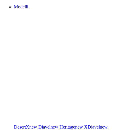
Modelli
DesertX
new
Diavel
new
Heritage
new
XDiavel
new