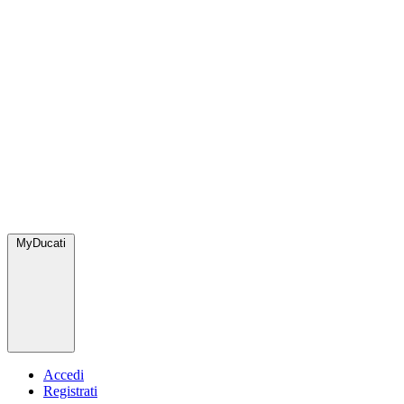
MyDucati
Accedi
Registrati