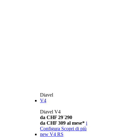
Diavel
V4
Diavel V4
da CHF 29´290
da CHF 309 al mese*
i
Configura
Scopri di più
new
V4 RS