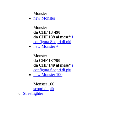
Monster
new
Monster
Monster
da CHF 13´490
da CHF 139 al mese*
i
configura
Scopri di più
new
Monster +
Monster +
da CHF 13´790
da CHF 149 al mese*
i
configura
Scopri di più
new
Monster 100
Monster 100
scopri di più
Streetfighter