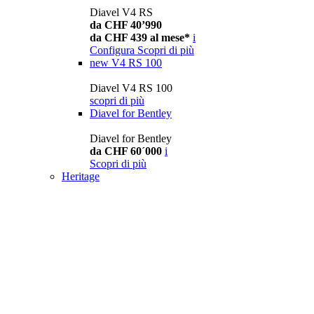
Diavel V4 RS
da CHF 40’990
da CHF 439 al mese*
i
Configura
Scopri di più
new
V4 RS 100
Diavel V4 RS 100
scopri di più
Diavel for Bentley
Diavel for Bentley
da CHF 60´000
i
Scopri di più
Heritage