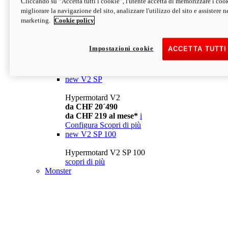
Cliccando su “Accetta tutti i cookie”, l'utente accetta di memorizzare i cook
da CHF 13´990
i
migliorare la navigazione del sito, analizzare l'utilizzo del sito e assistere ne
Configura
Scopri di più
marketing.
Cookie policy
new
V2
Hypermotard V2
Impostazioni cookie
ACCETTA TUTTI
da CHF 15´990
da CHF 169 al mese*
i
Configura
Scopri di più
new
V2 SP
Hypermotard V2
da CHF 20´490
da CHF 219 al mese*
i
Configura
Scopri di più
new
V2 SP 100
Hypermotard V2 SP 100
scopri di più
Monster