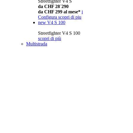
Streetfighter V4 S
da CHF 28´290
da CHF 299 al mese*
i
Configura
scopri di piu
new
V4 S 100
Streetfighter V4 S 100
scopri di più
Multistrada