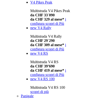
V4 Pikes Peak
Multistrada V4 Pikes Peak
da CHF 33´090
da CHF 329 al mese*
i
configura
scopri di Più
new
V4 Rally
Multistrada V4 Rally
da CHF 29´290
da CHF 309 al mese*
i
configura
scopri di Più
new
V4 RS
Multistrada V4 RS
da CHF 39’690
da CHF 419 al mese*
i
configura
scopri di Più
new
V4 RS 100
Multistrada V4 RS 100
scopri di più
Panigale