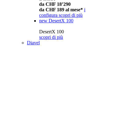
da CHF 18’290
da CHF 189 al mese*
i
configura
scopri di più
new
DesertX 100
DesertX 100
scopri di più
Diavel