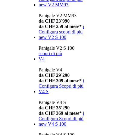
new
V2 MM93
Panigale V2 MM93
da CHF 23´990
da CHF 259 al mese*
i
Configura
scopri di piu
new
V2 S 100
Panigale V2 S 100
scopri di più
V4
Panigale V4
da CHF 29´290
da CHF 309 al mese*
i
Configura
Scopri di più
V4 S
Panigale V4 S
da CHF 35´290
da CHF 369 al mese*
i
Configura
Scopri di più
new
V4 S 100
Panigale V4 S 100