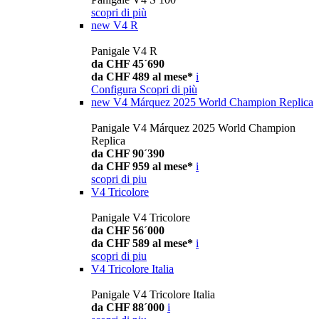
scopri di più
new
V4 R
Panigale V4 R
da CHF 45´690
da CHF 489 al mese*
i
Configura
Scopri di più
new
V4 Márquez 2025 World Champion Replica
Panigale V4 Márquez 2025 World Champion
Replica
da CHF 90´390
da CHF 959 al mese*
i
scopri di piu
V4 Tricolore
Panigale V4 Tricolore
da CHF 56´000
da CHF 589 al mese*
i
scopri di piu
V4 Tricolore Italia
Panigale V4 Tricolore Italia
da CHF 88´000
i