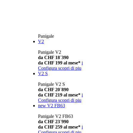
Panigale
V2
Panigale V2
da CHF 18´390
da CHF 199 al mese*
i
Configura
scopri di piu
V2 S
Panigale V2 S
da CHF 20´890
da CHF 219 al mese*
i
Configura
scopri di piu
new
V2 FB63
Panigale V2 FB63
da CHF 23´990
da CHF 259 al mese*
i
Configura
scopri di piu