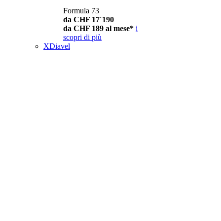
Formula 73
da CHF 17´190
da CHF 189 al mese*
i
scopri di più
XDiavel