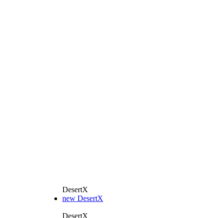
DesertX
new
DesertX
DesertX