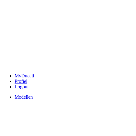
MyDucati
Profiel
Logout
Modellen