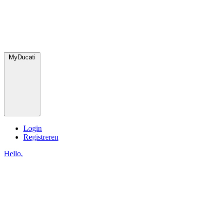
MyDucati
Login
Registreren
Hello,