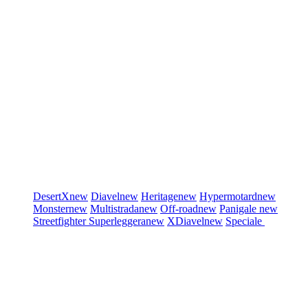
DesertX
new
Diavel
new
Heritage
new
Hypermotard
new
Monster
new
Multistrada
new
Off-road
new
Panigale
new
Streetfighter
Superleggera
new
XDiavel
new
Speciale