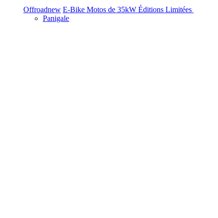
Offroad
new
E-Bike
Motos de 35kW
Éditions Limitées
Panigale