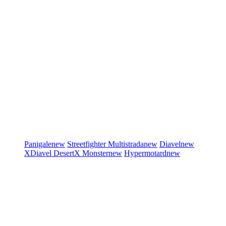
Panigale
new
Streetfighter
Multistrada
new
Diavel
new
XDiavel
DesertX
Monster
new
Hypermotard
new