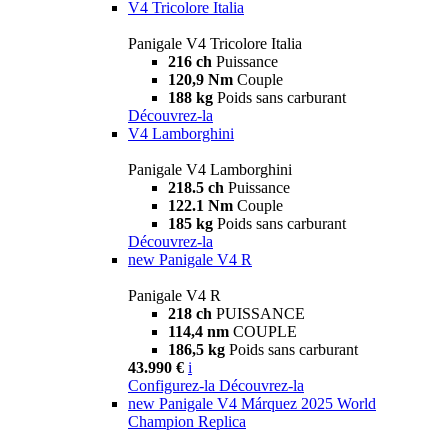
V4 Tricolore Italia
Panigale V4 Tricolore Italia
216 ch
Puissance
120,9 Nm
Couple
188 kg
Poids sans carburant
Découvrez-la
V4 Lamborghini
Panigale V4 Lamborghini
218.5 ch
Puissance
122.1 Nm
Couple
185 kg
Poids sans carburant
Découvrez-la
new
Panigale V4 R
Panigale V4 R
218 ch
PUISSANCE
114,4 nm
COUPLE
186,5 kg
Poids sans carburant
43.990 €
i
Configurez-la
Découvrez-la
new
Panigale V4 Márquez 2025 World
Champion Replica