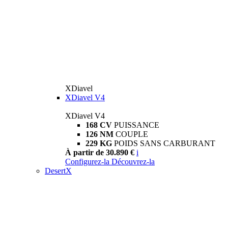
XDiavel
XDiavel V4
XDiavel V4
168 CV
PUISSANCE
126 NM
COUPLE
229 KG
POIDS SANS CARBURANT
À partir de 30.890 €
i
Configurez-la
Découvrez-la
DesertX