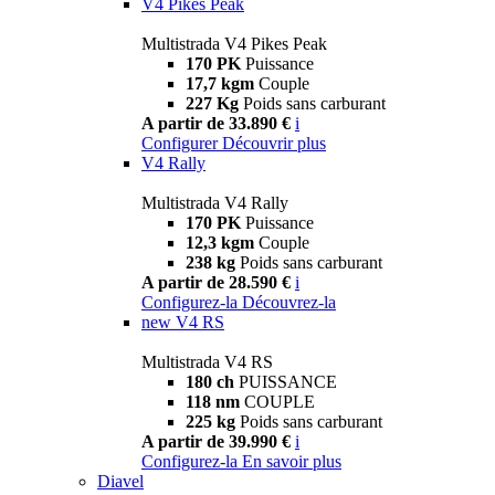
V4 Pikes Peak
Multistrada V4 Pikes Peak
170 PK
Puissance
17,7 kgm
Couple
227 Kg
Poids sans carburant
A partir de 33.890 €
i
Configurer
Découvrir plus
V4 Rally
Multistrada V4 Rally
170 PK
Puissance
12,3 kgm
Couple
238 kg
Poids sans carburant
A partir de 28.590 €
i
Configurez-la
Découvrez-la
new
V4 RS
Multistrada V4 RS
180 ch
PUISSANCE
118 nm
COUPLE
225 kg
Poids sans carburant
A partir de 39.990 €
i
Configurez-la
En savoir plus
Diavel