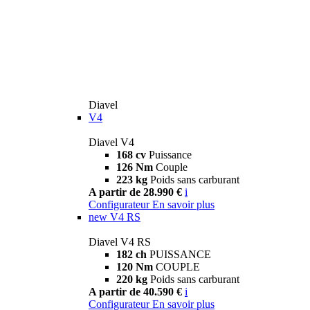
Diavel
V4
Diavel V4
168 cv
Puissance
126 Nm
Couple
223 kg
Poids sans carburant
A partir de 28.990 €
i
Configurateur
En savoir plus
new
V4 RS
Diavel V4 RS
182 ch
PUISSANCE
120 Nm
COUPLE
220 kg
Poids sans carburant
A partir de 40.590 €
i
Configurateur
En savoir plus