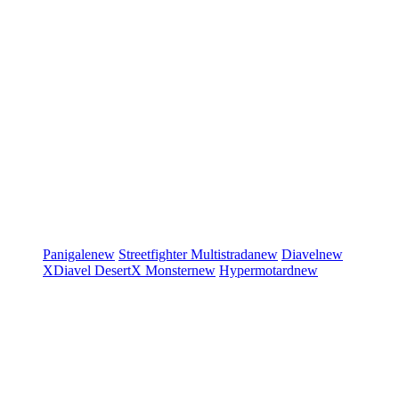
Panigale
new
Streetfighter
Multistrada
new
Diavel
new
XDiavel
DesertX
Monster
new
Hypermotard
new