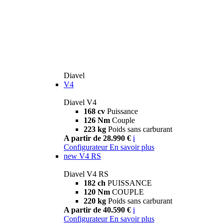
Diavel
V4
Diavel V4
168 cv
Puissance
126 Nm
Couple
223 kg
Poids sans carburant
A partir de 28.990 €
i
Configurateur
En savoir plus
new
V4 RS
Diavel V4 RS
182 ch
PUISSANCE
120 Nm
COUPLE
220 kg
Poids sans carburant
A partir de 40.590 €
i
Configurateur
En savoir plus