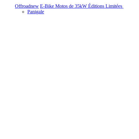
Offroad
new
E-Bike
Motos de 35kW
Éditions Limitées
Panigale