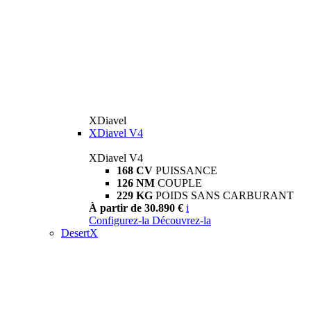
XDiavel
XDiavel V4
XDiavel V4
168 CV
PUISSANCE
126 NM
COUPLE
229 KG
POIDS SANS CARBURANT
À partir de 30.890 €
i
Configurez-la
Découvrez-la
DesertX