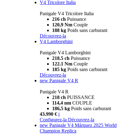
V4 Tricolore Italia
Panigale V4 Tricolore Italia
216 ch
Puissance
120,9 Nm
Couple
188 kg
Poids sans carburant
Découvrez-la
V4 Lamborghini
Panigale V4 Lamborghini
218.5 ch
Puissance
122.1 Nm
Couple
185 kg
Poids sans carburant
Découvrez-la
new
Panigale V4 R
Panigale V4 R
218 ch
PUISSANCE
114,4 nm
COUPLE
186,5 kg
Poids sans carburant
43.990 €
i
Configurez-la
Découvrez-la
new
Panigale V4 Márquez 2025 World
Champion Replica