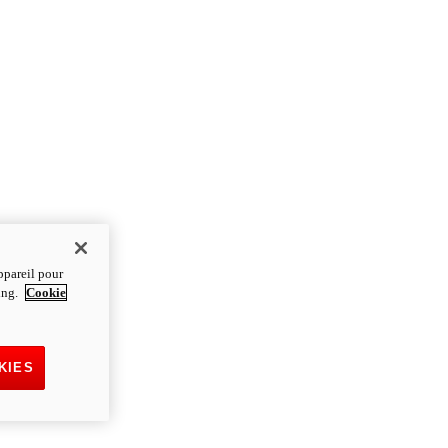
ppareil pour
ting.
Cookie
KIES