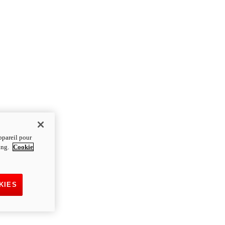
ppareil pour
ting.
Cookie
KIES