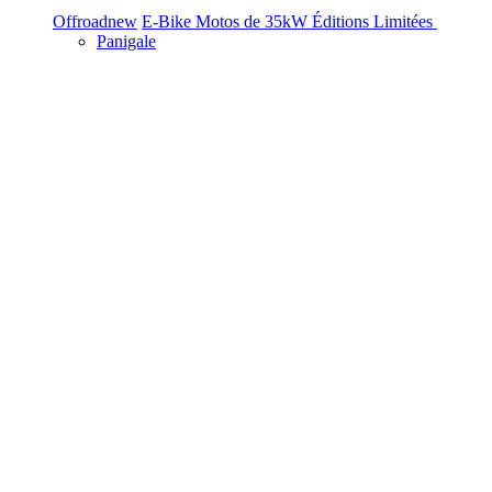
Offroad
new
E-Bike
Motos de 35kW
Éditions Limitées
Panigale