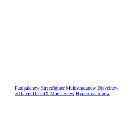
Panigale
new
Streetfighter
Multistrada
new
Diavel
new
XDiavel
DesertX
Monster
new
Hypermotard
new