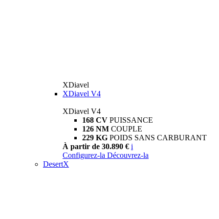
XDiavel
XDiavel V4
XDiavel V4
168 CV
PUISSANCE
126 NM
COUPLE
229 KG
POIDS SANS CARBURANT
À partir de 30.890 €
i
Configurez-la
Découvrez-la
DesertX