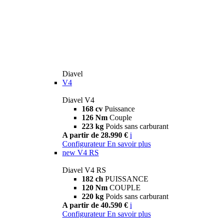
Diavel
V4
Diavel V4
168 cv
Puissance
126 Nm
Couple
223 kg
Poids sans carburant
A partir de 28.990 €
i
Configurateur
En savoir plus
new
V4 RS
Diavel V4 RS
182 ch
PUISSANCE
120 Nm
COUPLE
220 kg
Poids sans carburant
A partir de 40.590 €
i
Configurateur
En savoir plus