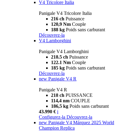
V4 Tricolore Italia
Panigale V4 Tricolore Italia
216 ch
Puissance
120,9 Nm
Couple
188 kg
Poids sans carburant
Découvrez-la
V4 Lamborghini
Panigale V4 Lamborghini
218.5 ch
Puissance
122.1 Nm
Couple
185 kg
Poids sans carburant
Découvrez-la
new
Panigale V4 R
Panigale V4 R
218 ch
PUISSANCE
114,4 nm
COUPLE
186,5 kg
Poids sans carburant
43.990 €
i
Configurez-la
Découvrez-la
new
Panigale V4 Márquez 2025 World
Champion Replica