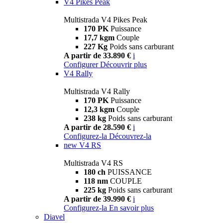
V4 Pikes Peak
Multistrada V4 Pikes Peak
170 PK
Puissance
17,7 kgm
Couple
227 Kg
Poids sans carburant
A partir de 33.890 €
i
Configurer
Découvrir plus
V4 Rally
Multistrada V4 Rally
170 PK
Puissance
12,3 kgm
Couple
238 kg
Poids sans carburant
A partir de 28.590 €
i
Configurez-la
Découvrez-la
new
V4 RS
Multistrada V4 RS
180 ch
PUISSANCE
118 nm
COUPLE
225 kg
Poids sans carburant
A partir de 39.990 €
i
Configurez-la
En savoir plus
Diavel