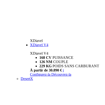
XDiavel
XDiavel V4
XDiavel V4
168 CV
PUISSANCE
126 NM
COUPLE
229 KG
POIDS SANS CARBURANT
À partir de 30.890 €
i
Configurez-la
Découvrez-la
DesertX