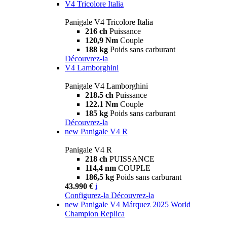
V4 Tricolore Italia
Panigale V4 Tricolore Italia
216 ch
Puissance
120,9 Nm
Couple
188 kg
Poids sans carburant
Découvrez-la
V4 Lamborghini
Panigale V4 Lamborghini
218.5 ch
Puissance
122.1 Nm
Couple
185 kg
Poids sans carburant
Découvrez-la
new
Panigale V4 R
Panigale V4 R
218 ch
PUISSANCE
114,4 nm
COUPLE
186,5 kg
Poids sans carburant
43.990 €
i
Configurez-la
Découvrez-la
new
Panigale V4 Márquez 2025 World
Champion Replica