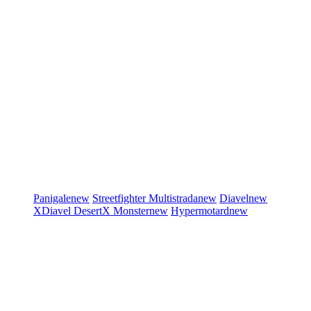
Panigale
new
Streetfighter
Multistrada
new
Diavel
new
XDiavel
DesertX
Monster
new
Hypermotard
new