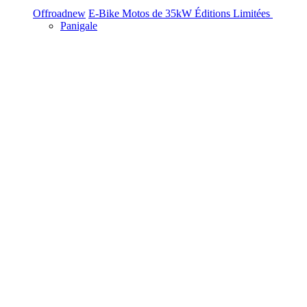
Offroad
new
E-Bike
Motos de 35kW
Éditions Limitées
Panigale