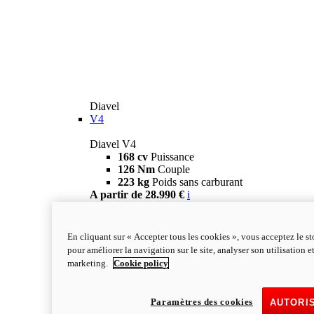
Diavel
V4
Diavel V4
168 cv
Puissance
126 Nm
Couple
223 kg
Poids sans carburant
A partir de 28.990 €
i
Configurateur
En savoir plus
new
V4 RS
En cliquant sur « Accepter tous les cookies », vous acceptez le s
Diavel V4 RS
pour améliorer la navigation sur le site, analyser son utilisation e
182 ch
PUISSANCE
marketing.
Cookie policy
120 Nm
COUPLE
220 kg
Poids sans carburant
A partir de 40.590 €
i
Paramètres des cookies
AUTORI
Configurateur
En savoir plus