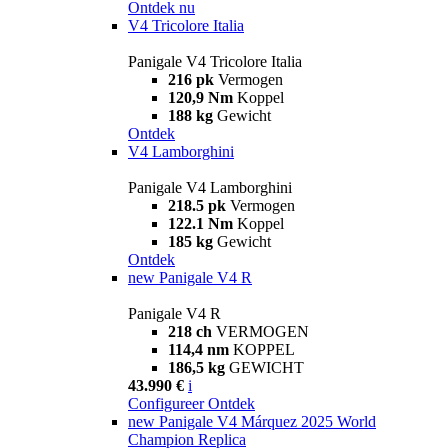
Ontdek nu
V4 Tricolore Italia
Panigale V4 Tricolore Italia
216 pk
Vermogen
120,9 Nm
Koppel
188 kg
Gewicht
Ontdek
V4 Lamborghini
Panigale V4 Lamborghini
218.5 pk
Vermogen
122.1 Nm
Koppel
185 kg
Gewicht
Ontdek
new
Panigale V4 R
Panigale V4 R
218 ch
VERMOGEN
114,4 nm
KOPPEL
186,5 kg
GEWICHT
43.990 €
i
Configureer
Ontdek
new
Panigale V4 Márquez 2025 World
Champion Replica