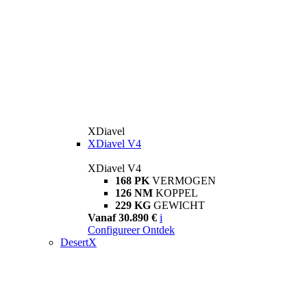
XDiavel
XDiavel V4
XDiavel V4
168 PK
VERMOGEN
126 NM
KOPPEL
229 KG
GEWICHT
Vanaf 30.890 €
i
Configureer
Ontdek
DesertX