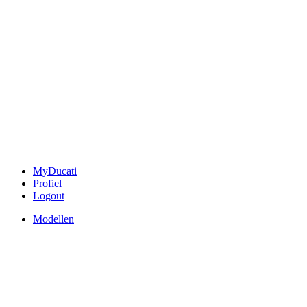
MyDucati
Profiel
Logout
Modellen