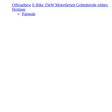
Offroad
new
E-Bike
35kW Motorfietsen
Gelimiteerde edities
Heritage
Panigale