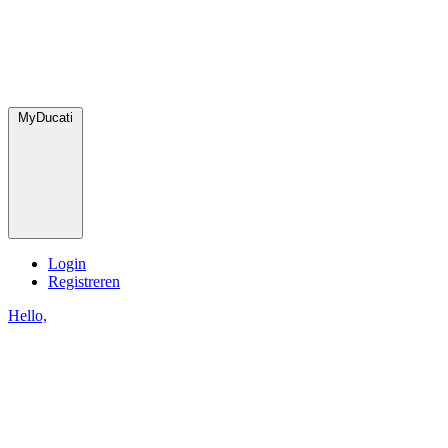
MyDucati
Login
Registreren
Hello,