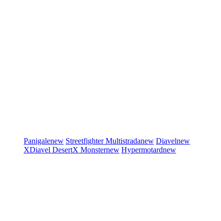
Panigale
new
Streetfighter
Multistrada
new
Diavel
new
XDiavel
DesertX
Monster
new
Hypermotard
new