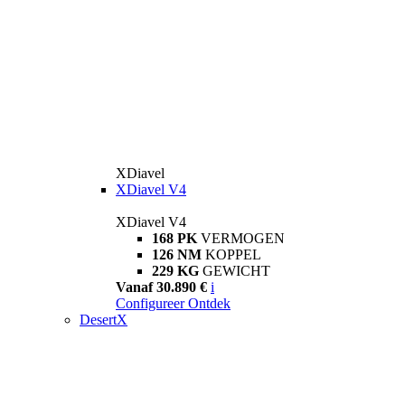
XDiavel
XDiavel V4
XDiavel V4
168 PK
VERMOGEN
126 NM
KOPPEL
229 KG
GEWICHT
Vanaf 30.890 €
i
Configureer
Ontdek
DesertX