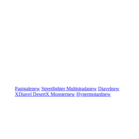
Panigale
new
Streetfighter
Multistrada
new
Diavel
new
XDiavel
DesertX
Monster
new
Hypermotard
new