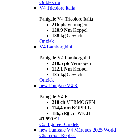
Ontdek nu
V4 Tricolore Italia
Panigale V4 Tricolore Italia
216 pk
Vermogen
120,9 Nm
Koppel
188 kg
Gewicht
Ontdek
V4 Lamborghini
Panigale V4 Lamborghini
218.5 pk
Vermogen
122.1 Nm
Koppel
185 kg
Gewicht
Ontdek
new
Panigale V4 R
Panigale V4 R
218 ch
VERMOGEN
114,4 nm
KOPPEL
186,5 kg
GEWICHT
43.990 €
i
Configureer
Ontdek
new
Panigale V4 Márquez 2025 World
Champion Replica