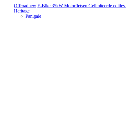
Offroad
new
E-Bike
35kW Motorfietsen
Gelimiteerde edities
Heritage
Panigale