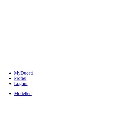
MyDucati
Profiel
Logout
Modellen